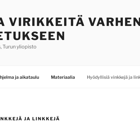
A VIRIKKEITÄ VARH
ETUKSEEN
, Turun yliopisto
hjelma ja aikataulu
Materiaalia
Hyödyllisiä vinkkejä ja lin
INKKEJÄ JA LINKKEJÄ