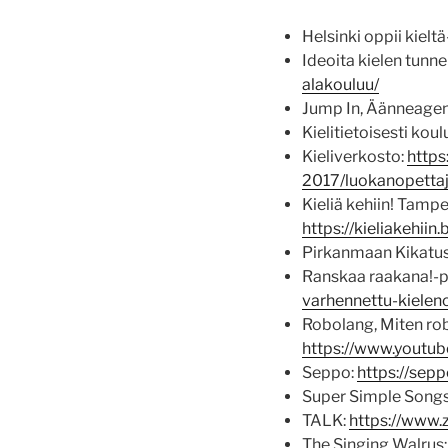
Helsinki oppii kielt
Ideoita kielen tunnei
alakouluu/
Jump In, Äänneagent
Kielitietoisesti kou
Kieliverkosto:
https
2017/luokanopettaj
Kieliä kehiin! Tamp
https://kieliakehiin.
Pirkanmaan Kikatu
Ranskaa raakana!-
varhennettu-kielen
Robolang, Miten rob
https://www.yout
Seppo:
https://seppo
Super Simple Song
TALK:
https://www.z
The Singing Walrus