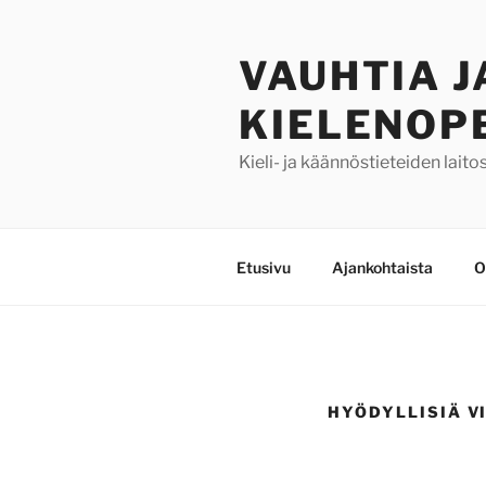
Siirry
sisältöön
VAUHTIA J
KIELENOP
Kieli- ja käännöstieteiden laitos
Etusivu
Ajankohtaista
O
HYÖDYLLISIÄ V