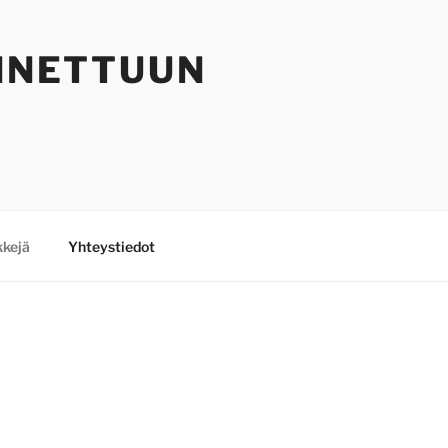
ENNETTUUN
kkejä
Yhteystiedot