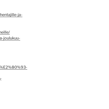
hentajille-ja-
eille/
ta-joulukuu-
-32-%E2%80%93-
: