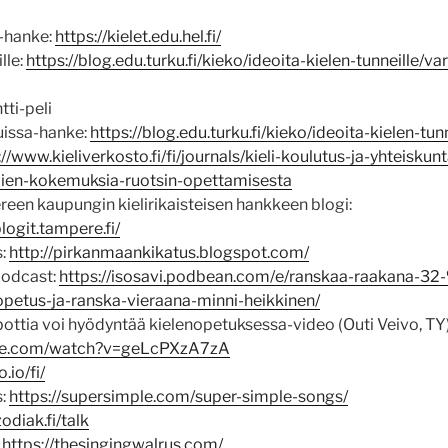
ä-hanke:
https://kielet.edu.hel.fi/
lle:
https://blog.edu.turku.fi/kieko/ideoita-kielen-tunneille/var
ti-peli
luissa-hanke:
https://blog.edu.turku.fi/kieko/ideoita-kielen-tunn
://www.kieliverkosto.fi/fi/journals/kieli-koulutus-ja-yhteiskun
ien-kokemuksia-ruotsin-opettamisesta
ereen kaupungin kielirikaisteisen hankkeen blogi:
blogit.tampere.fi/
s:
http://pirkanmaankikatus.blogspot.com/
podcast:
https://isosavi.podbean.com/e/ranskaa-raakana
opetus-ja-ranska-vieraana-minni-heikkinen/
ottia voi hyödyntää kielenopetuksessa-video (Outi Veivo, TY)
ube.com/watch?v=geLcPXzA7zA
.io/fi/
s:
https://supersimple.com/super-simple-songs/
odiak.fi/talk
:
https://thesingingwalrus.com/