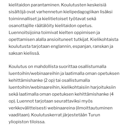
kielitaidon parantaminen. Koulutusten keskeisiä
sisältöjä ovat varhennetun kielipedagogiikan lisäksi
toiminnalliset ja kielitietoiset työtavat sekä
osanottajille räätälöity kielitaidon opetus.
Luennoitsijoina toimivat kielten oppimisen ja
opettamisen alalla ansioituneet tutkijat. Kielikohtaista
koulutusta tarjotaan englannin, espanjan, ranskan ja
saksan kielissä.
Koulutus on mahdollista suorittaa osallistumalla
luentoihin/webinaareihin ja laatimalla oman opetuksen
kehittämishanke (2 op) tai osallistumalla
luentoihin/webinaareihin, kielikohtaisiin harjoituksiin
sekä laatimalla oman opetuksen kehittämishanke (4
op). Luennot tarjotaan seurattaviksi myös
verkkovälitteisesti webinaareina (ilmoittautuminen
vaaditaan). Koulutuskerrat järjestetään Turun
yliopiston tiloissa.