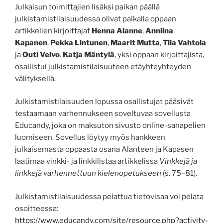
Julkaisun toimittajien lisäksi paikan päällä
julkistamistilaisuudessa olivat paikalla oppaan
artikkelien kirjoittajat
Henna Alanne
,
Anniina
Kapanen
,
Pekka Lintunen
,
Maarit Mutta
,
Tiia Vahtola
ja
Outi Veivo
.
Katja Mäntylä
, yksi oppaan kirjoittajista,
osallistui julkistamistilaisuuteen etäyhteyhteyden
välityksellä.
Julkistamistilaisuuden lopussa osallistujat pääsivät
testaamaan varhennukseen soveltuvaa sovellusta
Educandy, joka on maksuton sivusto online-sanapelien
luomiseen. Sovellus löytyy myös hankkeen
julkaisemasta oppaasta osana Alanteen ja Kapasen
laatimaa vinkki- ja linkkilistaa artikkelissa
Vinkkejä ja
linkkejä varhennettuun kielenopetukseen
(s. 75–81).
Julkistamistilaisuudessa pelattua tietovisaa voi pelata
osoitteessa:
https://www.educandy.com/site/resource.php?activity-