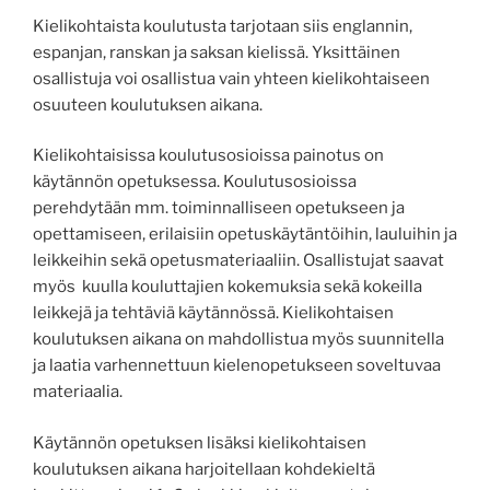
Kielikohtaista koulutusta tarjotaan siis englannin,
espanjan, ranskan ja saksan kielissä. Yksittäinen
osallistuja voi osallistua vain yhteen kielikohtaiseen
osuuteen koulutuksen aikana.
Kielikohtaisissa koulutusosioissa painotus on
käytännön opetuksessa. Koulutusosioissa
perehdytään mm. toiminnalliseen opetukseen ja
opettamiseen, erilaisiin opetuskäytäntöihin, lauluihin ja
leikkeihin sekä opetusmateriaaliin. Osallistujat saavat
myös kuulla kouluttajien kokemuksia sekä kokeilla
leikkejä ja tehtäviä käytännössä. Kielikohtaisen
koulutuksen aikana on mahdollistua myös suunnitella
ja laatia varhennettuun kielenopetukseen soveltuvaa
materiaalia.
Käytännön opetuksen lisäksi kielikohtaisen
koulutuksen aikana harjoitellaan kohdekieltä