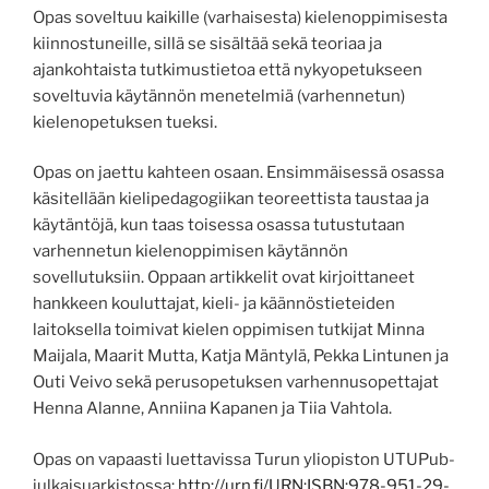
Opas soveltuu kaikille (varhaisesta) kielenoppimisesta
kiinnostuneille, sillä se sisältää sekä teoriaa ja
ajankohtaista tutkimustietoa että nykyopetukseen
soveltuvia käytännön menetelmiä (varhennetun)
kielenopetuksen tueksi.
Opas on jaettu kahteen osaan. Ensimmäisessä osassa
käsitellään kielipedagogiikan teoreettista taustaa ja
käytäntöjä, kun taas toisessa osassa tutustutaan
varhennetun kielenoppimisen käytännön
sovellutuksiin. Oppaan artikkelit ovat kirjoittaneet
hankkeen kouluttajat, kieli- ja käännöstieteiden
laitoksella toimivat kielen oppimisen tutkijat Minna
Maijala, Maarit Mutta, Katja Mäntylä, Pekka Lintunen ja
Outi Veivo sekä perusopetuksen varhennusopettajat
Henna Alanne, Anniina Kapanen ja Tiia Vahtola.
Opas on vapaasti luettavissa Turun yliopiston UTUPub-
julkaisuarkistossa:
http://urn.fi/URN:ISBN:978-951-29-