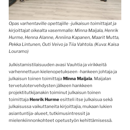
Opas varhentaville opettajille -julkaisun toimittajat ja
kirjoittajat oikealta vasemmalle: Minna Maijala, Henrik
Hurme, Henna Alanne, Anniina Kapanen, Maarit Mutta,
Pekka Lintunen, Outi Veivo ja Tiia Vahtola. (Kuva: Kaisa
Louramo)
Julkistamistilaisuuden avasi Vauhtia ja virikkeitä
varhennettuun kielenopetukseen -hankeen johtaja ja
julkaisun toinen toimittaja
Minna Maijala
. Maijalan
tervetulotervehdysten jälkeen hankkeen
projektitutkijanakin toiminut julkaisun toinen
toimittaja
Henrik Hurme
esitteli itse julkaisua sekä
julkaisussa vaikuttaneita kirjoittajia, mukaan lukien
asiantuntija-alueet, tutkimusintressit ja
mielenkiinnonkohteet opetustyön kehittämisessä.