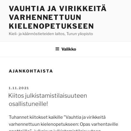
Siirry
VAUHTIA JA VIRIKKEITÄ
sisältöön
VARHENNETTUUN
KIELENOPETUKSEEN
Kieli- ja käännöstieteiden laitos, Turun yliopisto
Valikko
AJANKOHTAISTA
JULKAISTU
1.11.2021
Kiitos julkistamistilaisuuteen
osallistuneille!
Tuhannet kiitokset kaikille ”Vauhtia ja virikkeitä
varhennettuun kielenopetukseen: Opas varhentaville