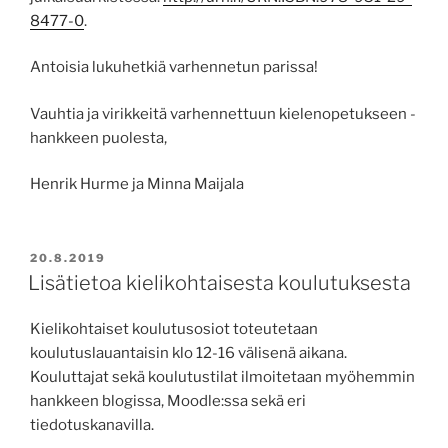
8477-0
.
Antoisia lukuhetkiä varhennetun parissa!
Vauhtia ja virikkeitä varhennettuun kielenopetukseen -
hankkeen puolesta,
Henrik Hurme ja Minna Maijala
JULKAISTU
20.8.2019
Lisätietoa kielikohtaisesta koulutuksesta
Kielikohtaiset koulutusosiot toteutetaan
koulutuslauantaisin klo 12-16 välisenä aikana.
Kouluttajat sekä koulutustilat ilmoitetaan myöhemmin
hankkeen blogissa, Moodle:ssa sekä eri
tiedotuskanavilla.