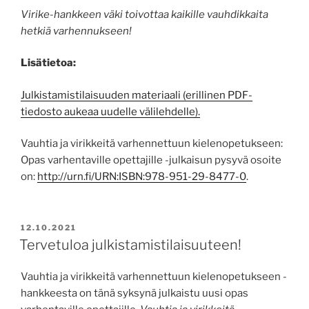
Virike-hankkeen väki toivottaa kaikille vauhdikkaita
hetkiä varhennukseen!
Lisätietoa:
Julkistamistilaisuuden materiaali (erillinen PDF-
tiedosto aukeaa uudelle välilehdelle).
Vauhtia ja virikkeitä varhennettuun kielenopetukseen:
Opas varhentaville opettajille -julkaisun pysyvä osoite
on:
http://urn.fi/URN:ISBN:978-951-29-8477-0
.
JULKAISTU
12.10.2021
Tervetuloa julkistamistilaisuuteen!
Vauhtia ja virikkeitä varhennettuun kielenopetukseen -
hankkeesta on tänä syksynä julkaistu uusi opas