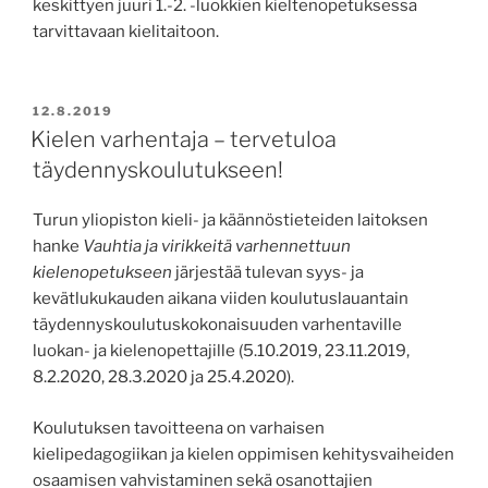
keskittyen juuri 1.-2. -luokkien kieltenopetuksessa
tarvittavaan kielitaitoon.
JULKAISTU
12.8.2019
Kielen varhentaja – tervetuloa
täydennyskoulutukseen!
Turun yliopiston kieli- ja käännöstieteiden laitoksen
hanke
Vauhtia ja virikkeitä varhennettuun
kielenopetukseen
järjestää tulevan syys- ja
kevätlukukauden aikana viiden koulutuslauantain
täydennyskoulutuskokonaisuuden varhentaville
luokan- ja kielenopettajille (5.10.2019, 23.11.2019,
8.2.2020, 28.3.2020 ja 25.4.2020).
Koulutuksen tavoitteena on varhaisen
kielipedagogiikan ja kielen oppimisen kehitysvaiheiden
osaamisen vahvistaminen sekä osanottajien