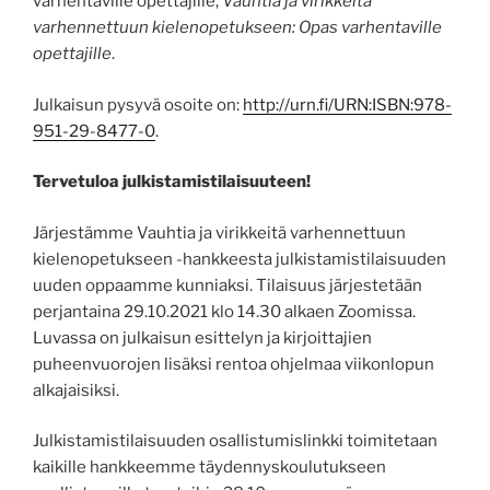
varhentaville opettajille,
Vauhtia ja virikkeitä
varhennettuun kielenopetukseen: Opas varhentaville
opettajille
.
Julkaisun pysyvä osoite on:
http://urn.fi/URN:ISBN:978-
951-29-8477-0
.
Tervetuloa julkistamistilaisuuteen!
Järjestämme Vauhtia ja virikkeitä varhennettuun
kielenopetukseen -hankkeesta julkistamistilaisuuden
uuden oppaamme kunniaksi. Tilaisuus järjestetään
perjantaina 29.10.2021 klo 14.30 alkaen Zoomissa.
Luvassa on julkaisun esittelyn ja kirjoittajien
puheenvuorojen lisäksi rentoa ohjelmaa viikonlopun
alkajaisiksi.
Julkistamistilaisuuden osallistumislinkki toimitetaan
kaikille hankkeemme täydennyskoulutukseen