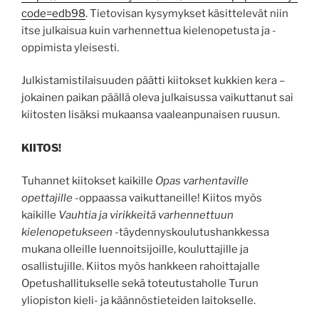
code=edb98
. Tietovisan kysymykset käsittelevät niin
itse julkaisua kuin varhennettua kielenopetusta ja -
oppimista yleisesti.
Julkistamistilaisuuden päätti kiitokset kukkien kera –
jokainen paikan päällä oleva julkaisussa vaikuttanut sai
kiitosten lisäksi mukaansa vaaleanpunaisen ruusun.
KIITOS!
Tuhannet kiitokset kaikille
Opas varhentaville
opettajille
-oppaassa vaikuttaneille! Kiitos myös
kaikille
Vauhtia ja virikkeitä varhennettuun
kielenopetukseen
-täydennyskoulutushankkessa
mukana olleille luennoitsijoille, kouluttajille ja
osallistujille. Kiitos myös hankkeen rahoittajalle
Opetushallitukselle sekä toteutustaholle Turun
yliopiston kieli- ja käännöstieteiden laitokselle.