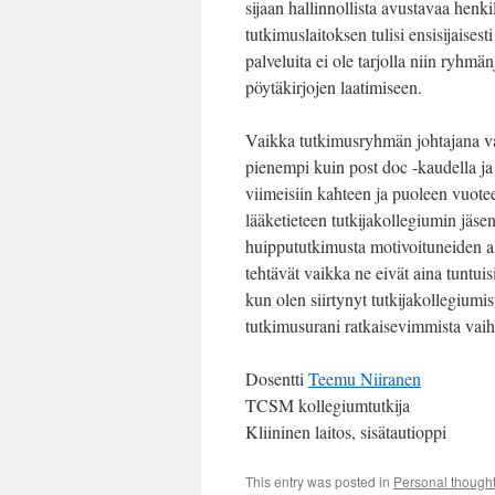
sijaan hallinnollista avustavaa henk
tutkimuslaitoksen tulisi ensisijaisest
palveluita ei ole tarjolla niin ryhm
pöytäkirjojen laatimiseen.
Vaikka tutkimusryhmän johtajana va
pienempi kuin post doc -kaudella ja 
viimeisiin kahteen ja puoleen vuote
lääketieteen tutkijakollegiumin jäs
huippututkimusta motivoituneiden al
tehtävät vaikka ne eivät aina tuntuis
kun olen siirtynyt tutkijakollegiumi
tutkimusurani ratkaisevimmista vaih
Dosentti
Teemu Niiranen
TCSM kollegiumtutkija
Kliininen laitos, sisätautioppi
This entry was posted in
Personal though