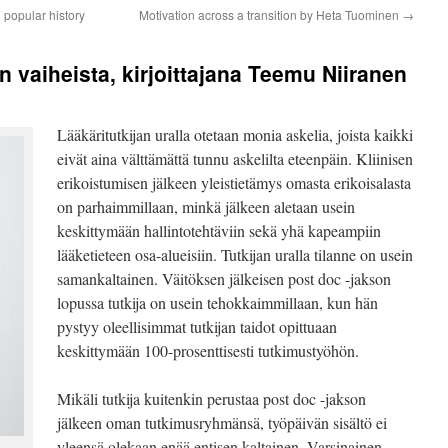
 popular history
Motivation across a transition by Heta Tuominen
→
n vaiheista, kirjoittajana Teemu Niiranen
Lääkäritutkijan uralla otetaan monia askelia, joista kaikki
eivät aina välttämättä tunnu askelilta eteenpäin. Kliinisen
erikoistumisen jälkeen yleistietämys omasta erikoisalasta
on parhaimmillaan, minkä jälkeen aletaan usein
keskittymään hallintotehtäviin sekä yhä kapeampiin
lääketieteen osa-alueisiin. Tutkijan uralla tilanne on usein
samankaltainen. Väitöksen jälkeisen post doc -jakson
lopussa tutkija on usein tehokkaimmillaan, kun hän
pystyy oleellisimmat tutkijan taidot opittuaan
keskittymään 100-prosenttisesti tutkimustyöhön.
Mikäli tutkija kuitenkin perustaa post doc -jakson
jälkeen oman tutkimusryhmänsä, työpäivän sisältö ei
yleensä olekaan enää entisen kaltainen. Varsinainen