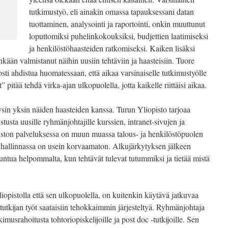
tutkimustyö, eli ainakin omassa tapauksessani datan
tuottaminen, analysointi ja raportointi, onkin muuttunut
loputtomiksi puhelinkokouksiksi, budjettien laatimiseksi
ja henkilöstöhaasteiden ratkomiseksi.
Kaiken lisäksi
kään valmistanut näihin uusiin tehtäviin ja haasteisiin. Tuore
ti ahdistua huomatessaan, että aikaa varsinaiselle tutkimustyölle
pitää tehdä virka-ajan ulkopuolella, jotta kaikelle riittäisi aikaa.
ysin yksin näiden haasteiden kanssa. Turun Yliopisto tarjoaa
stusta uusille ryhmänjohtajille kurssien, intranet-sivujen ja
iston palveluksessa on muun muassa talous- ja henkilöstöpuolen
n hallinnassa on usein korvaamaton. Alkujärkytyksen jälkeen
ntua helpommalta, kun tehtävät tulevat tutummiksi ja tietää mistä
iopistolla että sen ulkopuolella, on kuitenkin käytävä jatkuvaa
 tutkijan työt saataisiin tehokkaimmin järjesteltyä. Ryhmänjohtaja
musrahoitusta tohtoriopiskelijoille ja post doc -tutkijoille. Sen