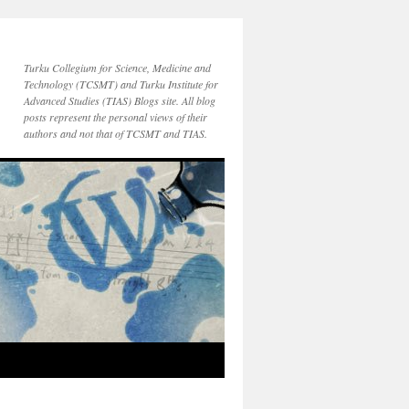
Turku Collegium for Science, Medicine and
Technology (TCSMT) and Turku Institute for
Advanced Studies (TIAS) Blogs site. All blog
posts represent the personal views of their
authors and not that of TCSMT and TIAS.