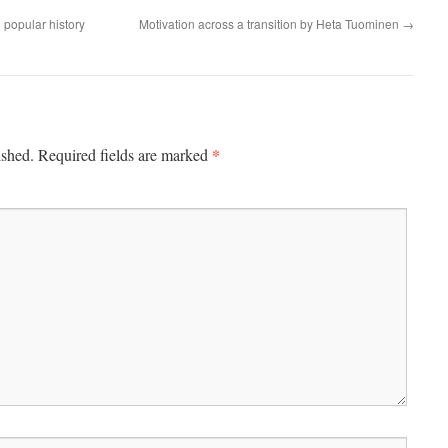
 popular history
Motivation across a transition by Heta Tuominen
→
*
ished.
Required fields are marked