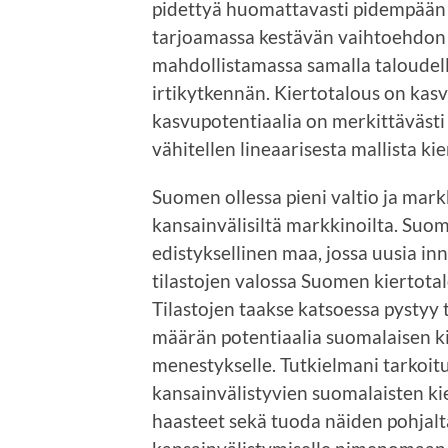
pidettyä huomattavasti pidempään 
tarjoamassa kestävän vaihtoehdon pe
mahdollistamassa samalla taloudel
irtikytkennän. Kiertotalous on kas
kasvupotentiaalia on merkittävästi v
vähitellen lineaarisesta mallista ki
Suomen ollessa pieni valtio ja mar
kansainvälisiltä markkinoilta. Suomi
edistyksellinen maa, jossa uusia inn
tilastojen valossa Suomen kiertotal
Tilastojen taakse katsoessa pysty
määrän potentiaalia suomalaisen ki
menestykselle. Tutkielmani tarkoit
kansainvälistyvien suomalaisten ki
haasteet sekä tuoda näiden pohjalt