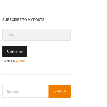
SUBSCRIBE TO MY POSTS
Created by
Webfish
.
Search
for: