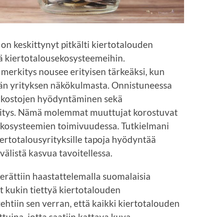
s on keskittynyt pitkälti kiertotalouden
ekä kiertotalousekosysteemeihin.
 merkitys nousee erityisen tärkeäksi, kun
vän yrityksen näkökulmasta. Onnistuneessa
erkostojen hyödyntäminen sekä
kitys. Nämä molemmat muuttujat korostuvat
sekosysteemien toimivuudessa. Tutkielmani
iertotalousyrityksille tapoja hyödyntää
älistä kasvua tavoitellessa.
erättiin haastattelemalla suomalaisia
at kukin tiettyä kiertotalouden
tehtiin sen verran, että kaikki kiertotalouden
ttuina, jotta saatiin kattava kuva