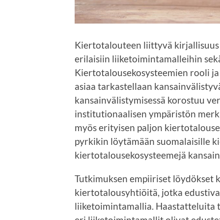
Kiertotalouteen liittyvä kirjallisuu
erilaisiin liiketoimintamalleihin s
Kiertotalousekosysteemien rooli ja
asiaa tarkastellaan kansainvälisty
kansainvälistymisessä korostuu v
institutionaalisen ympäristön mer
myös erityisen paljon kiertotalou
pyrkikin löytämään suomalaisille k
kiertotalousekosysteemejä kansainv
Tutkimuksen empiiriset löydökset k
kiertotalousyhtiöitä, jotka edustiv
liiketoimintamallia. Haastatteluita 
eri liiketoimintamallit olivat eduste