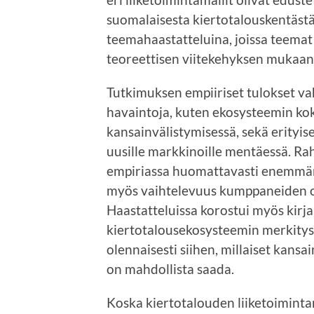
suomalaisesta kiertotalouskentästä
teemahaastatteluina, joissa teema
teoreettisen viitekehyksen mukaan
Tutkimuksen empiiriset tulokset vah
havaintoja, kuten ekosysteemin ko
kansainvälistymisessä, sekä erityi
uusille markkinoille mentäessä. Ra
empiriassa huomattavasti enemmän k
myös vaihtelevuus kumppaneiden 
Haastatteluissa korostui myös kirj
kiertotalousekosysteemin merkitys
olennaisesti siihen, millaiset kans
on mahdollista saada.
Koska kiertotalouden liiketoimintam