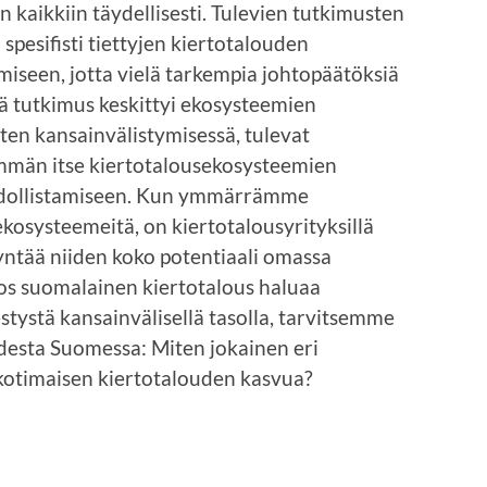
in kaikkiin täydellisesti. Tulevien tutkimusten
spesifisti tiettyjen kiertotalouden
miseen, jotta vielä tarkempia johtopäätöksiä
ämä tutkimus keskittyi ekosysteemien
en kansainvälistymisessä, tulevat
emmän itse kiertotalousekosysteemien
dollistamiseen. Kun ymmärrämme
kosysteemeitä, on kiertotalousyrityksillä
ntää niiden koko potentiaali omassa
jos suomalainen kiertotalous haluaa
tystä kansainvälisellä tasolla, tarvitsemme
esta Suomessa: Miten jokainen eri
 kotimaisen kiertotalouden kasvua?