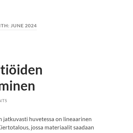
TH:
JUNE 2024
tiöiden
yminen
NTS
 jatkuvasti huvetessa on lineaarinen
Kiertotalous, jossa materiaalit saadaan