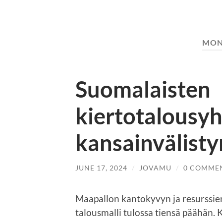
MON
Suomalaisten
kiertotalousyh
kansainvälist
JUNE 17, 2024
/
JOVAMU
/
0 COMME
Maapallon kantokyvyn ja resurssien
talousmalli tulossa tiensä päähän. 