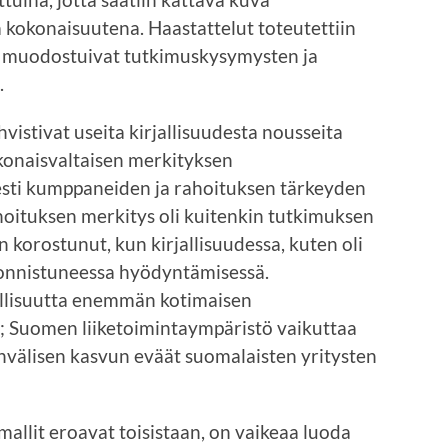
 kokonaisuutena. Haastattelut toteutettiin
t muodostuivat tutkimuskysymysten ja
.
vistivat useita kirjallisuudesta nousseita
konaisvaltaisen merkityksen
sesti kumppaneiden ja rahoituksen tärkeyden
hoituksen merkitys oli kuitenkin tutkimuksen
orostunut, kun kirjallisuudessa, kuten oli
onnistuneessa hyödyntämisessä.
allisuutta enemmän kotimaisen
; Suomen liiketoimintaympäristö vaikuttaa
ainvälisen kasvun eväät suomalaisten yritysten
allit eroavat toisistaan, on vaikeaa luoda