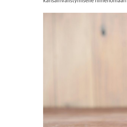
kansainvälistymiselle nimenomaan