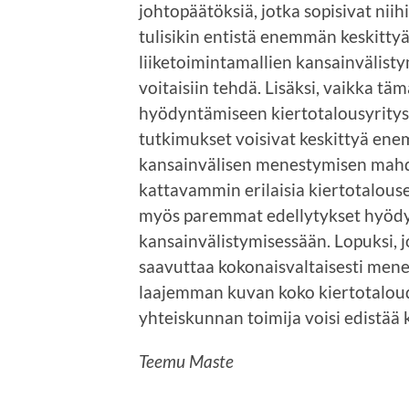
johtopäätöksiä, jotka sopisivat niih
tulisikin entistä enemmän keskittyä 
liiketoimintamallien kansainvälisty
voitaisiin tehdä. Lisäksi, vaikka t
hyödyntämiseen kiertotalousyrityst
tutkimukset voisivat keskittyä en
kansainvälisen menestymisen mah
kattavammin erilaisia kiertotalouse
myös paremmat edellytykset hyödy
kansainvälistymisessään. Lopuksi, 
saavuttaa kokonaisvaltaisesti menes
laajemman kuvan koko kiertotaloud
yhteiskunnan toimija voisi edistää
Teemu Maste