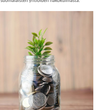
 suomalaisten yhtiöiden näkökulmasta.