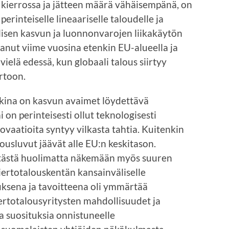
kierrossa ja jätteen määrä vähäisempänä, on
rinteiselle lineaariselle taloudelle ja
lisen kasvun ja luonnonvarojen liikakäytön
vanut viime vuosina etenkin EU-alueella ja
ielä edessä, kun globaali talous siirtyy
ertoon.
kkina on kasvun avaimet löydettävä
 on perinteisesti ollut teknologisesti
ovaatioita syntyy vilkasta tahtia. Kuitenkin
ousluvut jäävät alle EU:n keskitason.
y tästä huolimatta näkemään myös suuren
ertotalouskentän kansainväliselle
uksena ja tavoitteena oli ymmärtää
ertotalousyritysten mahdollisuudet ja
a suosituksia onnistuneelle