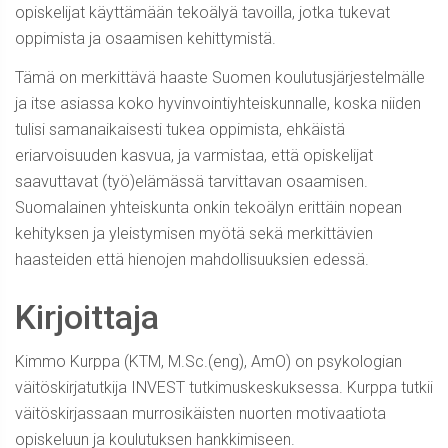
opiskelijat käyttämään tekoälyä tavoilla, jotka tukevat
oppimista ja osaamisen kehittymistä.
Tämä on merkittävä haaste Suomen koulutusjärjestelmälle
ja itse asiassa koko hyvinvointiyhteiskunnalle, koska niiden
tulisi samanaikaisesti tukea oppimista, ehkäistä
eriarvoisuuden kasvua, ja varmistaa, että opiskelijat
saavuttavat (työ)elämässä tarvittavan osaamisen.
Suomalainen yhteiskunta onkin tekoälyn erittäin nopean
kehityksen ja yleistymisen myötä sekä merkittävien
haasteiden että hienojen mahdollisuuksien edessä.
Kirjoittaja
Kimmo Kurppa (KTM, M.Sc.(eng), AmO) on psykologian
väitöskirjatutkija INVEST tutkimuskeskuksessa. Kurppa tutkii
väitöskirjassaan murrosikäisten nuorten motivaatiota
opiskeluun ja koulutuksen hankkimiseen.