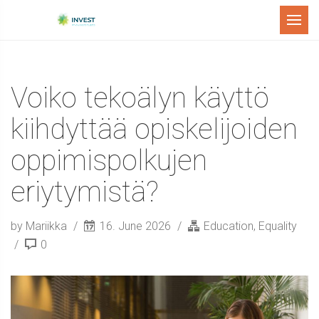
Menu
Voiko tekoälyn käyttö
kiihdyttää opiskelijoiden
oppimispolkujen
eriytymistä?
by Mariikka
16. June 2026
Education
,
Equality
0