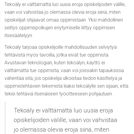
Tekoäly ei välttämättä luo uusia eroja opiskelijoiden välille,
vaan voi vahvistaa jo olemassa olevia eroja siinä, miten
opiskelijat ohjaavat omaa oppimistaan. Yksi mahdollinen
selitys oppimispolkujen eriytymiselle liittyy oppimisen
itsesäätelyyn.
Tekoäly tarjoaa opiskelijoille mahdollisuuden selviytyä
tehtävistä myös tavoilla, jotka eivät tue oppimista.
Avustavan teknologian, kuten tekoälyn, käyttö ei
välttämättä tue oppimista, vaan voi joissakin tapauksissa
vähentää sitä, jos opiskelija ulkoistaa tiedon käsittelyä ja
oppimistehtävien tekemistä liiaksi tekoälylle sen sijaan, että
tekisi tehtäviä itsenäiseen työotteeseen pohjautuen.
Tekoäly ei välttämättä luo uusia eroja
opiskelijoiden välille, vaan voi vahvistaa
jo olemassa olevia eroja siinä, miten