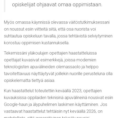
opiskelijat ohjaavat omaa oppimistaan.
Myös omassa käynnissä olevassa väitöstutkimuksessani
on noussut esiin viitteitä siitä, että osa nuorista voi
suhtautua opiskeluun tavalla, jossa tehtävistä selviytyminen
korostuu oppimisen kustannuksella.
Tekemissäni yläkoulujen opettajien
haastatteluissa
opettajat kuvasivat esimerkkejä, joissa modernien
teknologisten apuvälineiden olemassaolo ja helppo
tavoitettavuus näyttäytyvät joillekin nuorille perusteluna olla
opiskelematta tiettyä asiaa.
Kun haastattelut toteutettiin keväällä 2023, opettajien
kuvauksissa oppilaiden teknisinä apuvälineinä nousivat esiin
Google-haun ja älypuhelimen laskimen käyttäminen. Jos
vastaavat haastattelut tehtäisiin nyt keväällä 2026, on