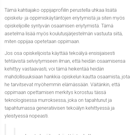
Tämä kahtiajako oppijaprofiilin perustella uhkaa lisätä
opiskelu- ja oppimiskäytäntöjen eriytymistä ja siten myös
opiskelijoille syntyvän osaamisen eriytymistä. Tämä
asetelma lisää myös koulutusjärjestelmän vastuuta siitä,
miten oppijaa opetetaan oppimaan.
Jos osa opiskelijoista käyttää tekoälyä ensisijaisesti
tehtävistä selviytymiseen ilman, että heidän osaamisensa
kehittyy vastaavasti, voi tämä heikentää heidän
mahdollisuuksiaan hankkia opiskelun kautta osaamista, jota
he tarvitsevat myöhemmin elämässään. Väitänkin, että
oppimaan opettamisen merkitys korostuu tässä
teknologisessa murroksessa, joka on tapahtunut ja
tapahtumassa generatiivisen tekoälyn kehittyessä ja
yleistyessä nopeasti.