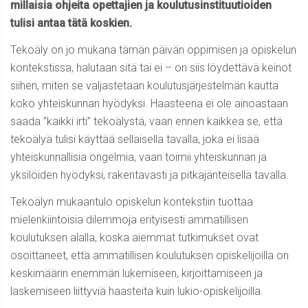
millaisia ohjeita opettajien ja koulutusinstituutioiden
tulisi antaa tätä koskien.
Tekoäly on jo mukana tämän päivän oppimisen ja opiskelun
kontekstissa, halutaan sitä tai ei – on siis löydettävä keinot
siihen, miten se valjastetaan koulutusjärjestelmän kautta
koko yhteiskunnan hyödyksi. Haasteena ei ole ainoastaan
saada ”kaikki irti” tekoälystä, vaan ennen kaikkea se, että
tekoälyä tulisi käyttää sellaisella tavalla, joka ei lisää
yhteiskunnallisia ongelmia, vaan toimii yhteiskunnan ja
yksilöiden hyödyksi, rakentavasti ja pitkäjänteisellä tavalla.
Tekoälyn mukaantulo opiskelun kontekstiin tuottaa
mielenkiintoisia dilemmoja erityisesti ammatillisen
koulutuksen alalla, koska aiemmat tutkimukset ovat
osoittaneet, että ammatillisen koulutuksen opiskelijoilla on
keskimäärin enemmän lukemiseen, kirjoittamiseen ja
laskemiseen liittyviä haasteita kuin lukio-opiskelijoilla.