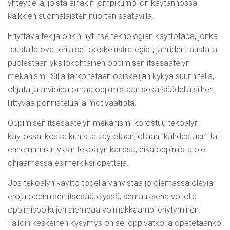
yhteydellä, joista ainakin jompikumpi on käytännössä
kaikkien suomalaisten nuorten saatavilla.
Eriyttävä tekijä onkin nyt itse teknologian käyttötapa, jonka
taustalla ovat erilaiset opiskelustrategiat, ja niiden taustalla
puolestaan yksilökohtainen oppimisen itsesäätelyn
mekanismi. Sillä tarkoitetaan opiskelijan kykyä suunnitella,
ohjata ja arvioida omaa oppimistaan sekä säädellä siihen
liittyvää ponnistelua ja motivaatiota.
Oppimisen itsesäätelyn mekanismi korostuu tekoälyn
käytössä, koska kun sitä käytetään, ollaan ”kahdestaan” tai
ennemminkin yksin tekoälyn kanssa, eikä oppimista ole
ohjaamassa esimerkiksi opettaja.
Jos tekoälyn käyttö todella vahvistaa jo olemassa olevia
eroja oppimisen itsesäätelyssä, seurauksena voi olla
oppimispolkujen aiempaa voimakkaampi eriytyminen.
Tällöin keskeinen kysymys on se, oppivatko ja opetetaanko