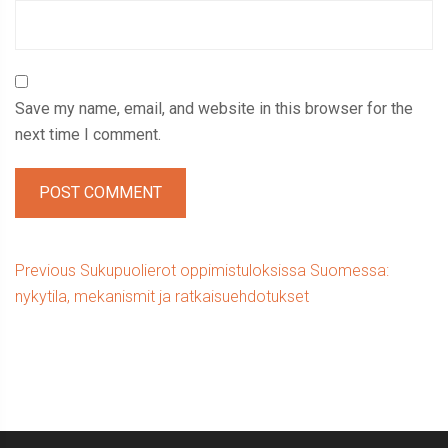
Save my name, email, and website in this browser for the
next time I comment.
Post
Previous
Previous
Sukupuolierot oppimistuloksissa Suomessa:
post:
nykytila, mekanismit ja ratkaisuehdotukset
navigation
Sidebar