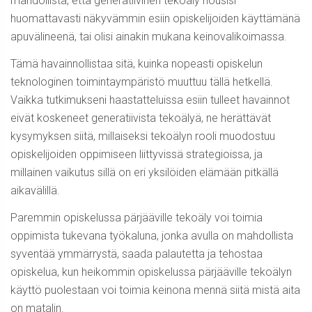
mahdollista, että generatiivinen tekoäly nousisi
huomattavasti näkyvämmin esiin opiskelijoiden käyttämänä
apuvälineenä, tai olisi ainakin mukana keinovalikoimassa.
Tämä havainnollistaa sitä, kuinka nopeasti opiskelun
teknologinen toimintaympäristö muuttuu tällä hetkellä.
Vaikka tutkimukseni haastatteluissa esiin tulleet havainnot
eivät koskeneet generatiivista tekoälyä, ne herättävät
kysymyksen siitä, millaiseksi tekoälyn rooli muodostuu
opiskelijoiden oppimiseen liittyvissä strategioissa, ja
millainen vaikutus sillä on eri yksilöiden elämään pitkällä
aikavälillä.
Paremmin opiskelussa pärjääville tekoäly voi toimia
oppimista tukevana työkaluna, jonka avulla on mahdollista
syventää ymmärrystä, saada palautetta ja tehostaa
opiskelua, kun heikommin opiskelussa pärjääville tekoälyn
käyttö puolestaan voi toimia keinona mennä siitä mistä aita
on matalin.