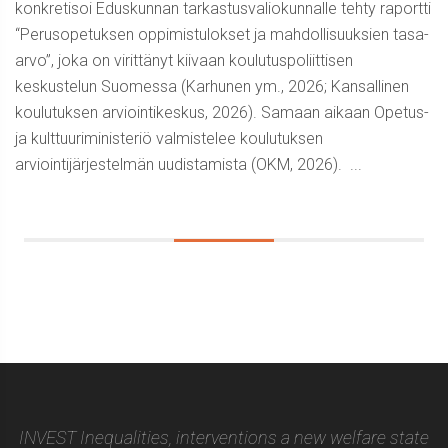
konkretisoi Eduskunnan tarkastusvaliokunnalle tehty raportti
“Perusopetuksen oppimistulokset ja mahdollisuuksien tasa-
arvo”, joka on virittänyt kiivaan koulutuspoliittisen
keskustelun Suomessa (Karhunen ym., 2026; Kansallinen
koulutuksen arviointikeskus, 2026). Samaan aikaan Opetus-
ja kulttuuriministeriö valmistelee koulutuksen
arviointijärjestelmän uudistamista (OKM, 2026). ...
Sidebar
INVEST Inequalities, interventions a new welfare state