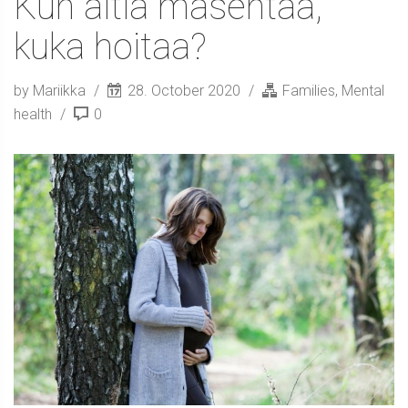
Kun äitiä masentaa,
kuka hoitaa?
by Mariikka
28. October 2020
Families
,
Mental
health
0