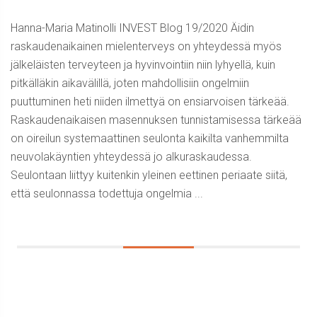
Hanna-Maria Matinolli INVEST Blog 19/2020 Äidin
raskaudenaikainen mielenterveys on yhteydessä myös
jälkeläisten terveyteen ja hyvinvointiin niin lyhyellä, kuin
pitkälläkin aikavälillä, joten mahdollisiin ongelmiin
puuttuminen heti niiden ilmettyä on ensiarvoisen tärkeää.
Raskaudenaikaisen masennuksen tunnistamisessa tärkeää
on oireilun systemaattinen seulonta kaikilta vanhemmilta
neuvolakäyntien yhteydessä jo alkuraskaudessa.
Seulontaan liittyy kuitenkin yleinen eettinen periaate siitä,
että seulonnassa todettuja ongelmia ...
Sidebar