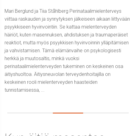
Mari Berglund ja Tiia Ståhlberg Perinataalimielenterveys
viittaa raskauden ja synnytyksen jälkeiseen aikaan liittyvään
psyykkiseen hyvinvointiin. Se kattaa mielenterveyden
häiriöt, kuten masennuksen, ahdistuksen ja traumaperäiset
reaktiot, mutta myös psyykkisen hyvinvoinnin ylläpitämisen
ja vahvistamisen. Tämä elämänvaihe on psykologisesti
herkkä ja muutosaltis, minkä vuoksi
perinataalimielenterveyden tukeminen on keskeinen osa
äitiyshuoltoa. Äitiysneuvolan terveydenhoitajilla on
keskeinen rooli mielenterveyden haasteiden
tunnistamisessa, ...