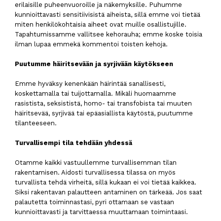
erilaisille puheenvuoroille ja näkemyksille. Puhumme
kunnioittavasti sensitiivisistä aiheista, sillä emme voi tietää
miten henkilökohtaisia aiheet ovat muille osallistujille.
Tapahtumissamme vallitsee kehorauha; emme koske toisia
ilman lupaa emmekä kommentoi toisten kehoja.
Puutumme häiritsevään ja syrjivään käytökseen
Emme hyväksy kenenkään häirintää sanallisesti,
koskettamalla tai tuijottamalla. Mikäli huomaamme
rasistista, seksististä, homo- tai transfobista tai muuten
häiritsevää, syrjivää tai epäasiallista käytöstä, puutumme
tilanteeseen.
Turvallisempi tila tehdään yhdessä
Otamme kaikki vastuullemme turvallisemman tilan
rakentamisen. Aidosti turvallisessa tilassa on myös
turvallista tehdä virheitä, sillä kukaan ei voi tietää kaikkea.
Siksi rakentavan palautteen antaminen on tärkeää. Jos saat
palautetta toiminnastasi, pyri ottamaan se vastaan
kunnioittavasti ja tarvittaessa muuttamaan toimintaasi.