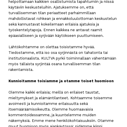
helpottamaan kaikkien osallistumista tapahtumiin ja niissä
käytäviin keskusteluihin. Ajatuksemme on, että
turvallisemman tilan periaatteet parhaimmillaan
mahdollistavat rohkean ja ennakkoluulottoman keskustelun
sekä kannustavat kokeilemaan erilaisia ajatuksia ja
työskentelytapoja. Ennen kaikkea ne antavat raamit
epäasialliseen ja syrjivään käytökseen puuttumiseen.
Lähtökohtamme on olettaa toisistamme hyvää.
Tiedostamme, että iso osa syrjinnästä on tahatonta tai
institutionaalista. KULTVA pyrkii toiminnallaan vähentämään
myös tällaista syrjintää osana turvallisemman tilan
rakentamista.
Kunnioitamme toisiamme ja otamme toiset huomioon
Olemme kaikki erilaisia; meillä on erilaiset taustat,
mieltymykset ja elämäntilanteet. Kohtaamme toisemme
avoimesti ja kunnioitamme erilaisuutta sekä
itsemääräämisoikeutta. Olemme huomaavaisia
kommentoidessamme, ja kuuntelemme muiden
näkemyksiä. Emme mene henkilökohtaisuuksiin. Otamme
muut huomioon myös ajankäytössä; pidämme kiinni