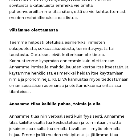
sovituista aikatauluista emmekä vie omilla
puheenvuoroillamme tilaa siten, että se vie kohtuuttomasti
muiden mahdollisuuksia osallistua.
Vältämme olettamasta
Teemme helposti oletuksia esimerkiksi ihmisten
sukupuolesta, seksuaalisuudesta, toimintakyvystä tai
taustasta. Oletukset eivät kuitenkaan ole tietoa.
Kannustamme kysymään ennemmin kuin olettamaan.
Annamme ihmiselle mahdollisuuden kertoa itse itsestään, ja
käytämme henkilöistä esimerkiksi heidän itse käyttämiään
nimiä ja pronomineja. KULTVA kannustaa myös tiedostamaan
oman sosiaalisen asemansa ja olettamuksensa erilaisissa
tilanteissa.
Annamme tilaa kaikille puhua, toimia ja olla
Annamme tilaa niin verbaalisesti kuin fyysisesti. Annamme
tilaa kaikille osallistua keskusteluun ja toimintaan, mutta
jokainen saa osallistua omalla tavallaan – myös olemalla
hiljaa. Emme jyrää muiden mielipiteitä, ja jätämme tilaa