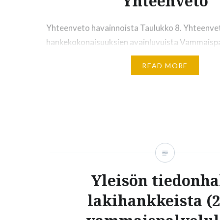
Yhteenveto
Yhteenveto havainnoista Taulukko 8. Yhteenve
hankekokonaisuuksien avainluvuista Vammaispal
hanketta) Rakentamislaki (2 hanketta) Aikaväli
READ MORE
1.1.2025 24.4.2018–19.12.2024 Lausuntoajat y
147 129 Lausuntojen määrä yhteensä 404 828 M
viestintätoimet(suluissa toimien määrä viimeis
antamisen jälkeen) 28 (6) 95 (14) Lakitutka-ha
Tarkasteltujen kahden hankekokonaisuuden osa
todeta, että muodollisen osallistumisen määrä 
korreloi ministeriöiden viestintätoimien…
Yleisön tiedonh
lakihankkeista (2