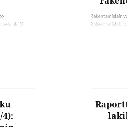
raken
to
Rakentamislain v
velulaki (3
Rakentamislaki v
 20.8.2019–
vammaispalvelula
hteensä (vrk)
Rakentamislaki ja
inisteriöiden
kiinnostusta hyvi
en HE:n
yhdestä vastaukse
ut 230 624
alkuperäisen raken
lta voidaan
hallitus teki iso
lausuntoina
vuoden alussa. Pro
aku
Raportt
/4):
laki