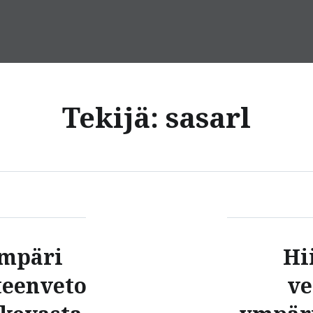
Tekijä:
sasarl
ympäri
Hi
teenveto
ve