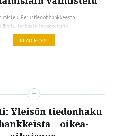
tamislain valmistelu
almistelu Perustiedot hankkeesta
alikoitui tarkasteltavaksemme
in tavoin sidosryhmäviestinnän perusteella.
READ MORE
 sen korjaussarja olivat herättäneet
n erilaisten organisaatioiden parissa. Tässä ote
sta: ”Erityisen osallistavaksi koin
tamislain valmistelun, siis lain, johon nykyinen
ja muutoksia ennen sen voimaan tuloa tämän
sessi oli pitkä ja meillä oli edustus tuon…
i: Yleisön tiedonhaku
hankkeista – oikea-