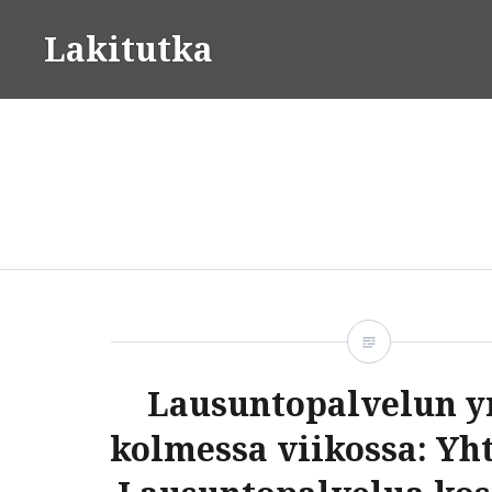
Skip
Lakitutka
to
content
Lausuntopalvelun 
kolmessa viikossa: Yh