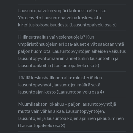
Lausuntopalvelun ympäri kolmessa viikossa:
Yhteenveto Lausuntopalvelua koskevasta
kirjoituskokonaisuudesta (Lausuntopalvelu osa 6)
Hiilineutraalius vai vesiensuojelu? Kun
ympäristönsuojelun eri osa-alueet eivät saakaan yhtä
paljon huomiota. Lausuntopyyntöjen aiheiden vaikutus
lausuntopyyntömääriin, annettuihin lausuntoihin ja
lausuntoaikoihin (Lausuntopalvelu osa 5)
Täällä keskushallinnon alla: ministeriöiden
lausuntopyynnöt, lausuntojen määrä sekä
lausuntoajan kesto (Lausuntopalvelu osa 4)
Muumilaakson lokakuu – paljon lausuntopyyntöjä
mutta vain vähän aikaa. Lausuntopyyntöjen,
lausuntojen ja lausuntoaikojen ajallinen jakautuminen
(Lausuntopalvelu osa 3)