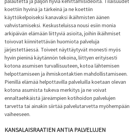
palautetta ja paljon hyviä kehittämisideoita. Tilaisuudet
koettiin hyvinä ja tärkeinä ja ne koettiin
käyttökelpoiseksi kanavaksi ikäihmisten äänen
vahvistamiseksi. Keskusteluissa nousi esiin monia
arkipäivän elämään liittyviä asioita, joihin ikäihmiset
toivovat kiinnitettävän huomiota palveluja
järjestettäessä. Toiveet näyttäytyvät monesti myös
hyvin pieninä käytännön tekoina, liittyen erityisesti
kotona asumisen turvallisuuteen, kotoa lähtemisen
helpottamiseen ja ihmiskontaktien mahdollistamiseen.
Pienillä elämää helpottavilla palveluilla koetaan olevan
kotona asumista tukeva merkitys ja ne voivat
ennaltaehkäistä järeämpien kotihoidon palvelujen
tarvetta tai ainakin siirtää palvelutarvetta myöhempään
vaiheeseen.
KANSALAISRAATIEN ANTIA PALVELUJEN