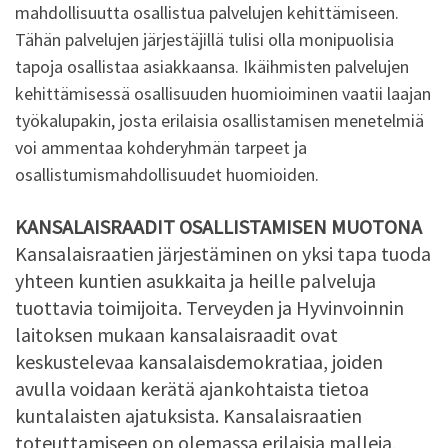
mahdollisuutta osallistua palvelujen kehittämiseen.
Tähän palvelujen järjestäjillä tulisi olla monipuolisia
tapoja osallistaa asiakkaansa. Ikäihmisten palvelujen
kehittämisessä osallisuuden huomioiminen vaatii laajan
työkalupakin, josta erilaisia osallistamisen menetelmiä
voi ammentaa kohderyhmän tarpeet ja
osallistumismahdollisuudet huomioiden.
KANSALAISRAADIT OSALLISTAMISEN MUOTONA
Kansalaisraatien järjestäminen on yksi tapa tuoda
yhteen kuntien asukkaita ja heille palveluja
tuottavia toimijoita. Terveyden ja Hyvinvoinnin
laitoksen mukaan kansalaisraadit ovat
keskustelevaa kansalaisdemokratiaa, joiden
avulla voidaan kerätä ajankohtaista tietoa
kuntalaisten ajatuksista. Kansalaisraatien
toteuttamiseen on olemassa erilaisia malleja,