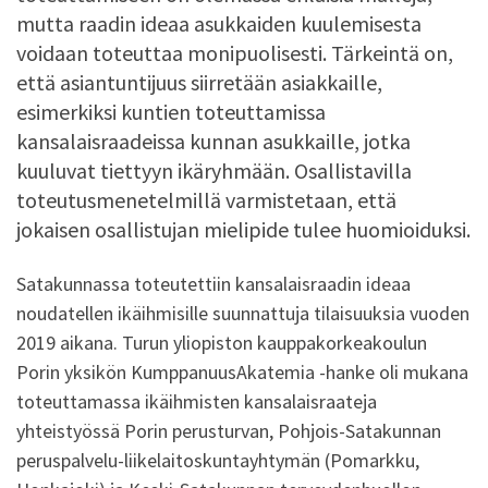
mutta raadin ideaa asukkaiden kuulemisesta
voidaan toteuttaa monipuolisesti. Tärkeintä on,
että asiantuntijuus siirretään asiakkaille,
esimerkiksi kuntien toteuttamissa
kansalaisraadeissa kunnan asukkaille, jotka
kuuluvat tiettyyn ikäryhmään. Osallistavilla
toteutusmenetelmillä varmistetaan, että
jokaisen osallistujan mielipide tulee huomioiduksi.
Satakunnassa toteutettiin kansalaisraadin ideaa
noudatellen ikäihmisille suunnattuja tilaisuuksia vuoden
2019 aikana. Turun yliopiston kauppakorkeakoulun
Porin yksikön KumppanuusAkatemia -hanke oli mukana
toteuttamassa ikäihmisten kansalaisraateja
yhteistyössä Porin perusturvan, Pohjois-Satakunnan
peruspalvelu-liikelaitoskuntayhtymän (Pomarkku,