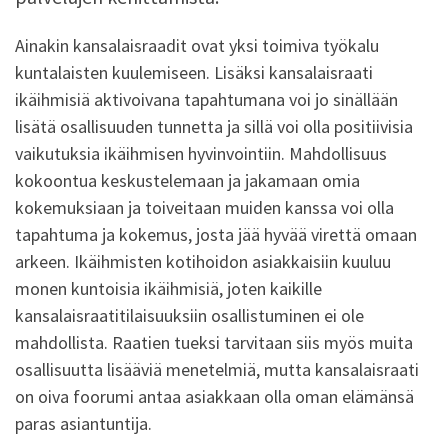
Ainakin kansalaisraadit ovat yksi toimiva työkalu
kuntalaisten kuulemiseen. Lisäksi kansalaisraati
ikäihmisiä aktivoivana tapahtumana voi jo sinällään
lisätä osallisuuden tunnetta ja sillä voi olla positiivisia
vaikutuksia ikäihmisen hyvinvointiin. Mahdollisuus
kokoontua keskustelemaan ja jakamaan omia
kokemuksiaan ja toiveitaan muiden kanssa voi olla
tapahtuma ja kokemus, josta jää hyvää virettä omaan
arkeen. Ikäihmisten kotihoidon asiakkaisiin kuuluu
monen kuntoisia ikäihmisiä, joten kaikille
kansalaisraatitilaisuuksiin osallistuminen ei ole
mahdollista. Raatien tueksi tarvitaan siis myös muita
osallisuutta lisääviä menetelmiä, mutta kansalaisraati
on oiva foorumi antaa asiakkaan olla oman elämänsä
paras asiantuntija.