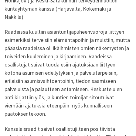
Honkajoki) ja Keski-Satakunnan terveydenhuollon
kuntayhtymän kanssa (Harjavalta, Kokemäki ja
Nakkila).
Raadeissa kuultiin asiantuntijapuheenvuoroja liittyen
esimerkiksi terveisiin elämäntapoihin ja muistiin, mutta
pääasia raadeissa oli ikäihmisten omien näkemysten ja
toiveiden kuuleminen ja kirjaaminen. Raadeissa
osallistujat saivat tuoda esiin ajatuksiaan liittyen
kotona asumisen edellytyksiin ja palvelutarpeisiin,
erilaisiin asumisvaihtoehtoihin, tiedon saamiseen
palveluista ja palautteen antamiseen. Keskustelujen
anti kirjattiin ylös, ja kuntien toimijat sitoutuivat
viemään ajatuksia eteenpäin myös kunnalliseen
päätöksentekoon.
Kansalaisraadit saivat osallistujiltaan positiivista