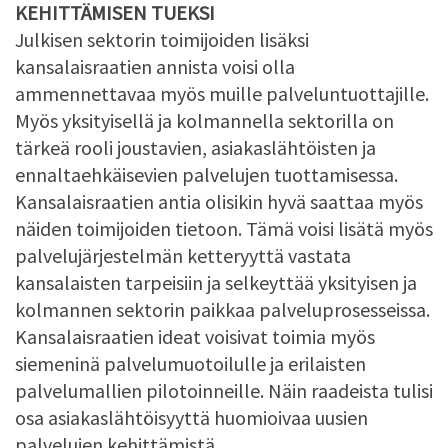
KEHITTÄMISEN TUEKSI
Julkisen sektorin toimijoiden lisäksi
kansalaisraatien annista voisi olla
ammennettavaa myös muille palveluntuottajille.
Myös yksityisellä ja kolmannella sektorilla on
tärkeä rooli joustavien, asiakaslähtöisten ja
ennaltaehkäisevien palvelujen tuottamisessa.
Kansalaisraatien antia olisikin hyvä saattaa myös
näiden toimijoiden tietoon. Tämä voisi lisätä myös
palvelujärjestelmän ketteryyttä vastata
kansalaisten tarpeisiin ja selkeyttää yksityisen ja
kolmannen sektorin paikkaa palveluprosesseissa.
Kansalaisraatien ideat voisivat toimia myös
siemeninä palvelumuotoilulle ja erilaisten
palvelumallien pilotoinneille. Näin raadeista tulisi
osa asiakaslähtöisyyttä huomioivaa uusien
palvelujen kehittämistä.