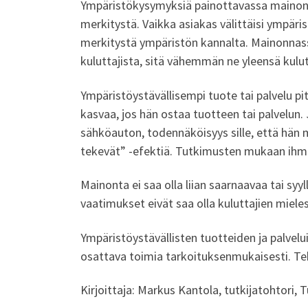
Ympäristökysymyksiä painottavassa mainonna
merkitystä. Vaikka asiakas välittäisi ympäri
merkitystä ympäristön kannalta. Mainonnass
kuluttajista, sitä vähemmän ne yleensä kulu
Ympäristöystävällisempi tuote tai palvelu pi
kasvaa, jos hän ostaa tuotteen tai palvelun
sähköauton, todennäköisyys sille, että hän
tekevät” -efektiä. Tutkimusten mukaan ihmi
Mainonta ei saa olla liian saarnaavaa tai syy
vaatimukset eivät saa olla kuluttajien mie
Ympäristöystävällisten tuotteiden ja palvelu
osattava toimia tarkoituksenmukaisesti. Te
Kirjoittaja: Markus Kantola, tutkijatohtori