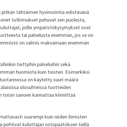
n pitkän tähtäimen hyvinvointia edistävänä
 monet tutkimukset puhuvat sen puolesta,
uluttajat, joille ympäristökysymykset ovat
otteesta tai palvelusta enemmän, jos se on
en enemmistö on valmis maksamaan enemmän
oihinkin tiettyihin palveluihin sekä
nemmän huomiota kuin toisten. Esimerkiksi
n tuotannossa on käytetty suuri määrä
kälaisissa olosuhteissa tuotteiden
n toisin sanoen kannattaa kiinnittää
attavasti suurempi kuin niiden ihmisten
a pohtivat kuluttajan ostopäätöksen tiellä