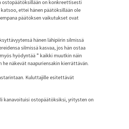
 ostopäätöksillään on konkreettisesti
 katsoo, ettei hänen päätöksillään ole
kauempana päätöksen vaikutukset ovat
ksyttävyytensä hänen lähipiirin silmissä
ereidensa silmissä kasvaa, jos hän ostaa
 myös hyödyntää ” kaikki muutkin näin
n he näkevät naapuriensakin kierrättävän.
tarintaan. Kuluttajille esitettävät
i kanavoituisi ostopäätöksiksi, yritysten on