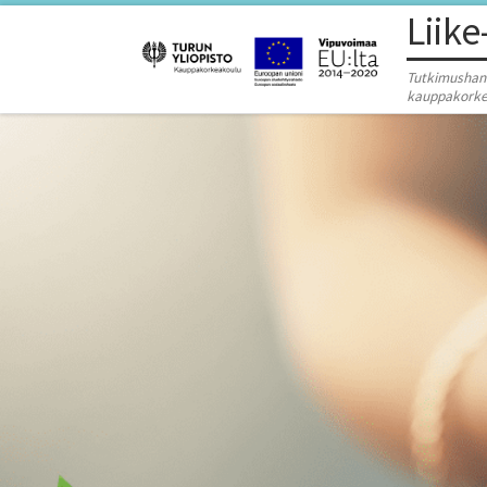
Liike
Skip to content
Tutkimushank
kauppakorke