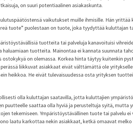
ratkaisuja, on suuri potentiaalinen asiakaskunta.
kulutuspäätöstensä vaikutukset muille ihmisille. Hän yrittä
hreä tuote” puolestaan on tuote, joka tyydyttää kuluttajan 
ristöystävällisiä tuotteita tai palveluja kanavoituisi vihrei
aa haluamiaan tuotteita. Mainontaa ei kannata suunnata tahoil
 ostokykyä on olemassa. Korkea hinta täytyy kuitenkin pyst
rässä liikkuvat asiakkaat eivät välttämättä ole yritykselle 
ein heikkoa. He eivät tulevaisuudessa osta yrityksen tuotteita
llisesti olla kuluttajan saatavilla, jotta kuluttajien ympäris
 puutteelle saattaa olla hyviä ja perusteltuja syitä, mutta y
jen tekemiseen. Ympäristöystävällinen tuote tai palvelu ei v
uono laatu karkottaa nekin asiakkaat, ketkä omaavat melko