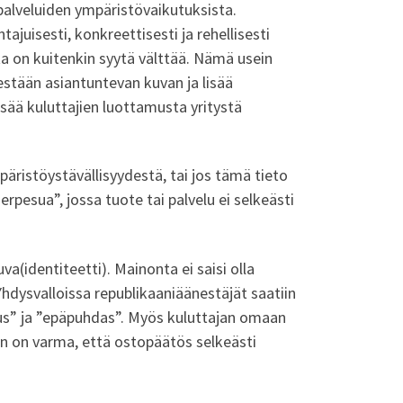
i palveluiden ympäristövaikutuksista.
ajuisesti, konkreettisesti ja rehellisesti
ta on kuitenkin syytä välttää. Nämä usein
estään asiantuntevan kuvan ja lisää
sää kuluttajien luottamusta yritystä
äristöystävällisyydestä, tai jos tämä tieto
erpesua”, jossa tuote tai palvelu ei selkeästi
(identiteetti). Mainonta ei saisi olla
Yhdysvalloissa republikaaniäänestäjät saatiin
us” ja ”epäpuhdas”. Myös kuluttajan omaan
 on varma, että ostopäätös selkeästi