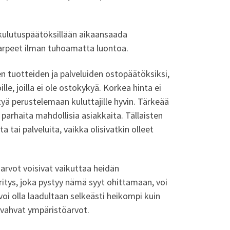
ä kulutuspäätöksillään aikaansaada
tarpeet ilman tuhoamatta luontoa.
den tuotteiden ja palveluiden ostopäätöksiksi,
le, joilla ei ole ostokykyä. Korkea hinta ei
yä perustelemaan kuluttajille hyvin. Tärkeää
parhaita mahdollisia asiakkaita. Tällaisten
 tai palveluita, vaikka olisivatkin olleet
töarvot voisivat vaikuttaa heidän
ritys, joka pystyy nämä syyt ohittamaan, voi
oi olla laadultaan selkeästi heikompi kuin
 vahvat ympäristöarvot.