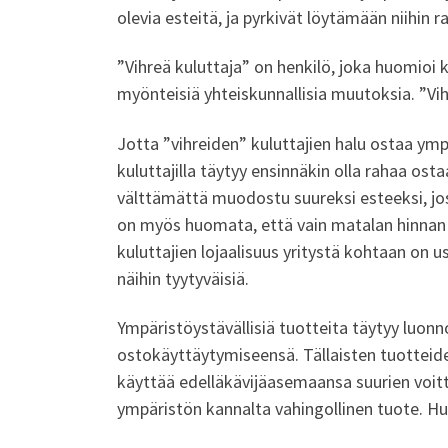
olevia esteitä, ja pyrkivät löytämään niihin 
”Vihreä kuluttaja” on henkilö, joka huomioi 
myönteisiä yhteiskunnallisia muutoksia. ”Vi
Jotta ”vihreiden” kuluttajien halu ostaa ympä
kuluttajilla täytyy ensinnäkin olla rahaa ost
välttämättä muodostu suureksi esteeksi, jos
on myös huomata, että vain matalan hinnan pe
kuluttajien lojaalisuus yritystä kohtaan on us
näihin tyytyväisiä.
Ympäristöystävällisiä tuotteita täytyy luonno
ostokäyttäytymiseensä. Tällaisten tuotteiden
käyttää edelläkävijäasemaansa suurien voitto
ympäristön kannalta vahingollinen tuote. H