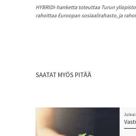
HYBRIDI-hanketta toteuttaa Turun yliopist
rahoittaa Euroopan sosiaalirahasto, ja ra
SAATAT MYÖS PITÄÄ
Julka
Vastu