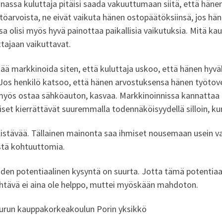
ssa kuluttaja pitäisi saada vakuuttumaan siitä, että hänen
stöarvoista, ne eivät vaikuta hänen ostopäätöksiinsä, jos hän
a olisi myös hyvä painottaa paikallisia vaikutuksia. Mitä 
ttajaan vaikuttavat.
tää markkinoida siten, että kuluttaja uskoo, että hänen hyvä
. Jos henkilö katsoo, että hänen arvostuksensa hänen työtov
 myös ostaa sähköauton, kasvaa. Markkinoinnissa kannattaa
set kierrättävät suuremmalla todennäköisyydellä silloin, ku
llistävää. Tällainen mainonta saa ihmiset nousemaan usein vas
lestä kohtuuttomia.
iden potentiaalinen kysyntä on suurta. Jotta tämä potentiaal
htävä ei aina ole helppo, muttei myöskään mahdoton.
, Turun kauppakorkeakoulun Porin yksikkö