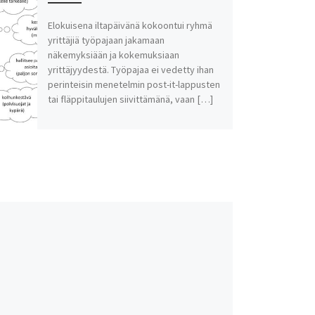
Elokuisena iltapäivänä kokoontui ryhmä
yrittäjiä työpajaan jakamaan
näkemyksiään ja kokemuksiaan
yrittäjyydestä. Työpajaa ei vedetty ihan
perinteisin menetelmin post-it-lappusten
tai fläppitaulujen siivittämänä, vaan […]