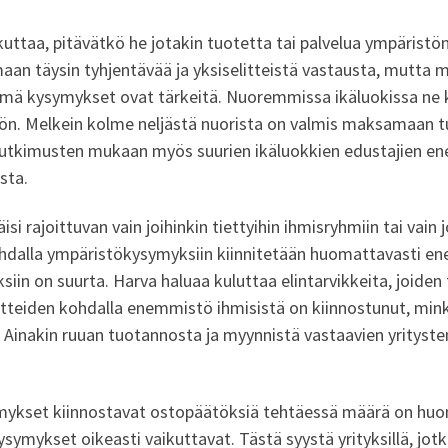
kuttaa, pitävätkö he jotakin tuotetta tai palvelua ympäristö
aan täysin tyhjentävää ja yksiselitteistä vastausta, mutta
nämä kysymykset ovat tärkeitä. Nuoremmissa ikäluokissa ne k
n. Melkein kolme neljästä nuorista on valmis maksamaan tu
in tutkimusten mukaan myös suurien ikäluokkien edustaji
sta.
i rajoittuvan vain joihinkin tiettyihin ihmisryhmiin tai vain j
kohdalla ympäristökysymyksiin kiinnitetään huomattavasti e
iin on suurta. Harva haluaa kuluttaa elintarvikkeita, joide
tuotteiden kohdalla enemmistö ihmisistä on kiinnostunut, min
 Ainakin ruuan tuotannosta ja myynnistä vastaavien yrityste
mykset kiinnostavat ostopäätöksiä tehtäessä määrä on huom
ymykset oikeasti vaikuttavat. Tästä syystä yrityksillä, jotk