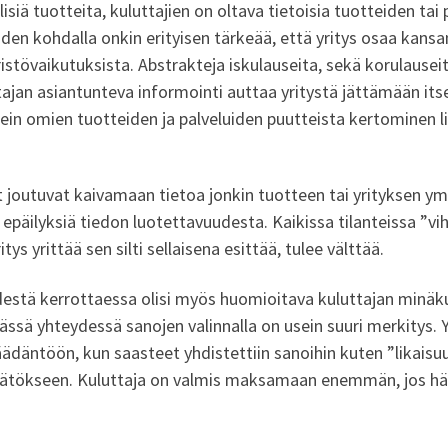
isiä tuotteita, kuluttajien on oltava tietoisia tuotteiden ta
den kohdalla onkin erityisen tärkeää, että yritys osaa kansant
stövaikutuksista. Abstrakteja iskulauseita, sekä korulausei
ttajan asiantunteva informointi auttaa yritystä jättämään its
ein omien tuotteiden ja palveluiden puutteista kertominen li
 joutuvat kaivamaan tietoa jonkin tuotteen tai yrityksen ymp
 epäilyksiä tiedon luotettavuudesta. Kaikissa tilanteissa ”vih
ys yrittää sen silti sellaisena esittää, tulee välttää.
estä kerrottaessa olisi myös huomioitava kuluttajan minäkuva
Tässä yhteydessä sanojen valinnalla on usein suuri merkitys. 
äntöön, kun saasteet yhdistettiin sanoihin kuten ”likaisu
ätökseen. Kuluttaja on valmis maksamaan enemmän, jos hän