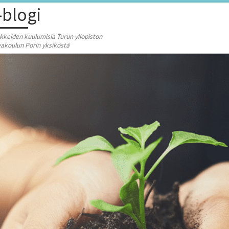
-blogi
keiden kuulumisia Turun yliopiston
akoulun Porin yksiköstä