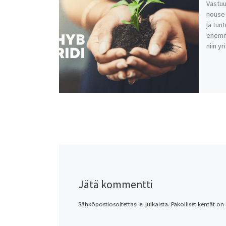
Vastuu
nouse 
ja tunt
enemmä
niin yr
Jätä kommentti
Sähköpostiosoitettasi ei julkaista.
Pakolliset kentät on