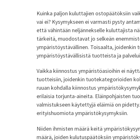
Kuinka paljon kuluttajien ostopäätöksiin vai
vai ei? Kysymykseen ei varmasti pysty antam
että vähintään neljännekselle kuluttajista 
tärkeitä, muodostavat jo selkeän enemmistö
ympäristöystävällinen. Toisaalta, joidenk
ympäristöystävällisistä tuotteista ja palvelui
Vaikka kiinnostus ympäristöasioihin ei näyttäis
tuotteisiin, joidenkin tuotekategorioiden 
ruuan kohdalla kiinnostus ympäristökysymyks
erilaisia torjunta-aineita. Eläinpohjaisten 
valmistukseen käytettyjä eläimiä on pidetty.
erityishuomiota ympäristökysymyksiin.
Niiden ihmisten määrä keitä ympäristökysy
määrä, joiden kulutuspäätöksiin ympäristökys