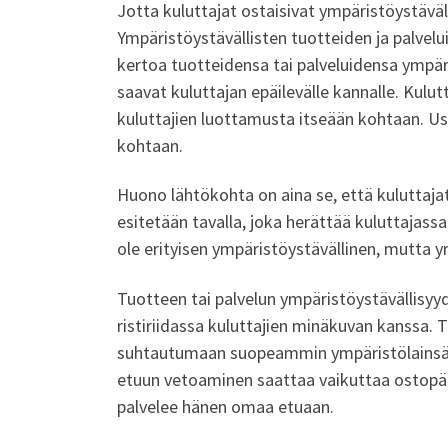
Jotta kuluttajat ostaisivat ympäristöystäväll
Ympäristöystävällisten tuotteiden ja palvelui
kertoa tuotteidensa tai palveluidensa ympäri
saavat kuluttajan epäilevälle kannalle. Kulu
kuluttajien luottamusta itseään kohtaan. Us
kohtaan.
Huono lähtökohta on aina se, että kuluttajat
esitetään tavalla, joka herättää kuluttajassa
ole erityisen ympäristöystävällinen, mutta yrit
Tuotteen tai palvelun ympäristöystävällisyyd
ristiriidassa kuluttajien minäkuvan kanssa. 
suhtautumaan suopeammin ympäristölainsääd
etuun vetoaminen saattaa vaikuttaa ostopä
palvelee hänen omaa etuaan.