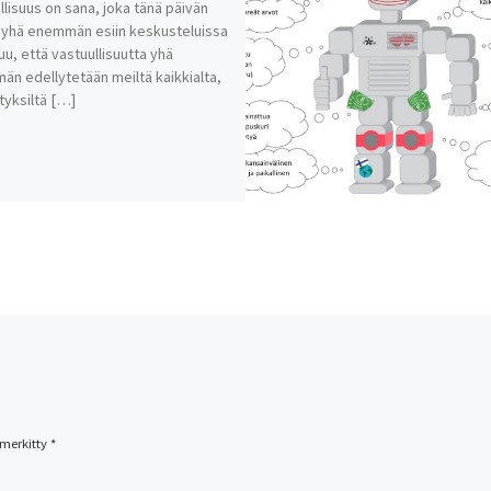
llisuus on sana, joka tänä päivän
yhä enemmän esiin keskusteluissa
uu, että vastuullisuutta yhä
n edellytetään meiltä kaikkialta,
ityksiltä […]
 merkitty
*