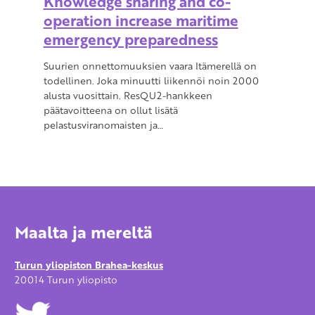
Knowledge sharing and co-
operation increase maritime
emergency preparedness
Suurien onnettomuuksien vaara Itämerellä on
todellinen. Joka minuutti liikennöi noin 2000
alusta vuosittain. ResQU2-hankkeen
päätavoitteena on ollut lisätä
pelastusviranomaisten ja…
Maalta ja mereltä
Turun yliopiston Brahea-keskus
20014 Turun yliopisto