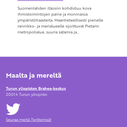
Suomenlahden itäosiin kohdistuu kova
ihmistoimintojen paine ja moninaisia
ympäristöhaasteita. Maantieteellisesti pienelle
rannikko- ja merialueelle sijoittuvat Pietarin
metropolialue, suuria satamia ja…
Maalta ja mereltä
Turun yliopiston Brahea-keskus
20014 Turun yliopisto
Seuraa meitä Twitterissä!