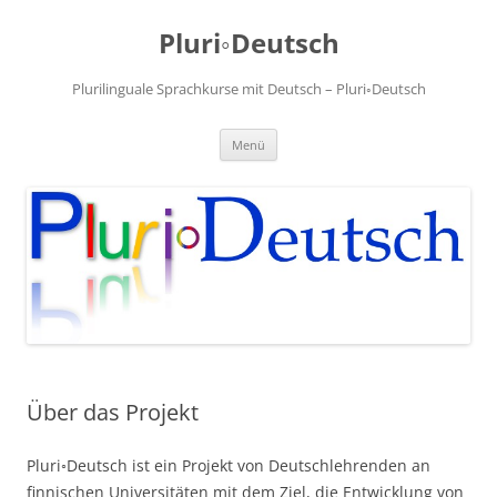
Zum
Inhalt
Pluri◦Deutsch
springen
Plurilinguale Sprachkurse mit Deutsch – Pluri◦Deutsch
Menü
Über das Projekt
Pluri◦Deutsch ist ein Projekt von Deutschlehrenden an
finnischen Universitäten mit dem Ziel, die Entwicklung von