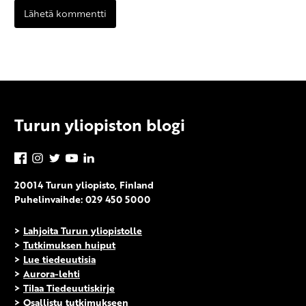
Turun yliopiston blogi
Facebook
Instagram
Twitter
YouTube
LinkedIn
20014 Turun yliopisto, Finland
Puhelinvaihde: 029 450 5000
>
Lahjoita Turun yliopistolle
>
Tutkimuksen huiput
>
Lue tiedeuutisia
>
Aurora-lehti
>
Tilaa Tiedeuutiskirje
>
Osallistu tutkimukseen