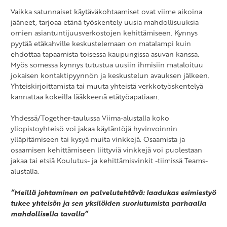
Vaikka satunnaiset käytäväkohtaamiset ovat viime aikoina
jääneet, tarjoaa etänä työskentely uusia mahdollisuuksia
omien asiantuntijuusverkostojen kehittämiseen. Kynnys
pyytää etäkahville keskustelemaan on matalampi kuin
ehdottaa tapaamista toisessa kaupungissa asuvan kanssa.
Myös somessa kynnys tutustua uusiin ihmisiin mataloituu
jokaisen kontaktipyynnön ja keskustelun avauksen jälkeen.
Yhteiskirjoittamista tai muuta yhteistä verkkotyöskentelyä
kannattaa kokeilla lääkkeenä etätyöapatiaan.
Yhdessä/Together-taulussa Viima-alustalla koko
yliopistoyhteisö voi jakaa käytäntöjä hyvinvoinnin
ylläpitämiseen tai kysyä muita vinkkejä. Osaamista ja
osaamisen kehittämiseen liittyviä vinkkejä voi puolestaan
jakaa tai etsiä Koulutus- ja kehittämisvinkit -tiimissä Teams-
alustalla.
“Meillä johtaminen on palvelutehtävä: laadukas esimiestyö
tukee yhteisön ja sen yksilöiden suoriutumista parhaalla
mahdollisella tavalla”