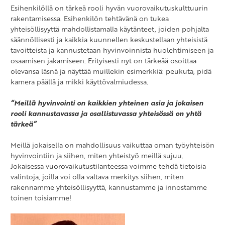
Esihenkilöllä on tärkeä rooli hyvän vuorovaikutuskulttuurin
rakentamisessa. Esihenkilön tehtävänä on tukea
yhteisöllisyyttä mahdollistamalla käytänteet, joiden pohjalta
säännöllisesti ja kaikkia kuunnellen keskustellaan yhteisistä
tavoitteista ja kannustetaan hyvinvoinnista huolehtimiseen ja
osaamisen jakamiseen. Erityisesti nyt on tärkeää osoittaa
olevansa läsnä ja näyttää muillekin esimerkkiä: peukuta, pidä
kamera päällä ja mikki käyttövalmiudessa.
“Meillä hyvinvointi on kaikkien yhteinen asia ja jokaisen
rooli kannustavassa ja osallistuvassa yhteisössä on yhtä
tärkeä”
Meillä jokaisella on mahdollisuus vaikuttaa oman työyhteisön
hyvinvointiin ja siihen, miten yhteistyö meillä sujuu.
Jokaisessa vuorovaikutustilanteessa voimme tehdä tietoisia
valintoja, joilla voi olla valtava merkitys siihen, miten
rakennamme yhteisöllisyyttä, kannustamme ja innostamme
toinen toisiamme!