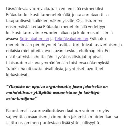
Läsnäolevaa vuorovaikutusta voi edistää esimerkiksi
Erätauko-keskustelumenetelmällä, jossa annetaan tilaa
tasapuolisesti kaikkien näkemyksille. Osallistuimme
ensimmäistä kertaa Erätauko-menetelmällä vedettyyn
keskusteluun viime vuoden aikana ja kokemus oli silmiä
avaava.
Sote-akatemian
ja
Tekoälyakatemian
Erätauko-
menetelmään perehtyneet fasilitaattorit loivat tasavertaisen ja
erilaisia mielipiteitä arvostavan keskusteluilmapiirin. Eri
näkökulmista aihetta lähestyvät osallistujat oppivat
tilaisuuden aikana ymmärtämään toistensa näkemyksiä.
Tuloksena oli uusia oivalluksia, ja yhteiset tavoitteet
kirkastuivat.
“Yliopisto on oppiva organisaatio, jossa jokaisella on
mahdollisuus ylläpitää osaamistaan ja kehittyä
asiantuntijana”
Panostamalla vuorovaikutuksen laatuun voimme myös
sujuvoittaa osaamisen ja ideoiden jakamista muiden kanssa.
Jaettu osaaminen puolestaan lisää yhteisöllisyyttä.