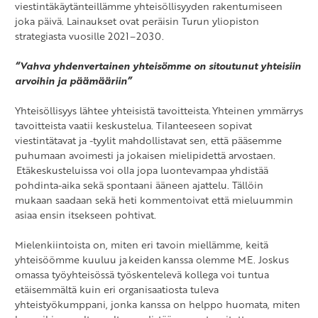
viestintäkäytänteillämme yhteisöllisyyden rakentumiseen
joka päivä. Lainaukset ovat peräisin Turun yliopiston
strategiasta vuosille 2021–2030.
“Vahva yhdenvertainen yhteisömme on sitoutunut yhteisiin
arvoihin ja päämääriin”
Yhteisöllisyys lähtee yhteisistä tavoitteista. Yhteinen ymmärrys
tavoitteista vaatii keskustelua. Tilanteeseen sopivat
viestintätavat ja -tyylit mahdollistavat sen, että pääsemme
puhumaan avoimesti ja jokaisen mielipidettä arvostaen.
Etäkeskusteluissa voi olla jopa luontevampaa yhdistää
pohdinta-aika sekä spontaani ääneen ajattelu. Tällöin
mukaan saadaan sekä heti kommentoivat että mieluummin
asiaa ensin itsekseen pohtivat.
Mielenkiintoista on, miten eri tavoin miellämme, keitä
yhteisöömme kuuluu ja keiden kanssa olemme ME. Joskus
omassa työyhteisössä työskentelevä kollega voi tuntua
etäisemmältä kuin eri organisaatiosta tuleva
yhteistyökumppani, jonka kanssa on helppo huomata, miten