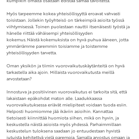
kumpikin omalta osaltaan edistää samaa tavoitetta.
Myös tarpeemme kokea yhteisöllisyyttä eroavat vahvasti
toisistaan. Jollekin työyhteisö on tärkeimpiä asioita työssä
viihtymisessä. Toinen puolestaan nauttii itsenäisesti työstä ja
hänelle riittää vähäisempi yhteisöllisyyden
kokemus. Näistä kokemuksista on hyvä puhua ääneen, jotta
ymmärrämme paremmin toisiamme ja toistemme
yhteisöllisyyden tarvetta.
Oman yksikön ja tiimin vuorovaikutuskäytänteitä on hyvä
tarkastella aika ajoin. Millaista vuorovaikutusta meillä
arvostetaan?
Innostuva ja positiivinen vuorovaikutus ei tarkoita sitä, että
lakaistaan epäkohdat maton alle. Laadukkaassa
vuorovaikutuksessa eriävät mielipiteet voidaan tuoda esiin.
Helposti huomiomme jää ikäviin asioihin. Kannattaa
tietoisesti kiinnittää huomiota siihen, mikä on hyvin, ja
keskustella näistä asioista myös yhdessä. Parhaimmillaan
keskustelun tuloksena saadaan jo entuudestaan hyvistä
jutuista kehitettyä vielä parempia. Samalla arvostus omaan ja