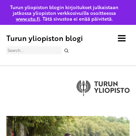
Turun yliopiston blogin kirjoitukset julkaistaan
jatkossa yliopiston verkkosivuilla osoitteessa
www.utu.fi
. Tätä sivustoa ei enää päivitetä.
Turun yliopiston blogi
MENU
Search