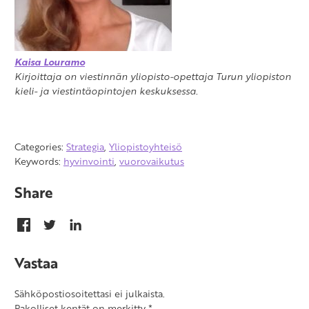
Kaisa Louramo
Kirjoittaja on viestinnän yliopisto-opettaja Turun yliopiston
kieli- ja viestintäopintojen keskuksessa.
Categories:
Strategia
,
Yliopistoyhteisö
Keywords:
hyvinvointi
,
vuorovaikutus
Share
Vastaa
Sähköpostiosoitettasi ei julkaista.
Pakolliset kentät on merkitty
*