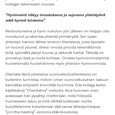
kollegan tekemiseen nousee.
“
Hyvinvointi näkyy innostuksena ja sujuvana yhteistyönä
sekä hyvinä tuloksina”
Rentoutuneena ja hyvin nukutun yön jälkeen on helppo olla
innostunut ja rakentaa yhteistä ymmärrystä. Sen sijaan
yhteistyö harvoin lähtee lentoon tilanteessa, jossa taustalla
on huonot yöunet, stressi vinosta pinosta tekemättömiä
töitä, syömättä jäänyt lounas ja särkevät hartiat. Tärkeää on
ymmärrys itseä ja muita kohtaan. Omasta hyvinvoinnistamme
huolehtimalla huolehdimme myös yhteisön hyvinvoinnista.
Olemalla läsnä jokaisessa vuorovaikutustilanteessa voi
kuitenkin tunnistaa, milloin oman vuorovaikutuksen laatuun
kannattaa erityisesti kiinnittää huomiota. Eräs kollega kertoi
käyttävänsä “Ovenkahva”-metodia. Aina huoneen oven
avatessaan hän pysähtyi miettimään, millä fiiliksellä
huoneeseen astuu ja mitä välittää tullessaan muille.
Suosittelemme kokeilemaan tätä samaa lähestymistapaa
“join the meeting”-versiona etäkokouksissa.