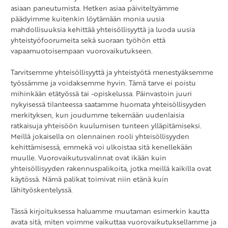
asiaan paneutumista. Hetken asiaa päiviteltyämme
päädyimme kuitenkin löytämään monia uusia
mahdollisuuksia kehittää yhteisöllisyyttä ja luoda uusia
yhteistyöfoorumeita sekä suoraan työhön että
vapaamuotoisempaan vuorovaikutukseen.
Tarvitsemme yhteisöllisyyttä ja yhteistyötä menestyäksemme
työssämme ja voidaksemme hyvin. Tämä tarve ei poistu
mihinkään etätyössä tai -opiskelussa. Päinvastoin juuri
nykyisessä tilanteessa saatamme huomata yhteisöllisyyden
merkityksen, kun joudumme tekemään uudenlaisia
ratkaisuja yhteisöön kuulumisen tunteen ylläpitämiseksi.
Meillä jokaisella on olennainen rooli yhteisöllisyyden
kehittämisessä, emmekä voi ulkoistaa sitä kenellekään
muulle. Vuorovaikutusvalinnat ovat ikään kuin
yhteisöllisyyden rakennuspalikoita, jotka meillä kaikilla ovat
käytössä. Nämä palikat toimivat niin etänä kuin
lähityöskentelyssä.
Tässä kirjoituksessa haluamme muutaman esimerkin kautta
avata sitä, miten voimme vaikuttaa vuorovaikutuksellamme ja