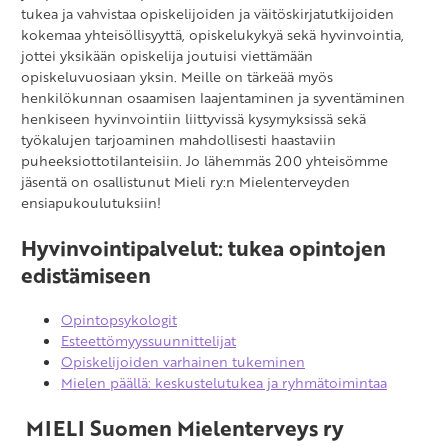
tukea ja vahvistaa opiskelijoiden ja väitöskirjatutkijoiden
kokemaa yhteisöllisyyttä, opiskelukykyä sekä hyvinvointia,
jottei yksikään opiskelija joutuisi viettämään
opiskeluvuosiaan yksin. Meille on tärkeää myös
henkilökunnan osaamisen laajentaminen ja syventäminen
henkiseen hyvinvointiin liittyvissä kysymyksissä sekä
työkalujen tarjoaminen mahdollisesti haastaviin
puheeksiottotilanteisiin. Jo lähemmäs 200 yhteisömme
jäsentä on osallistunut Mieli ry:n Mielenterveyden
ensiapukoulutuksiin!
Hyvinvointipalvelut: tukea opintojen
edistämiseen
Opintopsykologit
Esteettömyyssuunnittelijat
Opiskelijoiden varhainen tukeminen
Mielen päällä: keskustelutukea ja ryhmätoimintaa
MIELI Suomen Mielenterveys ry