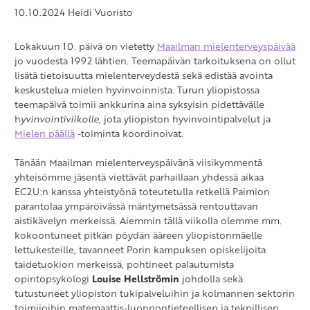
10.10.2024
Heidi Vuoristo
Lokakuun 10. päivä on vietetty
Maailman mielenterveyspäivää
jo vuodesta 1992 lähtien. Teemapäivän tarkoituksena on ollut
lisätä tietoisuutta mielenterveydestä sekä edistää avointa
keskustelua mielen hyvinvoinnista. Turun yliopistossa
teemapäivä toimii ankkurina aina syksyisin pidettävälle
h
yvinvointiviikolle
, jota yliopiston hyvinvointipalvelut ja
Mielen päällä
-toiminta koordinoivat.
Tänään Maailman mielenterveyspäivänä viisikymmentä
yhteisömme jäsentä viettävät parhaillaan yhdessä aikaa
EC2U:n kanssa yhteistyönä toteutetulla retkellä Paimion
parantolaa ympäröivässä mäntymetsässä rentouttavan
aistikävelyn merkeissä. Aiemmin tällä viikolla olemme mm.
kokoontuneet pitkän pöydän ääreen yliopistonmäelle
lettukesteille, tavanneet Porin kampuksen opiskelijoita
taidetuokion merkeissä, pohtineet palautumista
opintopsykologi
Louise Hellströmin
johdolla sekä
tutustuneet yliopiston tukipalveluihin ja kolmannen sektorin
toimijoihin matemaattis-luonnontieteellisen ja teknillisen