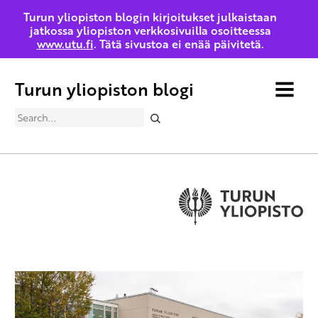
Turun yliopiston blogin kirjoitukset julkaistaan
jatkossa yliopiston verkkosivuilla osoitteessa
www.utu.fi
. Tätä sivustoa ei enää päivitetä.
Turun yliopiston blogi
MENU
Search