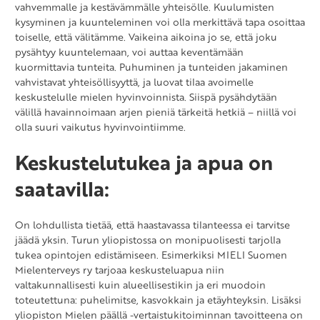
vahvemmalle ja kestävämmälle yhteisölle. Kuulumisten
kysyminen ja kuunteleminen voi olla merkittävä tapa osoittaa
toiselle, että välitämme. Vaikeina aikoina jo se, että joku
pysähtyy kuuntelemaan, voi auttaa keventämään
kuormittavia tunteita. Puhuminen ja tunteiden jakaminen
vahvistavat yhteisöllisyyttä, ja luovat tilaa avoimelle
keskustelulle mielen hyvinvoinnista. Siispä pysähdytään
välillä havainnoimaan arjen pieniä tärkeitä hetkiä – niillä voi
olla suuri vaikutus hyvinvointiimme.
Keskustelutukea ja apua on
saatavilla:
On lohdullista tietää, että haastavassa tilanteessa ei tarvitse
jäädä yksin. Turun yliopistossa on monipuolisesti tarjolla
tukea opintojen edistämiseen. Esimerkiksi MIELI Suomen
Mielenterveys ry tarjoaa keskusteluapua niin
valtakunnallisesti kuin alueellisestikin ja eri muodoin
toteutettuna: puhelimitse, kasvokkain ja etäyhteyksin. Lisäksi
yliopiston Mielen päällä -vertaistukitoiminnan tavoitteena on