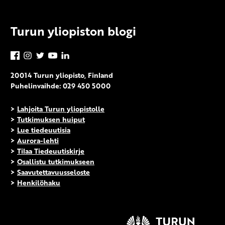
Turun yliopiston blogi
Facebook
Instagram
Twitter
YouTube
LinkedIn
20014 Turun yliopisto, Finland
Puhelinvaihde: 029 450 5000
>
Lahjoita Turun yliopistolle
>
Tutkimuksen huiput
>
Lue tiedeuutisia
>
Aurora-lehti
>
Tilaa Tiedeuutiskirje
>
Osallistu tutkimukseen
>
Saavutettavuusseloste
>
Henkilöhaku