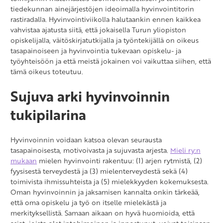
tiedekunnan ainejärjestöjen ideoimalla hyvinvointitorin
rastiradalla. Hyvinvointiviikolla halutaankin ennen kaikkea
vahvistaa ajatusta siitä, että jokaisella Turun yliopiston
opiskelijalla, väitöskirjatutkijalla ja työntekijällä on oikeus
tasapainoiseen ja hyvinvointia tukevaan opiskelu- ja
työyhteisöön ja että meistä jokainen voi vaikuttaa siihen, että
tämä oikeus toteutuu.
Sujuva arki hyvinvoinnin
tukipilarina
Hyvinvoinnin voidaan katsoa olevan seurausta
tasapainoisesta, motivoivasta ja sujuvasta arjesta.
Mieli ry:n
mukaan
mielen hyvinvointi rakentuu: (1) arjen rytmistä, (2)
fyysisestä terveydestä ja (3) mielenterveydestä sekä (4)
toimivista ihmissuhteista ja (5) mielekkyyden kokemuksesta.
Oman hyvinvoinnin ja jaksamisen kannalta onkin tärkeää,
että oma opiskelu ja työ on itselle mielekästä ja
merkityksellistä. Samaan aikaan on hyvä huomioida, että