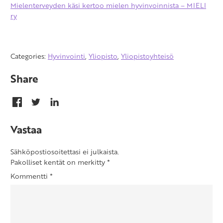
Mielenterveyden käsi kertoo mielen hyvinvoinnista – MIELI
ry
Categories:
Hyvinvointi
,
Yliopisto
,
Yliopistoyhteisö
Share
Vastaa
Sähköpostiosoitettasi ei julkaista.
Pakolliset kentät on merkitty
*
Kommentti
*