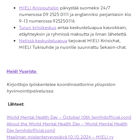
MIELI Kriisipuhelin
päivystää suomeksi 24/7
numerossa 09 2525 0111 ja englanniksi perjantaisin klo
9-13 numerossa 925250116
Turun kriisikeskus
antaa keskusteluapua kasvokkain,
etäyhteyksin ja ryhmissä maksutta ja ilman lähetettä.
Netissä keskusteluapua
tarjoavat MIELI Kriisichat,
MIELI Tukisuhde ja nuorille suunnattu Sekasin-chat.
Heidi Vuoristo
Kirjoittaja työskentelee koordinaattorina yliopiston
hyvinvointipalveluissa.
Lähteet:
World Mental Health Day – October 10th (wmhdofficial.com)
About the World Mental Health Day – World Mental Health
Day (wmhdofficial.com)
Maailman mielenterveyspäivä 10.10.2024 – MIELI ry