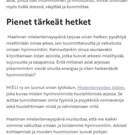
asiat, joista olet intohimoinen ja innostunut, voivat toisinaan
myös lisätä stressiä, väsyttää ja kuormittaa.
Pienet tärkeät hetket
Maailman mielenterveyspäivä tarjoaa oivan hetken pysähtyä
miettimään omaa arkea, sen kuormittavuutta ja vaikutusta
omaan hyvinvointiin. Kannustankin sinua seuraavaksi
kirjoittamaan listan asioista, jotka tuovat arkeesi mielihyvää,
sujuvuutta ja tasapainoa. Entä millaiset asiat arjessasi
pikemminkin vievät sinulta energiaa ja siten heikentävät
hyvinvointiasi?
MIELI ry on luonut oivan työkalun,
Mielenterveyden käden
,
joka kuvaa mielen hyvinvoinnista huolehtimista arjessa. Se
auttaa tunnistamaan omia fyysisiä ja psyykkisiä voimavaroja
sekä huolehtimaan niistä ja vahvistamaan niitä.
Maailman mielenterveyspäivä muistuttaa, että me kaikki
voimme vaikuttaa omaan ja toistemme hyvinvointiin. Arkiset
kohtaamiset ja muiden huomioinen luovat pohjan