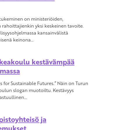
 tukeminen on ministeriöiden,
 rahoittajienkin yksi keskeinen tavoite.
lisyysohjelmassa kansainvälistä
eisenä keinona…
keakoulu kestävämpää
amassa
 for Sustainable Futures.” Näin on Turun
ulun slogan muotoiltu. Kestävyys
vastuullinen…
pistoyhteisö ja
kemukset