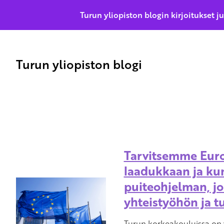
Turun yliopiston blogin kirjoitukset j
Turun yliopiston blogi
Tarvitsemme Euro
laadukkaan ja ku
puiteohjelman, jo
yhteistyöhön ja t
Turun korkeakouluissa on v