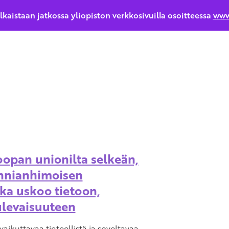
ulkaistaan jatkossa yliopiston verkkosivuilla osoitteessa
www
opan unionilta selkeän,
nnianhimoisen
ka uskoo tietoon,
ulevaisuuteen
aikuttavaa tieteellistä ja soveltavaa