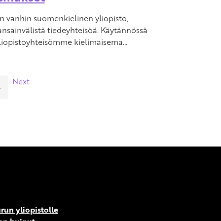
 vanhin suomenkielinen yliopisto,
nsainvälistä tiedeyhteisöä. Käytännössä
 yliopistoyhteisömme kielimaisema…
Next
5
run yliopistolle