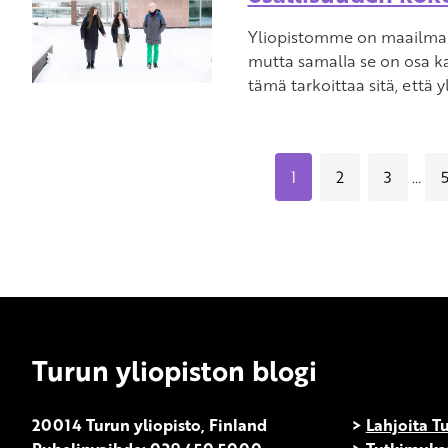
Yliopistomme on maailman
mutta samalla se on osa ka
tämä tarkoittaa sitä, että
1
2
3
…
Turun yliopiston blogi
20014 Turun yliopisto, Finland
>
Lahjoita Tu