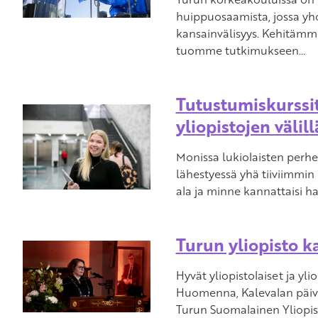
huippuosaamista, jossa yhd
kansainvälisyys. Kehitämm
tuomme tutkimukseen…
Tutustumiskurssit
yliopistojen välill
Monissa lukiolaisten perh
lähestyessä yhä tiiviimmin 
ala ja minne kannattaisi h
Turun yliopisto k
Hyvät yliopistolaiset ja yli
Huomenna, Kalevalan päivä
Turun Suomalainen Yliopis