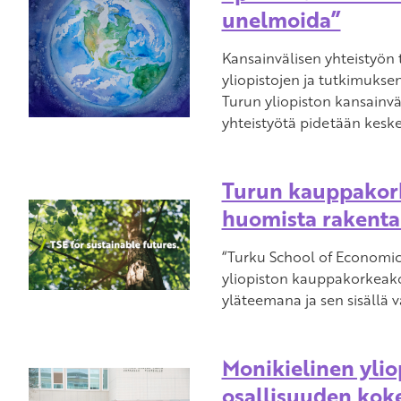
unelmoida”
Kansainvälisen yhteistyön
yliopistojen ja tutkimuksen
Turun yliopiston kansainvä
yhteistyötä pidetään kesk
Turun kauppakor
huomista rakent
“Turku School of Economics
yliopiston kauppakorkeako
yläteemana ja sen sisällä 
Monikielinen ylio
osallisuuden ko