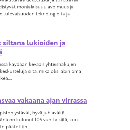
istyvät monialaisuus, avoimuus ja
e tulevaisuuden teknologioita ja
 siltana lukioiden ja
ä
eissä käydään kevään yhteishakujen
keskusteluja siitä, mikä olisi abin oma
akea….
asvaa vakaana ajan virrassa
opiston ystävät, hyvä juhlaväki!
nä on kulunut 105 vuotta siitä, kun
to päätettiin…