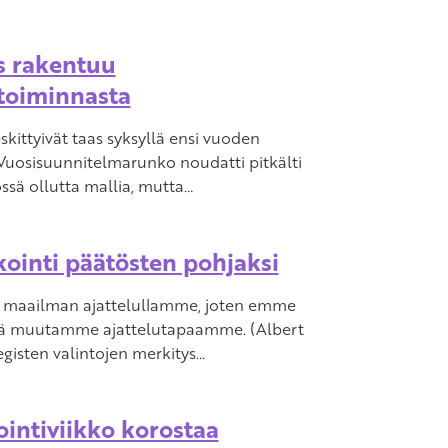
s rakentuu
 toiminnasta
skittyivät taas syksyllä ensi vuoden
Vuosisuunnitelmarunko noudatti pitkälti
ssä ollutta mallia, mutta…
ointi päätösten pohjaksi
 maailman ajattelullamme, joten emme
ttä muutamme ajattelutapaamme. (Albert
tegisten valintojen merkitys…
ointiviikko korostaa