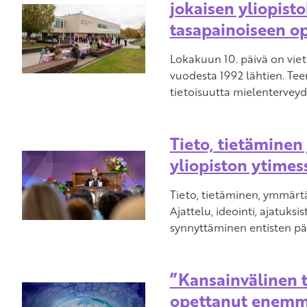
jokaisen yliopisto
tasapainoiseen op
Lokakuun 10. päivä on vie
vuodesta 1992 lähtien. Tee
tietoisuutta mielenterveyd
Tieto, tietämine
yliopiston ytimes
Tieto, tietäminen, ymmärt
Ajattelu, ideointi, ajatuksis
synnyttäminen entisten pä
”Kansainvälinen 
opettanut enemm