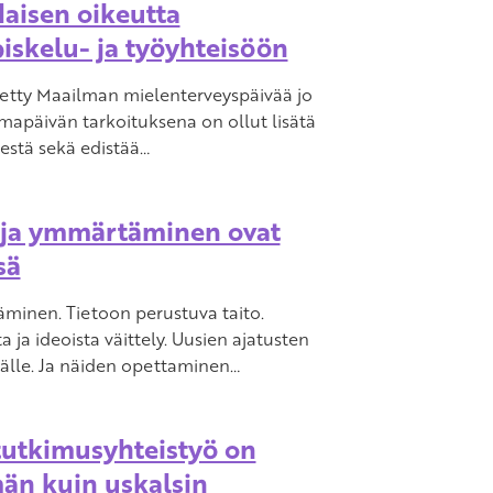
laisen oikeutta
iskelu- ja työyhteisöön
tetty Maailman mielenterveyspäivää jo
mapäivän tarkoituksena on ollut lisätä
estä sekä edistää…
n ja ymmärtäminen ovat
sä
äminen. Tietoon perustuva taito.
ta ja ideoista väittely. Uusien ajatusten
älle. Ja näiden opettaminen…
tutkimusyhteistyö on
än kuin uskalsin