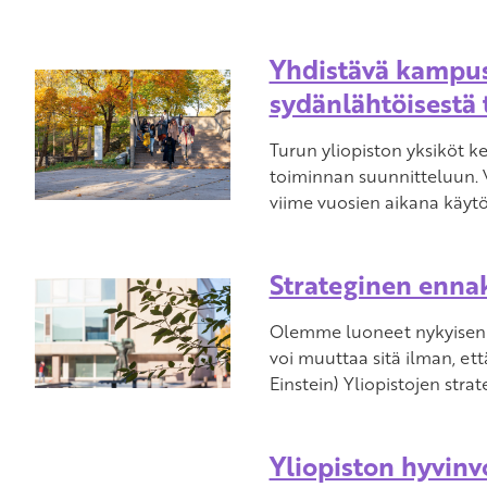
Yhdistävä kampu
sydänlähtöisestä
Turun yliopiston yksiköt ke
toiminnan suunnitteluun. 
viime vuosien aikana käytö
Strateginen ennak
Olemme luoneet nykyisen
voi muuttaa sitä ilman, e
Einstein) Yliopistojen stra
Yliopiston hyvinv