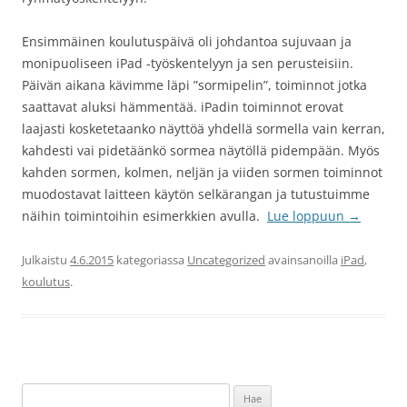
Ensimmäinen koulutuspäivä oli johdantoa sujuvaan ja
monipuoliseen iPad -työskentelyyn ja sen perusteisiin.
Päivän aikana kävimme läpi ”sormipelin”, toiminnot jotka
saattavat aluksi hämmentää. iPadin toiminnot erovat
laajasti kosketetaanko näyttöä yhdellä sormella vain kerran,
kahdesti vai pidetäänkö sormea näytöllä pidempään. Myös
kahden sormen, kolmen, neljän ja viiden sormen toiminnot
muodostavat laitteen käytön selkärangan ja tutustuimme
näihin toimintoihin esimerkkien avulla.
Lue loppuun
→
Julkaistu
4.6.2015
kategoriassa
Uncategorized
avainsanoilla
iPad
,
koulutus
.
Haku: