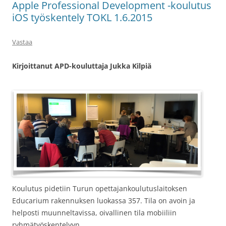
Apple Professional Development -koulutus
iOS työskentely TOKL 1.6.2015
Vastaa
Kirjoittanut APD-kouluttaja Jukka Kilpiä
Koulutus pidetiin Turun opettajankoulutuslaitoksen
Educarium rakennuksen luokassa 357. Tila on avoin ja
helposti muunneltavissa, oivallinen tila mobiiliin
ryhmätyöskentelyyn.