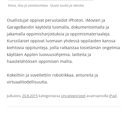
Intoa, iloa ja onnistumista. Uusia tuulia ja ideoita.
Osallistujat oppivat perustaidot iPhoton, iMovien ja
GarageBandin käytöstä luomalla, dokumentoimalla ja
jakamalla oppimisharjoituksia ja oppimismateriaaleja.
Kurssilaiset oppivat luomaan yhdessä oppilaiden kanssa
kiehtovia oppitunteja, joilla ratkaistaa tosielämän ongelmia
käyttäen Applen luovuusohjemia, laitteita ja
haastelähtöisen oppimisen mallia.
Kokeiltiin ja sovellettiin robotiikkaa, antureita ja
virtuaalitodellisuutta.
Julkaistu
20.8.2015
kategoriassa
Uncategorized
avainsanoilla
iPad
.