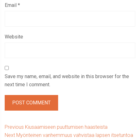
Email
*
Website
Save my name, email, and website in this browser for the
next time I comment.
Post
Previous
Previous
Kiusaamiseen puuttumisen haasteista
Next
post:
Next
Myönteinen vanhemmuus vahvistaa lapsen itsetuntoa
navigation