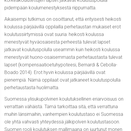
korkeakoulutettujen lapset jatkavat koulutuspolulla
pidempään koulumenestyksestä riippumatta.
Aikaisempi tutkimus on osoittanut, että erityisesti heikosti
koulussa pärjäävillä oppilailla perhetaustan mukaiset erot
koulutussiirtymissä ovat suuria: heikosti koulussa
menestyvät hyväosaisesta perheestä tulevat lapset
jatkavat koulutuspolulla useammin kuin heikosti koulussa
menestyvät huono-osaisemmasta perhetaustasta tulevat
lapset (kompensaatioetuhypoteesi, Bernardi & Cebolla-
Boado 2014). Erot hyvin koulussa pärjäävillä ovat
pienempiä. Nämä oppilaat ovat jatkaneet koulutuspolulla
perhetaustasta huolimatta.
Suomessa ylisukupolvinen koulutuksellinen eriarvoisuus on
verrattain vähäistä. Tämä tarkoittaa sitä, että verrattuna
muihin länsimaihin, vanhempien koulutustaso ei Suomessa
ole yhtä vahvasti yhteydessä jälkipolven koulutustasoon.
Suomen rooli koulutuksen mallimaana on juurtunut monen