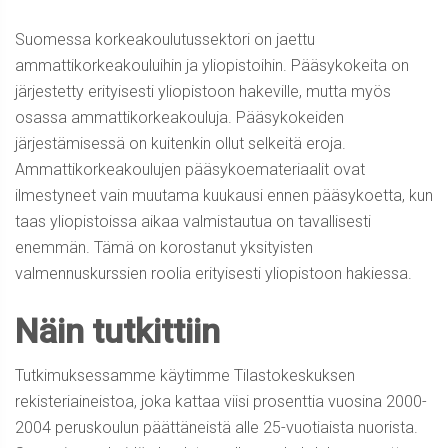
Suomessa korkeakoulutussektori on jaettu
ammattikorkeakouluihin ja yliopistoihin. Pääsykokeita on
järjestetty erityisesti yliopistoon hakeville, mutta myös
osassa ammattikorkeakouluja. Pääsykokeiden
järjestämisessä on kuitenkin ollut selkeitä eroja.
Ammattikorkeakoulujen pääsykoemateriaalit ovat
ilmestyneet vain muutama kuukausi ennen pääsykoetta, kun
taas yliopistoissa aikaa valmistautua on tavallisesti
enemmän. Tämä on korostanut yksityisten
valmennuskurssien roolia erityisesti yliopistoon hakiessa.
Näin tutkittiin
Tutkimuksessamme käytimme Tilastokeskuksen
rekisteriaineistoa, joka kattaa viisi prosenttia vuosina 2000-
2004 peruskoulun päättäneistä alle 25-vuotiaista nuorista.