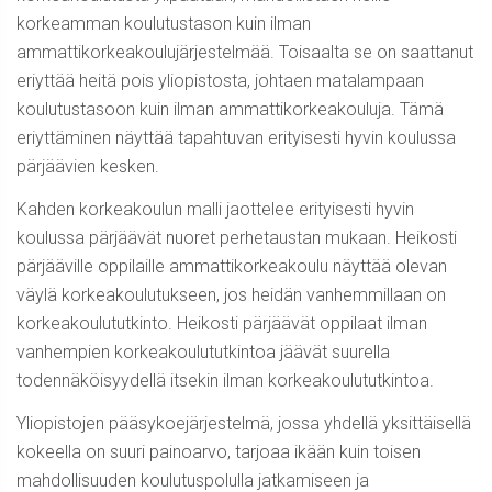
korkeamman koulutustason kuin ilman
ammattikorkeakoulujärjestelmää. Toisaalta se on saattanut
eriyttää heitä pois yliopistosta, johtaen matalampaan
koulutustasoon kuin ilman ammattikorkeakouluja. Tämä
eriyttäminen näyttää tapahtuvan erityisesti hyvin koulussa
pärjäävien kesken.
Kahden korkeakoulun malli jaottelee erityisesti hyvin
koulussa pärjäävät nuoret perhetaustan mukaan. Heikosti
pärjääville oppilaille ammattikorkeakoulu näyttää olevan
väylä korkeakoulutukseen, jos heidän vanhemmillaan on
korkeakoulututkinto. Heikosti pärjäävät oppilaat ilman
vanhempien korkeakoulututkintoa jäävät suurella
todennäköisyydellä itsekin ilman korkeakoulututkintoa.
Yliopistojen pääsykoejärjestelmä, jossa yhdellä yksittäisellä
kokeella on suuri painoarvo, tarjoaa ikään kuin toisen
mahdollisuuden koulutuspolulla jatkamiseen ja