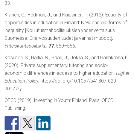
33.
Kivinen, O., Hedman, J., and Kaipainen, P. (2012). Equality of
opportunities in education in Finland: New and old forms of
inequality [Koulutusmahdollisuuksien yhdenvertaisuus
Suomessa. Eriarvoisuuden uudet ja vanhat muodot],
Yhteiskuntapolitiikka
,
77
, 559–566.
Kosunen, S., Haltia, N., Saari, J., Jokila, S., and Halmkrona, E.
(2020). Private supplementary tutoring and socio-
economic differences in access to higher education.
Higher
Education Policy
, https://doi.org/10.1057/s41307-020-
00177-y.
OECD (2019). Investing in Youth: Finland. Paris: OECD
Publishing.