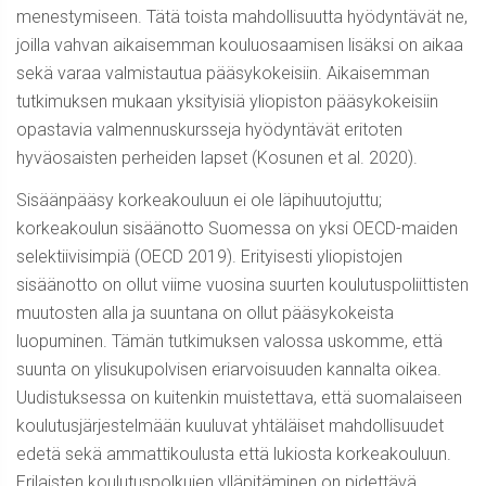
menestymiseen. Tätä toista mahdollisuutta hyödyntävät ne,
joilla vahvan aikaisemman kouluosaamisen lisäksi on aikaa
sekä varaa valmistautua pääsykokeisiin. Aikaisemman
tutkimuksen mukaan yksityisiä yliopiston pääsykokeisiin
opastavia valmennuskursseja hyödyntävät eritoten
hyväosaisten perheiden lapset (Kosunen et al. 2020).
Sisäänpääsy korkeakouluun ei ole läpihuutojuttu;
korkeakoulun sisäänotto Suomessa on yksi OECD-maiden
selektiivisimpiä (OECD 2019). Erityisesti yliopistojen
sisäänotto on ollut viime vuosina suurten koulutuspoliittisten
muutosten alla ja suuntana on ollut pääsykokeista
luopuminen. Tämän tutkimuksen valossa uskomme, että
suunta on ylisukupolvisen eriarvoisuuden kannalta oikea.
Uudistuksessa on kuitenkin muistettava, että suomalaiseen
koulutusjärjestelmään kuuluvat yhtäläiset mahdollisuudet
edetä sekä ammattikoulusta että lukiosta korkeakouluun.
Erilaisten koulutuspolkujen ylläpitäminen on pidettävä