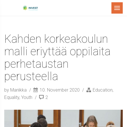
Menu
Kahden korkeakoulun
malli eriyttää oppilaita
perhetaustan
perusteella
by Mariikka
10. November 2020
Education
,
Equality
,
Youth
2