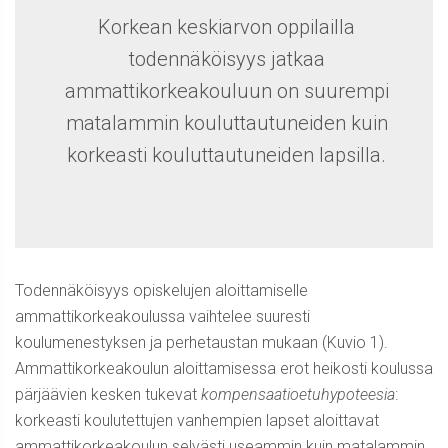
Korkean keskiarvon oppilailla
todennäköisyys jatkaa
ammattikorkeakouluun on suurempi
matalammin kouluttautuneiden kuin
korkeasti kouluttautuneiden lapsilla.
Todennäköisyys opiskelujen aloittamiselle
ammattikorkeakoulussa vaihtelee suuresti
koulumenestyksen ja perhetaustan mukaan (Kuvio 1).
Ammattikorkeakoulun aloittamisessa erot heikosti koulussa
pärjäävien kesken tukevat
kompensaatioetuhypoteesia
:
korkeasti koulutettujen vanhempien lapset aloittavat
ammattikorkeakoulun selvästi useammin kuin matalammin