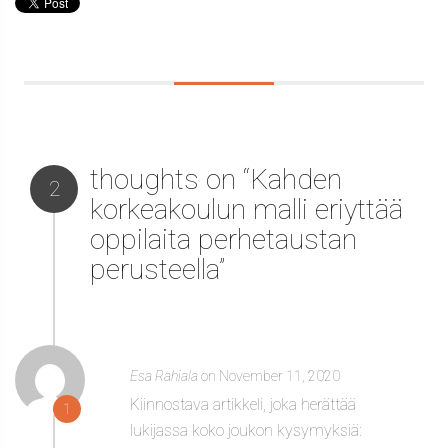
thoughts on “Kahden
2
korkeakoulun malli eriyttää
oppilaita perhetaustan
perusteella”
Esa Rahiala
on November 11, 2020
Kiinnostava artikkeli, joka herättää
1
lukijassa koko joukon kysymyksiä: