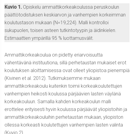
Kuvio 1.
Opiskelu ammattikorkeakoulussa peruskoulun
päättötodistuksen keskiarvon ja vanhempien korkeimman
koulutustason mukaan (N=19,224). Malli kontrolloi
sukupuolen, toisen asteen tutkintotyypin ja äidinkielen.
Estimaattien ympärillä 95 % luottamusvälit.
Ammattikorkeakoulua on pidetty eriarvoisuutta
vähentävänä instituutiona, sillä perhetaustan mukaiset erot
koulutuksen aloittamisessa ovat olleet yliopistoa pienempiä
(Kivinen et al. 2012). Tutkimuksemme mukaan
ammattikorkeakoulu kuitenkin toimii korkeakoulutettujen
vanhempien heikosti koulussa pärjäävien lasten väylänä
korkeakouluun. Samalla kahden korkeakoulun malli
erottelee erityisesti hyvin koulussa pärjäävät yliopistoihin ja
ammattikorkeakouluihin perhetaustan mukaan, yliopiston
ollessa korkeasti koulutettujen vanhempien lasten valinta
(Kuvio 2).