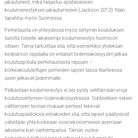
jakautuneet, mikä heijastuu epätasaiseen
koulumenestyksen jakautumiseen (Jackson 2013). Näin
tapahtuu myös Suomessa.
Perhetausta on yhteydessä myös siirtymiin koulutuksen
tasolta toiselle aikaisempi koulumenestys huomioon
ottaen. Tämä tarkoittaa sitä, että esimerkiksi yhdeksän
keskiarvon oppilailla on erilaiset todennäköisyydet jatkaa
koulutuspolulla perhetaustasta riippuen –
korkeakoulutettujen perheiden lapset tässä tilanteessa
usein jatkavat pidemmälle.
Pelkästään koulumenestys ei siis pysty selittämään eroja
koulutussiirtymien todennäköisyyksissä. Suhteellisen riskien
välttämisen teorian mukaan perheet tekevät
koulutuspäätöksiä ennakoiden sitä, että lapset päätyisivät
vähintään yhtä korkeaan sosioekonomiseen asemaan
aikuisena kuin vanhempansa. Tämän vuoksi