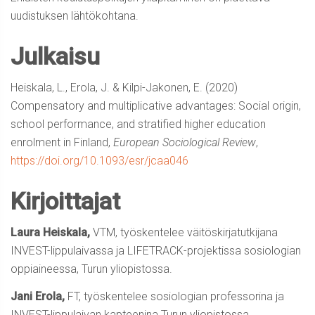
uudistuksen lähtökohtana.
Julkaisu
Heiskala, L., Erola, J. & Kilpi-Jakonen, E. (2020)
Compensatory and multiplicative advantages: Social origin,
school performance, and stratified higher education
enrolment in Finland,
European Sociological Review
,
https://doi.org/10.1093/esr/jcaa046
Kirjoittajat
Laura Heiskala,
VTM, työskentelee väitöskirjatutkijana
INVEST-lippulaivassa ja LIFETRACK-projektissa sosiologian
oppiaineessa, Turun yliopistossa.
Jani Erola,
FT, työskentelee sosiologian professorina ja
INVEST-lippulaivan kapteenina Turun yliopistossa.