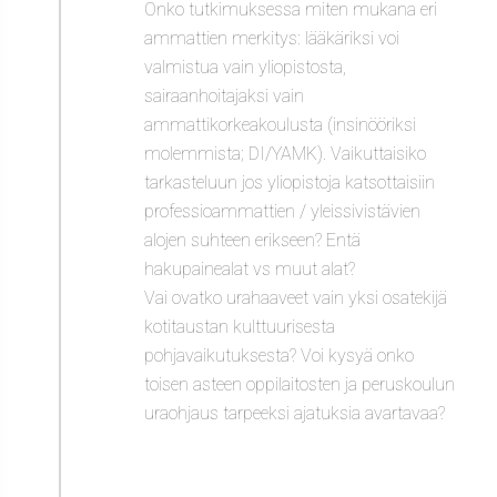
Onko tutkimuksessa miten mukana eri
ammattien merkitys: lääkäriksi voi
valmistua vain yliopistosta,
sairaanhoitajaksi vain
ammattikorkeakoulusta (insinööriksi
molemmista; DI/YAMK). Vaikuttaisiko
tarkasteluun jos yliopistoja katsottaisiin
professioammattien / yleissivistävien
alojen suhteen erikseen? Entä
hakupainealat vs muut alat?
Vai ovatko urahaaveet vain yksi osatekijä
kotitaustan kulttuurisesta
pohjavaikutuksesta? Voi kysyä onko
toisen asteen oppilaitosten ja peruskoulun
uraohjaus tarpeeksi ajatuksia avartavaa?