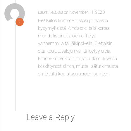
Laura Heiskala
on November 11, 2020
Hei! Kiitos kommentistasi ja hyvistä
2
kysymyksistä. Aineisto ei tällä kertaa
mahdollistanut alojen erittelyä
vanhemmilla tai jälkipolvella. Olettaisin,
että koulutusalojen väliltä löytyy eroja.
Emme kuitenkaan tässä tutkimuksessa
keskittyneet siihen, mutta lisätutkimusta
on tekeillä koulutusalaerojen suhteen.
Leave a Reply