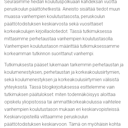
Seurasimme heidän koulutuspolkuaan kahdeksan vuotta
peruskoulun päättöhetkestä. Aineisto sisältää tiedot muun
muassa vanhempien koulutustasosta, peruskoulun
päättötodistuksen keskiarvosta sekä vuosittaiset
korkeakoulujen kirjoillaolotiedot. Tässä tutkimuksessa
mittasimme perhetaustaa vanhempien koulutustasolla.
Vanhempien koulutustason määrittää tutkimuksessamme
korkeamman tutkinnon suorittanut vanhempi.
Tutkimuksesta pääset lukemaan tarkemmin perhetaustan ja
koulumenestyksen, perhetaustan ja korkeakoulusiirtymien,
sekä koulumenestyksen ja korkeakoulusiirtymien välisistä
yhteyksistä. Tässä blogikirjoituksessa esittelemme vain
tutkimuksen päätulokset: miten todennäköisyys aloittaa
opiskelu yliopistossa tai ammattikorkeakoulussa vaihtelee
vanhempien koulutustason mukaan eri keskiarvopisteissä.
Keskiarvopisteillä viittaamme peruskoulun
päättötodistuksen keskiarvoon. Tämä on myöhäisin kohta