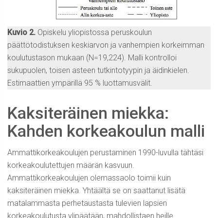
Kuvio 2.
Opiskelu yliopistossa peruskoulun
päättötodistuksen keskiarvon ja vanhempien korkeimman
koulutustason mukaan (N=19,224). Malli kontrolloi
sukupuolen, toisen asteen tutkintotyypin ja äidinkielen.
Estimaattien ympärillä 95 % luottamusvälit.
Kaksiteräinen miekka:
Kahden korkeakoulun malli
Ammattikorkeakoulujen perustaminen 1990-luvulla tähtäsi
korkeakoulutettujen määrän kasvuun.
Ammattikorkeakoulujen olemassaolo toimii kuin
kaksiteräinen miekka. Yhtäältä se on saattanut lisätä
matalammasta perhetaustasta tulevien lapsien
korkeakoulutusta ylipäätään, mahdollistaen heille