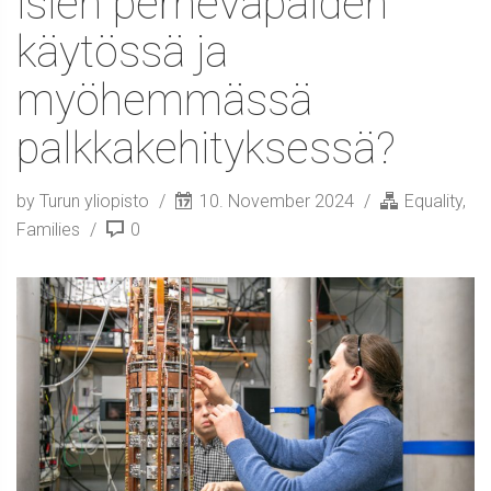
isien perhevapaiden
käytössä ja
myöhemmässä
palkkakehityksessä?
by Turun yliopisto
10. November 2024
Equality
,
Families
0