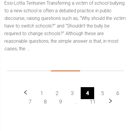
Essi-Lotta Tenhunen Transferring a victim of school bullying
to a new school is often a debated practice in public
discourse, raising questions such as, “Why should the victim
have to switch schools?” and “Shouldn’t the bully be
required to change schools?” Although these are
reasonable questions, the simple answer is that, in most
cases, the ...
Previous
1
2
3
4
5
6
Next
7
8
9
…
11
Sidebar