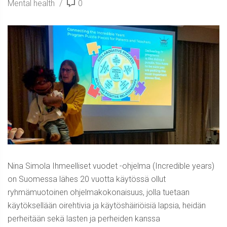
Mental health
0
Nina Simola Ihmeelliset vuodet -ohjelma (Incredible years)
on Suomessa lähes 20 vuotta käytössä ollut
ryhmämuotoinen ohjelmakokonaisuus, jolla tuetaan
käytöksellään oirehtivia ja käytöshäiriöisiä lapsia, heidän
perheitään sekä lasten ja perheiden kanssa