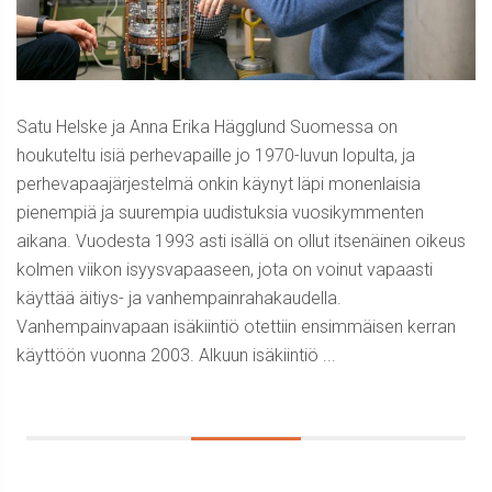
Satu Helske ja Anna Erika Hägglund Suomessa on
houkuteltu isiä perhevapaille jo 1970-luvun lopulta, ja
perhevapaajärjestelmä onkin käynyt läpi monenlaisia
pienempiä ja suurempia uudistuksia vuosikymmenten
aikana. Vuodesta 1993 asti isällä on ollut itsenäinen oikeus
kolmen viikon isyysvapaaseen, jota on voinut vapaasti
käyttää äitiys- ja vanhempainrahakaudella.
Vanhempainvapaan isäkiintiö otettiin ensimmäisen kerran
käyttöön vuonna 2003. Alkuun isäkiintiö ...