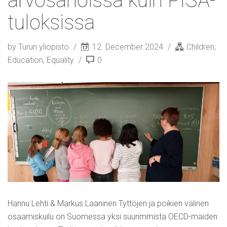
arvosanoissa kuin PISA-
tuloksissa
by Turun yliopisto
12. December 2024
Children
,
Education
,
Equality
0
Hannu Lehti & Markus Laaninen Tyttöjen ja poikien välinen
osaamiskuilu on Suomessa yksi suurimmista OECD-maiden