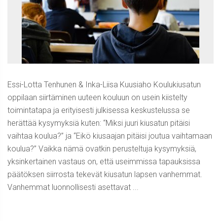
Essi-Lotta Tenhunen & Inka-Liisa Kuusiaho Koulukiusatun
oppilaan siirtäminen uuteen kouluun on usein kiistelty
toimintatapa ja erityisesti julkisessa keskustelussa se
herättää kysymyksiä kuten: “Miksi juuri kiusatun pitäisi
vaihtaa koulua?” ja “Eikö kiusaajan pitäisi joutua vaihtamaan
koulua?” Vaikka nämä ovatkin perusteltuja kysymyksiä,
yksinkertainen vastaus on, että useimmissa tapauksissa
päätöksen siirrosta tekevät kiusatun lapsen vanhemmat.
Vanhemmat luonnollisesti asettavat ...