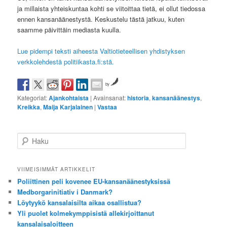
ja millaista yhteiskuntaa kohti se viitoittaa tietä, ei ollut tiedossa
ennen kansanäänestystä. Keskustelu tästä jatkuu, kuten
saamme päivittäin mediasta kuulla.
Lue pidempi teksti aiheesta Valtiotieteellisen yhdistyksen
verkkolehdestä politiikasta.fi:stä.
by
Kategoriat:
Ajankohtaista
|
Avainsanat:
historia
,
kansanäänestys
,
Kreikka
,
Maija Karjalainen
|
Vastaa
H
a
k
u
VIIMEISIMMÄT ARTIKKELIT
Poliittinen peli kovenee EU-kansanäänestyksissä
Medborgarinitiativ i Danmark?
Löytyykö kansalaisilta aikaa osallistua?
Yli puolet kolmekymppisistä allekirjoittanut
kansalaisaloitteen