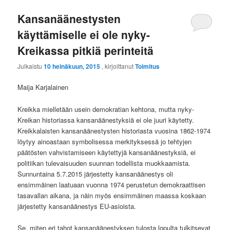
Kansanäänestysten
käyttämiselle ei ole nyky-
Kreikassa pitkiä perinteitä
Julkaistu
10 heinäkuun, 2015
, kirjoittanut
Toimitus
Maija Karjalainen
Kreikka mielletään usein demokratian kehtona, mutta nyky-
Kreikan historiassa kansanäänestyksiä ei ole juuri käytetty.
Kreikkalaisten kansanäänestysten historiasta vuosina 1862-1974
löytyy ainoastaan symbolisessa merkityksessä jo tehtyjen
päätösten vahvistamiseen käytettyjä kansanäänestyksiä, ei
politiikan tulevaisuuden suunnan todellista muokkaamista.
Sunnuntaina 5.7.2015 järjestetty kansanäänestys oli
ensimmäinen laatuaan vuonna 1974 perustetun demokraattisen
tasavallan aikana, ja näin myös ensimmäinen maassa koskaan
järjestetty kansanäänestys EU-asioista.
Se, miten eri tahot kansanäänestyksen tulosta lopulta tulkitsevat