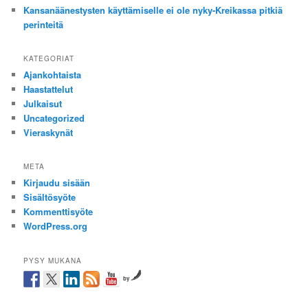
Kansanäänestysten käyttämiselle ei ole nyky-Kreikassa pitkiä
perinteitä
KATEGORIAT
Ajankohtaista
Haastattelut
Julkaisut
Uncategorized
Vieraskynät
META
Kirjaudu sisään
Sisältösyöte
Kommenttisyöte
WordPress.org
PYSY MUKANA
by