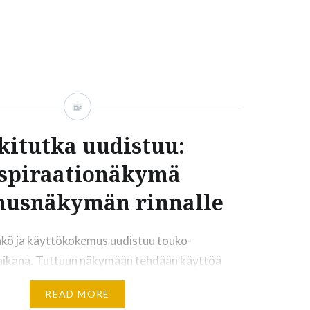
larahasto Sitran keräämä tietoaineisto otetaan
tutkimuksessa, joka alkaa tänä syksynä Turun
tieteellisessä tiedekunnassa. Toisena tärkeänä
uksessa on Lakitutka-hakuloki, jota on kerätty
kaen. Tutkimuksen rahoittaa Sitra. ”Lakitutka
nvalmisteluprosessissa” -hankkeen
siä ovat: Tutkimus toteutetaan kesäkuuhun
kitutka uudistuu:
spiraationäkymä
musnäkymän rinnalle
äkö ja käyttökokemus uudistuu touko-
aikana. Tuttuun näkymään tehdään käyttöä
nuksia, ja vanhvat ominaisuudet säilyvät.
READ MORE
itenkin myös uudenlainen, käyttäjää opastava ja