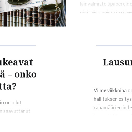
lainvalmistelupapereid
digitalisoinnista ja siihe
liittyvistä haasteista. J
selviää mm. se, miten a
liittyvät hänen työnku
Juttuun pääset klikkaam
tästä! Kuva: Anniina Lai
ukeavat
Lausu
ä – onko
tta?
Viime viikkoina o
hallituksen esity
io on ollut
rahamäärien indeks
n saavuttanut
lausuntokierros.
ulkopuolisia
sen lyhyys: lausu
hteiskunnalliseen