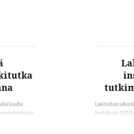
n keskustelua
Itsenäisyyden juh
n keskustelua
syyniin uudessa 
sä helposti
yliopiston oikeus
sarvioita ei…
aineistona tutkim
vuodesta 2020 al
ja osallisuus lai
tutkimuskysymyk
ä
La
2026 mennessä.
kitutka
in
ana
tutki
lisi kuulla
Lakitutkan ulkon
nen on hankalaa
keskäkuun 2024 
n haastavaa pysyä
helpottavia paran
vaikutuksista
Rinnalle tulee ku