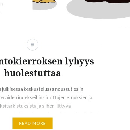
en
n
utusta
nkat
vaansa…
alla
takari
ntokierroksen lyhyys
huolestuttaa
n julkisessa keskustelussa noussut esiin
s eräiden indekseihin sidottujen etuuksien ja
itarkistuksista ja siihen liittyvä
 Lausuntokierroksessa huomiota on herättänyt
ntopyyntö on annettu 15.9. ja vastauksia
READ MORE