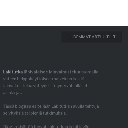
tään 24.9. Tämä jättää lausunnon laatimiselle
äivää, johon kuuluu kaksi viikonloppua.
un kuulemisohjeen mukaan
ta pyydettävien kirjallisten lausuntojen
taan…
UUDEMMAT ARTIKKELIT
Lakitutka
läpivalaisee lainvalmistelua
tuomalla
yhteen helppokäyttöiseen palveluun kaikki
lainvalmistelua yhteydessä syntyvät julkiset
asiakirjat.
Tässä blogissa esitellään Lakitutkan avulla tehtyjä
selvityksiä tai pieniä tutkimuksia.
Blogiin sisältöä tuovat Lakitutkaa kehittävän