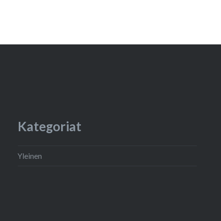
odotetaan viimeis
n eduskunnassa
aikaa kymmenen p
 vain muutamia,
Säädösvalmistel
okratian väline.
”säädösehdotuksis
ellinen, ja
antamiseen vara
elmaa,…
Kategoriat
Yleinen