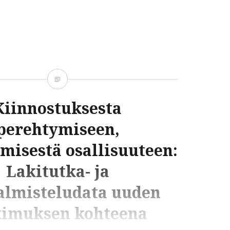
oidaan vertaamalla tätä dataa muun muassa
kiin, uutisdataan ja ministeriöiden
aleihin. Tutkimuksen alussa kevään 2025 aikana
 tiiviisti yhteyttä sidosryhmiin, jotta
daan mukaan kaikki erityisen onnistuneet sekä
 lakihankkeet. Tutkimushanke kestää
Kiinnostuksesta
perehtymiseen,
misestä osallisuuteen:
Lakitutka- ja
almisteludata uuden
kimuksen kohteena