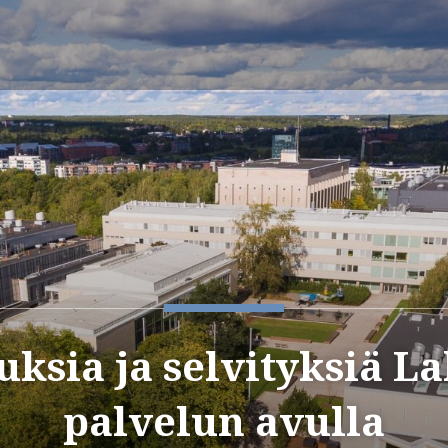
ksia ja selvityksiä La
palvelun avulla