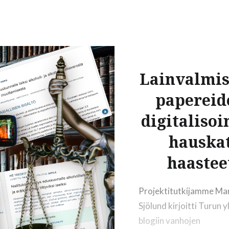
 virallisen
inspiroiva näkym
kilökohtainen
asiasanat sisältä
 rajattomasti –
lakihankkeita aihe
 keskustelua
linkkejä hakutulo
Oikopolut hakuu
Lainvalmis
papereid
digitalisoi
hauska
haastee
Projektitutkijamme Ma
Sjölund kirjoitti Turun y
blogiin vanhojen