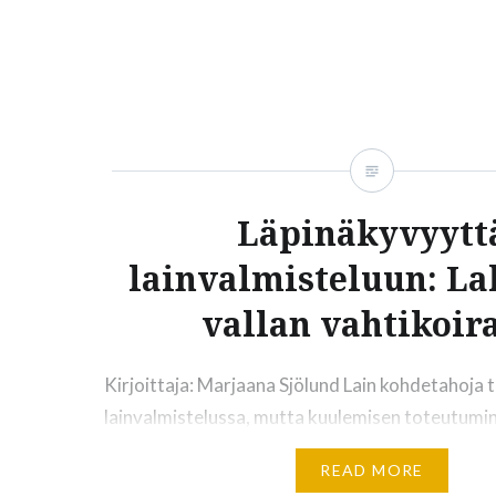
muistelemaan eduskunnassa viime vuonna enite
herättäneitä lakiesityksiä. Eduskunnassa enite
herättäneet hallituksen esitykset ovat nähtävis
Lakitutkan etusivun pikalinkin kautta. Jos talou
Läpinäkyvyytt
lainvalmisteluun: La
vallan vahtikoir
Kirjoittaja: Marjaana Sjölund Lain kohdetahoja tu
lainvalmistelussa, mutta kuulemisen toteutumi
useasta syystä. Ensinnäkin, ihmisten on erittäi
READ MORE
ajan tasalla kaikista lakihankkeista sekä niiden 