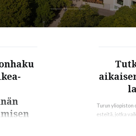
donhaku
Tutk
ikea-
aikaise
l
nnän
Turun yliopiston 
umisen
esteitä, jotka va
Tutkimusaineisto
prosessidata. La