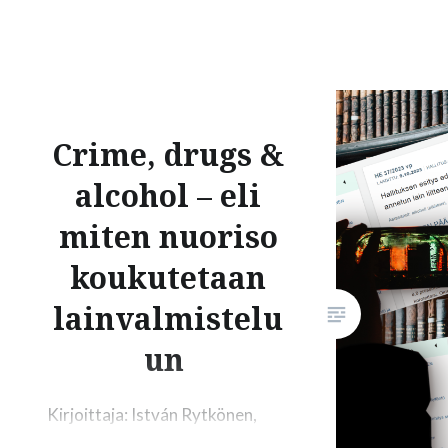
omaan elämäänsä. Toiseksi, kuulemista rajoittaa
kuulemisprosessin teknisyys. Kolmanneksi, hen
kuuleminen tai edes lausuntokierros ei skalaudu
jossain kohtaa tulee vastaan raja, kuinka monta
lainvalmistelija…
Crime, drugs &
alcohol – eli
miten nuoriso
koukutetaan
lainvalmistelu
un
Kirjoittaja: István Rytkönen,
kollaasi: Anniina Laitakari