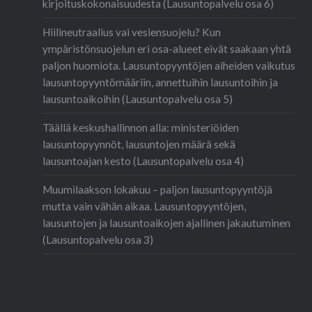
kirjoituskokonaisuudesta (Lausuntopalvelu osa 6)
Hiilineutraalius vai vesiensuojelu? Kun
ympäristönsuojelun eri osa-alueet eivät saakaan yhtä
paljon huomiota. Lausuntopyyntöjen aiheiden vaikutus
lausuntopyyntömääriin, annettuihin lausuntoihin ja
lausuntoaikoihin (Lausuntopalvelu osa 5)
Täällä keskushallinnon alla: ministeriöiden
lausuntopyynnöt, lausuntojen määrä sekä
lausuntoajan kesto (Lausuntopalvelu osa 4)
Muumilaakson lokakuu – paljon lausuntopyyntöjä
mutta vain vähän aikaa. Lausuntopyyntöjen,
lausuntojen ja lausuntoaikojen ajallinen jakautuminen
(Lausuntopalvelu osa 3)