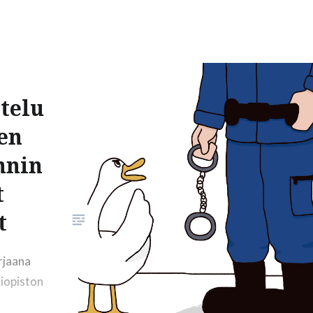
ä: Tutun hakukentän alla on yleisimmät
vä sanapilvi, josta pääsee tarkastelemaan
alueittain. Näiden oikealla puolella on suoria
ksiin, kuten: Käynnissä olevat hankkeet
n Tavoitteemme…
telu
en
nnin
t
t
rjaana
liopiston