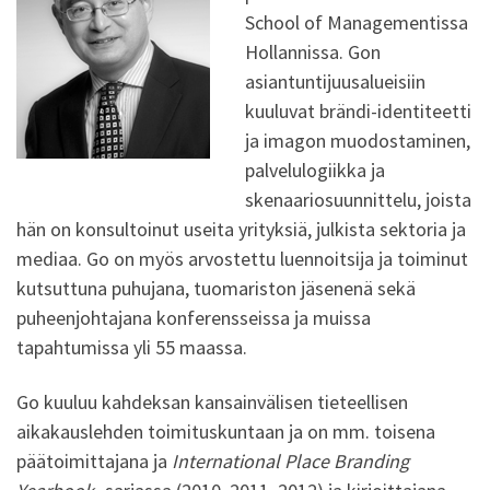
School of Managementissa
Hollannissa. Gon
asiantuntijuusalueisiin
kuuluvat brändi-identiteetti
ja imagon muodostaminen,
palvelulogiikka ja
skenaariosuunnittelu, joista
hän on konsultoinut useita yrityksiä, julkista sektoria ja
mediaa. Go on myös arvostettu luennoitsija ja
toiminut
kutsuttuna puhujana, tuomariston jäsenenä sekä
puheenjohtajana konferensseissa ja muissa
tapahtumissa yli 55 maassa.
Go kuuluu kahdeksan kansainvälisen tieteellisen
aikakauslehden toimituskuntaan ja on mm. toisena
päätoimittajana ja
International Place Branding