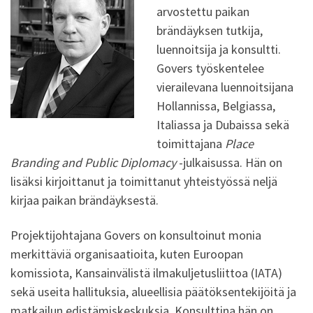
arvostettu paikan
brändäyksen tutkija,
luennoitsija ja konsultti.
Govers työskentelee
vierailevana luennoitsijana
Hollannissa, Belgiassa,
Italiassa ja Dubaissa sekä
toimittajana
Place
Branding and Public Diplomacy
-julkaisussa. Hän on
lisäksi kirjoittanut ja toimittanut yhteistyössä neljä
kirjaa paikan brändäyksestä.
Projektijohtajana Govers on konsultoinut monia
merkittäviä organisaatioita, kuten Euroopan
komissiota, Kansainvälistä ilmakuljetusliittoa (IATA)
sekä useita hallituksia, alueellisia päätöksentekijöitä ja
matkailun edistämiskeskuksia. Konsulttina hän on