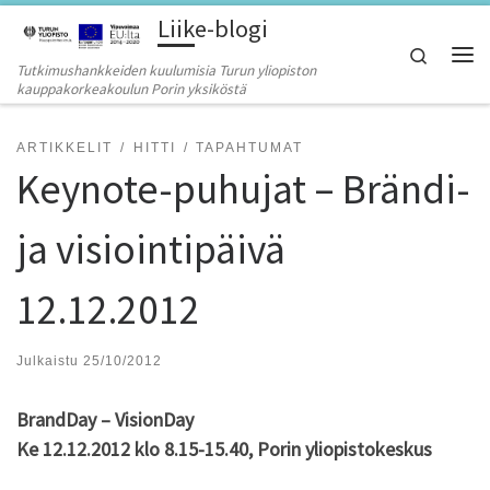
Liike-blogi
Skip to content
Search
Tutkimushankkeiden kuulumisia Turun yliopiston
Vali
kauppakorkeakoulun Porin yksiköstä
ARTIKKELIT
HITTI
TAPAHTUMAT
Keynote-puhujat – Brändi-
ja visiointipäivä
12.12.2012
Julkaistu
25/10/2012
BrandDay – VisionDay
Ke 12.12.2012 klo 8.15-15.40, Porin yliopistokeskus