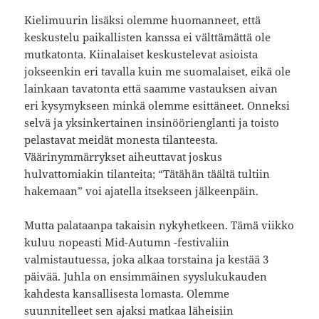
Kielimuurin lisäksi olemme huomanneet, että
keskustelu paikallisten kanssa ei välttämättä ole
mutkatonta. Kiinalaiset keskustelevat asioista
jokseenkin eri tavalla kuin me suomalaiset, eikä ole
lainkaan tavatonta että saamme vastauksen aivan
eri kysymykseen minkä olemme esittäneet. Onneksi
selvä ja yksinkertainen insinöörienglanti ja toisto
pelastavat meidät monesta tilanteesta.
Väärinymmärrykset aiheuttavat joskus
hulvattomiakin tilanteita; “Tätähän täältä tultiin
hakemaan” voi ajatella itsekseen jälkeenpäin.
Mutta palataanpa takaisin nykyhetkeen. Tämä viikko
kuluu nopeasti Mid-Autumn -festivaliin
valmistautuessa, joka alkaa torstaina ja kestää 3
päivää. Juhla on ensimmäinen syyslukukauden
kahdesta kansallisesta lomasta. Olemme
suunnitelleet sen ajaksi matkaa läheisiin