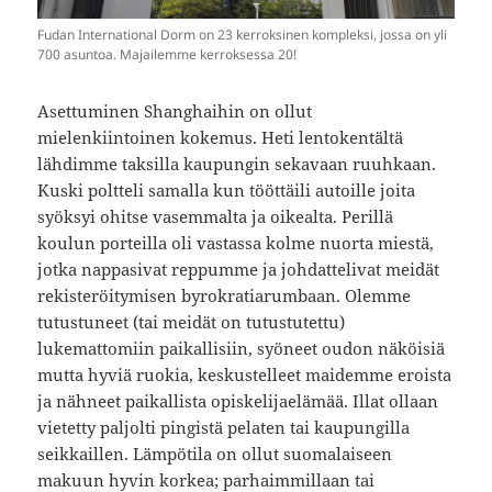
Fudan International Dorm on 23 kerroksinen kompleksi, jossa on yli
700 asuntoa. Majailemme kerroksessa 20!
Asettuminen Shanghaihin on ollut
mielenkiintoinen kokemus. Heti lentokentältä
lähdimme taksilla kaupungin sekavaan ruuhkaan.
Kuski poltteli samalla kun tööttäili autoille joita
syöksyi ohitse vasemmalta ja oikealta. Perillä
koulun porteilla oli vastassa kolme nuorta miestä,
jotka nappasivat reppumme ja johdattelivat meidät
rekisteröitymisen byrokratiarumbaan. Olemme
tutustuneet (tai meidät on tutustutettu)
lukemattomiin paikallisiin, syöneet oudon näköisiä
mutta hyviä ruokia, keskustelleet maidemme eroista
ja nähneet paikallista opiskelijaelämää. Illat ollaan
vietetty paljolti pingistä pelaten tai kaupungilla
seikkaillen. Lämpötila on ollut suomalaiseen
makuun hyvin korkea; parhaimmillaan tai