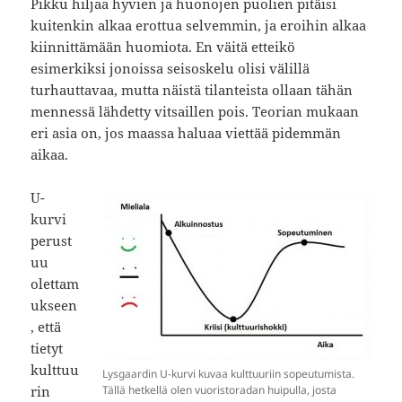
Pikku hiljaa hyvien ja huonojen puolien pitäisi
kuitenkin alkaa erottua selvemmin, ja eroihin alkaa
kiinnittämään huomiota. En väitä etteikö
esimerkiksi jonoissa seisoskelu olisi välillä
turhauttavaa, mutta näistä tilanteista ollaan tähän
mennessä lähdetty vitsaillen pois. Teorian mukaan
eri asia on, jos maassa haluaa viettää pidemmän
aikaa.
U-
kurvi
perust
uu
olettam
ukseen
, että
tietyt
kulttuu
Lysgaardin U-kurvi kuvaa kulttuuriin sopeutumista.
rin
Tällä hetkellä olen vuoristoradan huipulla, josta