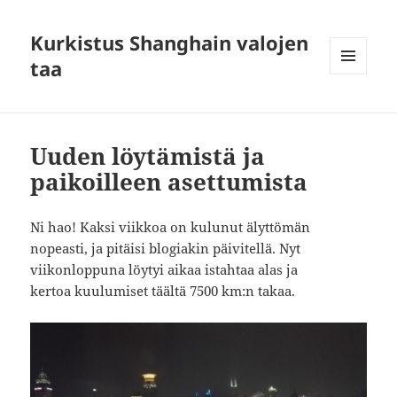
Kurkistus Shanghain valojen
taa
MENU
AND
WIDGETS
Uuden löytämistä ja
paikoilleen asettumista
Ni hao! Kaksi viikkoa on kulunut älyttömän
nopeasti, ja pitäisi blogiakin päivitellä. Nyt
viikonloppuna löytyi aikaa istahtaa alas ja
kertoa kuulumiset täältä 7500 km:n takaa.