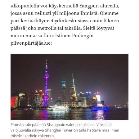
ulkopuolella voi käyskennellä Yangpun alueella,
jossa asuu reilusti yli miljoona ihmistä. Olemme
pari kertaa käyneet ydinkeskustassa noin 5 km:n
päässä joko metrolla tai taksilla. Sieltä löytyvät
muun muassa futuristinen Pudongin
pilvenpiirtäjäalue:
Pimeän tulo päästää Shanghain valot oikeuksiina. Vihreällä
valojuovalla näkyvä Shanghai Tower on tällä hetkellä maailman
toiseksi korkein rakennus.