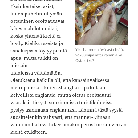
Yksinkertaiset asiat,
kuten puhelinliittymän
ostaminen osoittautuvat
lähes mahdottomiksi,
koska yhteistä kieltä ei
löydy. Kielikursseista ja
Yksi hämmentävä asia lisää,
sanakirjasta löytyy pientä
vakuumipakattu kananjalka.
apua, mutta tulkki on
Ostaisitko?
joissain
tilanteissa välttämätön.
Oletuksena kaikilla oli, että kansainvälisessä
metropolissa – kuten Shanghai – puhutaan
kelvollista englantia, mutta oletus osoittautui
vääräksi. Tietysti suurimmissa turistikohteissa
pystyy asioimaan englanniksi. Lähinnä tästä syystä
suosittelenkin vahvasti, että manner-Kiinaan
vaihtoon hakeva lukee ainakin peruskurssin verran
kieltä etukäteen.