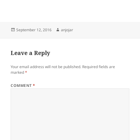
Posted
Author
September 12, 2016
anjojar
on
Leave a Reply
Your email address will not be published.
Required fields are
marked
*
COMMENT
*