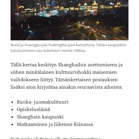
Bund ja Huangpu-joki Pudongilta päin katsottuna. Tähän kaupunkiin
tutustumiseen saa kulumaan monta viikkoa.
Tällä kertaa keskityn Shanghaihin asettumiseen ja
siihen minkälainen kulttuurishokki maisemien
vaihdokseen liittyy. Tämänkertaisen postauksen
lisäksi aion kirjoittaa ainakin seuraavista aiheista:
Ruoka- juomakulttuuri
Opiskeluelämä
Shanghain kaupunki
Matkaaminen ja liikenne Kiinassa
Voit myös ehdottaa aihetta kommenttina.