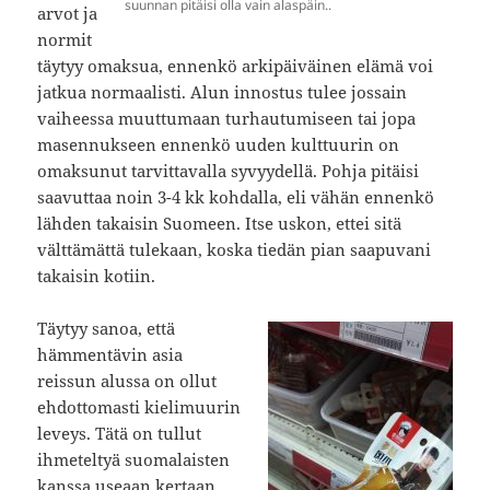
suunnan pitäisi olla vain alaspäin..
arvot ja
normit
täytyy omaksua, ennenkö arkipäiväinen elämä voi
jatkua normaalisti. Alun innostus tulee jossain
vaiheessa muuttumaan turhautumiseen tai jopa
masennukseen ennenkö uuden kulttuurin on
omaksunut tarvittavalla syvyydellä. Pohja pitäisi
saavuttaa noin 3-4 kk kohdalla, eli vähän ennenkö
lähden takaisin Suomeen. Itse uskon, ettei sitä
välttämättä tulekaan, koska tiedän pian saapuvani
takaisin kotiin.
Täytyy sanoa, että
hämmentävin asia
reissun alussa on ollut
ehdottomasti kielimuurin
leveys. Tätä on tullut
ihmeteltyä suomalaisten
kanssa useaan kertaan.