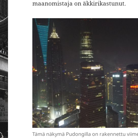
maanomistaja on äkkirikastunut.
Tämä näkymä Pudongilla on rakennettu viime