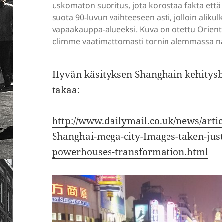
uskomaton suoritus, jota korostaa fakta että 
suota 90-luvun vaihteeseen asti, jolloin alikul
vapaakauppa-alueeksi. Kuva on otettu Orienta
olimme vaatimattomasti tornin alemmassa nä
Hyvän käsityksen Shanghain kehitys
takaa:
http://www.dailymail.co.uk/news/art
Shanghai-mega-city-Images-taken-just
powerhouses-transformation.html