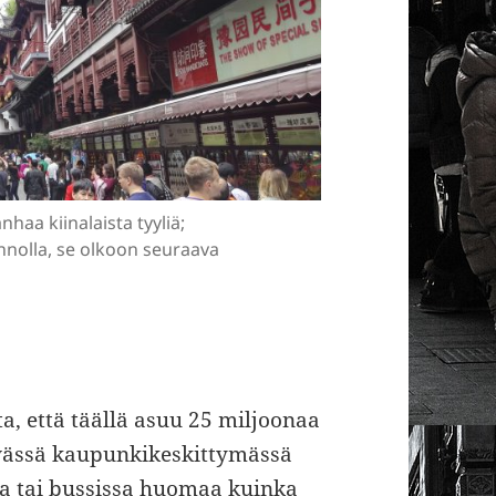
haa kiinalaista tyyliä;
nnolla, se olkoon seuraava
, että täällä asuu 25 miljoonaa
ivässä kaupunkikeskittymässä
sa tai bussissa huomaa kuinka