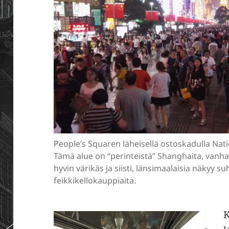
People’s Squaren läheisellä ostoskadulla Nat
Tämä alue on “perinteistä” Shanghaita, vanh
hyvin värikäs ja siisti, länsimaalaisia näkyy s
feikkikellokauppiaita.
K