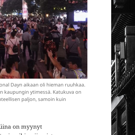
ional Dayn aikaan oli hieman ruuhkaa.
an kaupungin ytimessä. Katukuva on
uhteellisen paljon, samoin kuin
iina on myynyt