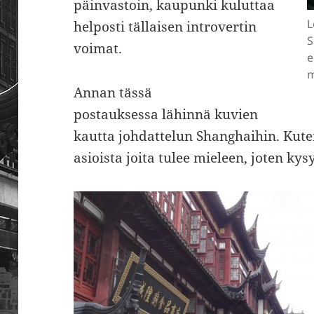
päinvastoin, kaupunki kuluttaa
L
helposti tällaisen introvertin
S
voimat.
e
m
Annan tässä
postauksessa lähinnä kuvien
kautta johdattelun Shanghaihin. Kut
asioista joita tulee mieleen, joten k