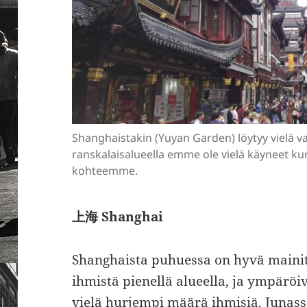
Shanghaistakin (Yuyan Garden) löytyy vielä van
ranskalaisalueella emme ole vielä käyneet ku
kohteemme.
上海 Shanghai
Shanghaista puhuessa on hyvä mainita
ihmistä pienellä alueella, ja ympärö
vielä hurjempi määrä ihmisiä. Junas