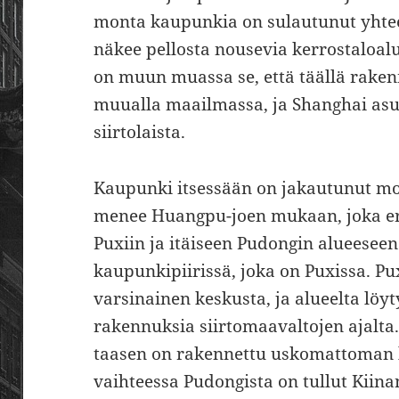
monta kaupunkia on sulautunut yhteen
näkee pellosta nousevia kerrostaloalu
on muun muassa se, että täällä rak
muualla maailmassa, ja Shanghai asu
siirtolaista.
Kaupunki itsessään on jakautunut mo
menee Huangpu-joen mukaan, joka er
Puxiin ja itäiseen Pudongin alueese
kaupunkipiirissä, joka on Puxissa. P
varsinainen keskusta, ja alueelta löyty
rakennuksia siirtomaavaltojen ajalta
taasen on rakennettu uskomattoman l
vaihteessa Pudongista on tullut Kiin