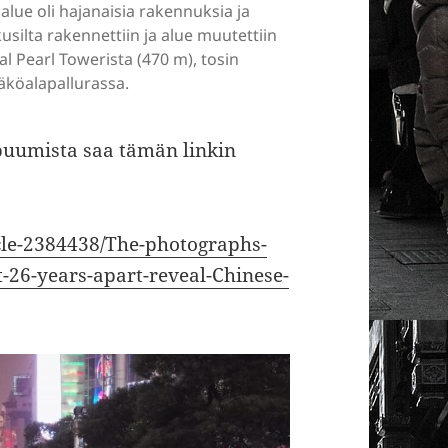
alue oli hajanaisia rakennuksia ja
kusilta rakennettiin ja alue muutettiin
l Pearl Towerista (470 m), tosin
köalapallurassa.
buumista saa tämän linkin
icle-2384438/The-photographs-
-26-years-apart-reveal-Chinese-