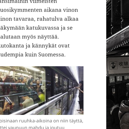
änsimaihin viimeisten
uosikymmenten aikana vinon
inon tavaraa, rahatulva alkaa
äkymään katukuvassa ja se
alutaan myös näyttää.
utokanta ja kännykät ovat
udempia kuin Suomessa.
oisinaan ruuhka-aikoina on niin täyttä,
ttei vaunuun mahdu ja joutuu