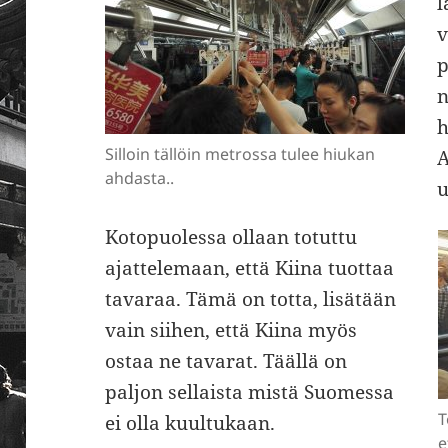
l
v
p
n
h
Silloin tällöin metrossa tulee hiukan
A
ahdasta..
u
Kotopuolessa ollaan totuttu
ajattelemaan, että Kiina tuottaa
tavaraa. Tämä on totta, lisätään
vain siihen, että Kiina myös
ostaa ne tavarat. Täällä on
paljon sellaista mistä Suomessa
T
ei olla kuultukaan.
e