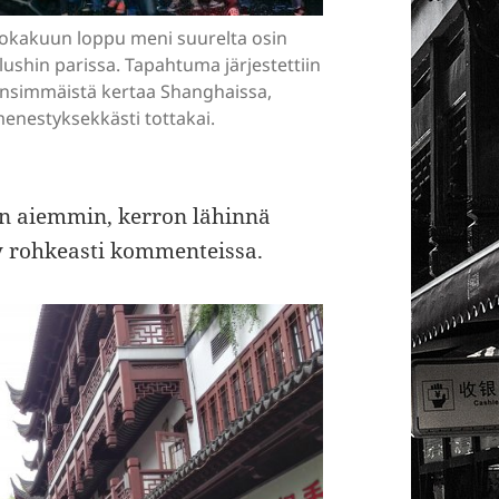
okakuun loppu meni suurelta osin
lushin parissa. Tapahtuma järjestettiin
nsimmäistä kertaa Shanghaissa,
enestyksekkästi tottakai.
en aiemmin, kerron lähinnä
ysy rohkeasti kommenteissa.