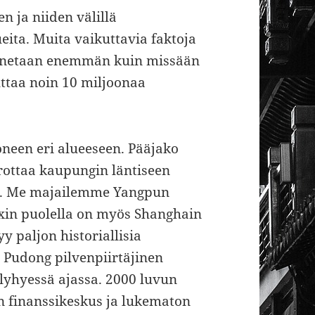
 ja niiden välillä
eita. Muita vaikuttavia faktoja
ennetaan enemmän kuin missään
ttaa noin 10 miljoonaa
neen eri alueeseen. Pääjako
ottaa kaupungin läntiseen
en. Me majailemme Yangpun
uxin puolella on myös Shanghain
y paljon historiallisia
. Pudong pilvenpiirtäjinen
yhyessä ajassa. 2000 luvun
an finanssikeskus ja lukematon