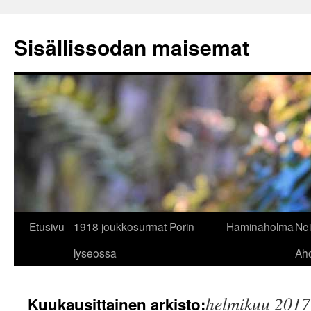
Siirry
sisältöön
Sisällissodan maisemat
Etusivu
1918 joukkosurmat Porin
Haminaholma
Nei
lyseossa
Ah
helmikuu 2017
Kuukausittainen arkisto: