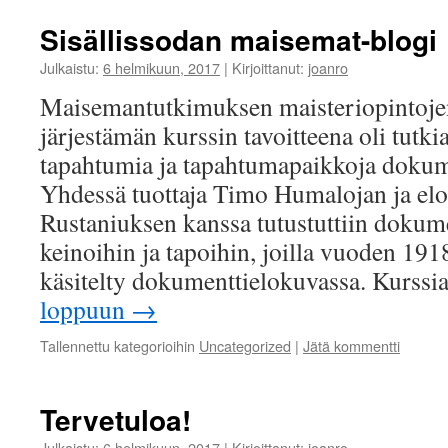
Sisällissodan maisemat-blogi
Julkaistu:
6 helmikuun, 2017
|
Kirjoittanut:
joanro
Maisemantutkimuksen maisteriopintoje
järjestämän kurssin tavoitteena oli tutk
tapahtumia ja tapahtumapaikkoja dokum
Yhdessä tuottaja Timo Humalojan ja el
Rustaniuksen kanssa tutustuttiin dokum
keinoihin ja tapoihin, joilla vuoden 191
käsitelty dokumenttielokuvassa. Kurssi
loppuun
→
Tallennettu kategorioihin
Uncategorized
|
Jätä kommentti
Tervetuloa!
Julkaistu:
6 helmikuun, 2017
|
Kirjoittanut:
joanro