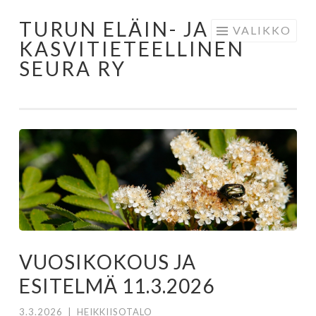
TURUN ELÄIN- JA
Siirry
VALIKKO
KASVITIETEELLINEN
sisältöön
SEURA RY
VUOSIKOKOUS JA
ESITELMÄ 11.3.2026
3.3.2026
|
HEIKKIISOTALO