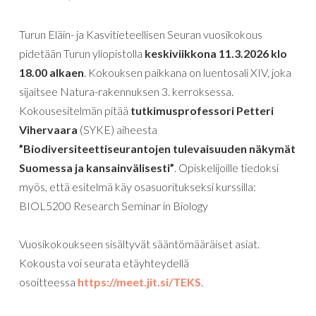
Turun Eläin- ja Kasvitieteellisen Seuran vuosikokous
pidetään Turun yliopistolla
keskiviikkona 11.3.2026 klo
18.00 alkaen
. Kokouksen paikkana on luentosali XIV, joka
sijaitsee Natura-rakennuksen 3. kerroksessa.
Kokousesitelmän pitää
tutkimusprofessori Petteri
Vihervaara
(SYKE) aiheesta
”Biodiversiteettiseurantojen tulevaisuuden näkymät
Suomessa ja kansainvälisesti”
. Opiskelijoille tiedoksi
myös, että esitelmä käy osasuoritukseksi kurssilla:
BIOL5200 Research Seminar in Biology
Vuosikokoukseen sisältyvät sääntömääräiset asiat.
Kokousta voi seurata etäyhteydellä
osoitteessa
https://meet.jit.si/TEKS
.