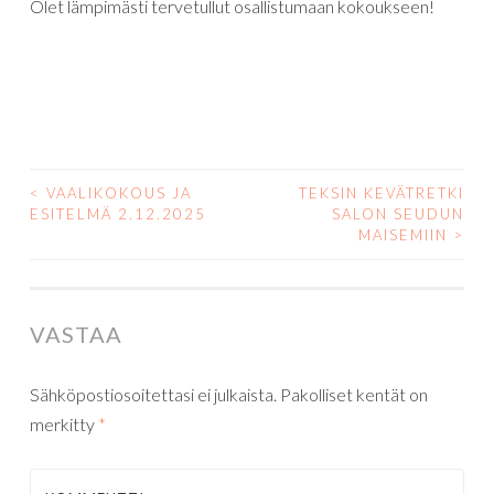
Olet lämpimästi tervetullut osallistumaan kokoukseen!
<
VAALIKOKOUS JA
TEKSIN KEVÄTRETKI
ARTIKKELIEN
ESITELMÄ 2.12.2025
SALON SEUDUN
MAISEMIIN
>
SELAUS
VASTAA
Sähköpostiosoitettasi ei julkaista.
Pakolliset kentät on
merkitty
*