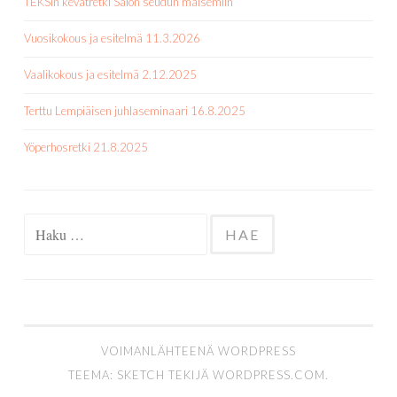
TEKSin kevätretki Salon seudun maisemiin
Vuosikokous ja esitelmä 11.3.2026
Vaalikokous ja esitelmä 2.12.2025
Terttu Lempiäisen juhlaseminaari 16.8.2025
Yöperhosretki 21.8.2025
Haku:
VOIMANLÄHTEENÄ WORDPRESS
TEEMA: SKETCH TEKIJÄ
WORDPRESS.COM
.