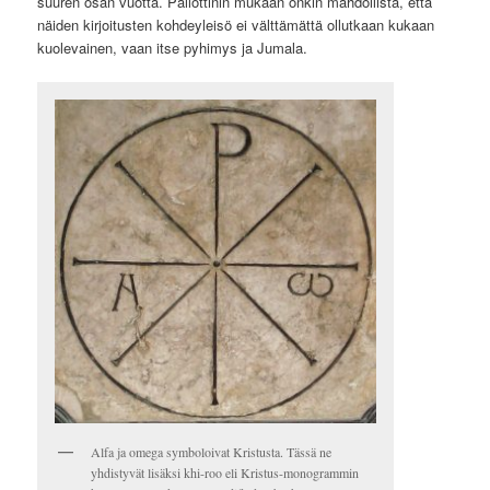
suuren osan vuotta. Pallottinin mukaan onkin mahdollista, että
näiden kirjoitusten kohdeyleisö ei välttämättä ollutkaan kukaan
kuolevainen, vaan itse pyhimys ja Jumala.
Alfa ja omega symboloivat Kristusta. Tässä ne
yhdistyvät lisäksi khi-roo eli Kristus-monogrammin