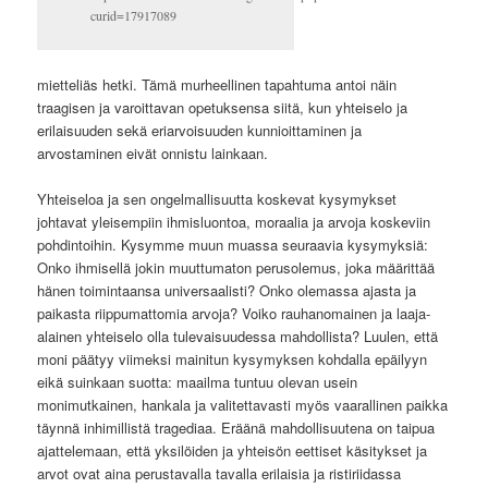
curid=17917089
mietteliäs hetki. Tämä murheellinen tapahtuma antoi näin
traagisen ja varoittavan opetuksensa siitä, kun yhteiselo ja
erilaisuuden sekä eriarvoisuuden kunnioittaminen ja
arvostaminen eivät onnistu lainkaan.
Yhteiseloa ja sen ongelmallisuutta koskevat kysymykset
johtavat yleisempiin ihmisluontoa, moraalia ja arvoja koskeviin
pohdintoihin. Kysymme muun muassa seuraavia kysymyksiä:
Onko ihmisellä jokin muuttumaton perusolemus, joka määrittää
hänen toimintaansa universaalisti? Onko olemassa ajasta ja
paikasta riippumattomia arvoja? Voiko rauhanomainen ja laaja-
alainen yhteiselo olla tulevaisuudessa mahdollista? Luulen, että
moni päätyy viimeksi mainitun kysymyksen kohdalla epäilyyn
eikä suinkaan suotta: maailma tuntuu olevan usein
monimutkainen, hankala ja valitettavasti myös vaarallinen paikka
täynnä inhimillistä tragediaa. Eräänä mahdollisuutena on taipua
ajattelemaan, että yksilöiden ja yhteisön eettiset käsitykset ja
arvot ovat aina perustavalla tavalla erilaisia ja ristiriidassa