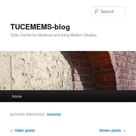
Skip
Skip
to
to
Sear
primary
secondary
content
content
TUCEMEMS-blog
Turku Centre for Medieval and Early Modern Studies
Main
Home
menu
mmonor
AUTHOR ARCHIVES:
Post
←
Older posts
Newer posts
→
navigation