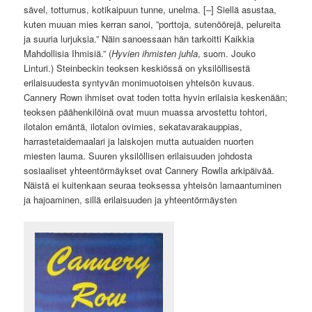
sävel, tottumus, kotikaipuun tunne, unelma. [‒] Siellä asustaa,
kuten muuan mies kerran sanoi, ”porttoja, sutenöörejä, pelureita
ja suuria lurjuksia.” Näin sanoessaan hän tarkoitti Kaikkia
Mahdollisia Ihmisiä.” (
Hyvien ihmisten juhla
, suom. Jouko
Linturi.) Steinbeckin teoksen keskiössä on yksilöllisestä
erilaisuudesta syntyvän monimuotoisen yhteisön kuvaus.
Cannery Rown ihmiset ovat toden totta hyvin erilaisia keskenään;
teoksen päähenkilöinä ovat muun muassa arvostettu tohtori,
ilotalon emäntä, ilotalon ovimies, sekatavarakauppias,
harrastetaidemaalari ja laiskojen mutta autuaiden nuorten
miesten lauma. Suuren yksilöllisen erilaisuuden johdosta
sosiaaliset yhteentörmäykset ovat Cannery Rowlla arkipäivää.
Näistä ei kuitenkaan seuraa teoksessa yhteisön lamaantuminen
ja hajoaminen, sillä erilaisuuden ja yhteentörmäysten