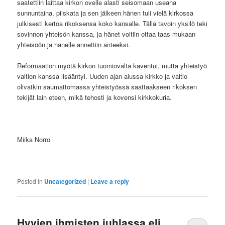
saatettiin laittaa kirkon ovelle alasti seisomaan useana
sunnuntaina, piiskata ja sen jälkeen hänen tuli vielä kirkossa
julkisesti kertoa rikoksensa koko kansalle. Tällä tavoin yksilö teki
sovinnon yhteisön kanssa, ja hänet voitiin ottaa taas mukaan
yhteisöön ja hänelle annettiin anteeksi.
Reformaation myötä kirkon tuomiovalta kaventui, mutta yhteistyö
valtion kanssa lisääntyi. Uuden ajan alussa kirkko ja valtio
olivatkin saumattomassa yhteistyössä saattaakseen rikoksen
tekijät lain eteen, mikä tehosti ja kovensi kirkkokuria.
Miika Norro
Posted in
Uncategorized
|
Leave a reply
Hyvien ihmisten juhlassa eli