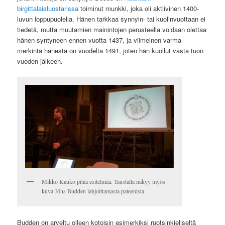
birgittalaisluostarissa
toiminut munkki, joka oli aktiivinen 1400-
luvun loppupuolella. Hänen tarkkaa synnyin- tai kuolinvuottaan ei
tiedetä, mutta muutamien mainintojen perusteella voidaan olettaa
hänen syntyneen ennen vuotta 1437, ja viimeinen varma
merkintä hänestä on vuodelta 1491, joten hän kuollut vasta tuon
vuoden jälkeen.
Mikko Kauko pitää esitelmää. Taustalla näkyy myös
kuva Jöns Budden lahjoittamasta pateenista.
Budden on arveltu olleen kotoisin esimerkiksi ruotsinkieliseltä