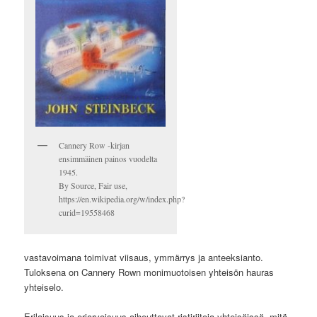
Cannery Row -kirjan
ensimmäinen painos vuodelta
1945.
By Source, Fair use,
https://en.wikipedia.org/w/index.php?
curid=19558468
vastavoimana toimivat viisaus, ymmärrys ja anteeksianto.
Tuloksena on Cannery Rown monimuotoisen yhteisön hauras
yhteiselo.
Erilaisuus ja eriarvoisuus aiheuttavat ristiriitoja yhteisöissä, mitä