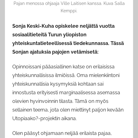
Pajan menossa ohjaaja Ville Laitisen kanssa. Kuva Salla
Kemppi.
Sonja Keski-Kuha opiskelee neljättä vuotta
sosiaalitieteitä Turun yliopiston
yhteiskuntatieteellisessä tiedekunnassa. Tässä
Sonjan ajatuksia pajojen vetämisetä:
Opinnoissani pääasiallinen katse on erilaisissa
yhteiskunnallisissa ilmiöissä. Oma mielenkiintoni
yhteiskunnallisia kysymyksiä kohtaan sai
innostusta erityisesti marginaalisessa asemassa
olevien hyvinvoinnin tilasta. Tämä on myös
sellainen teema, jota olen miettinyt paljon kevään
Utopiaako?-projektin aikana.
Olen pääsyt ohjamaan neljää erilaista pajaa,