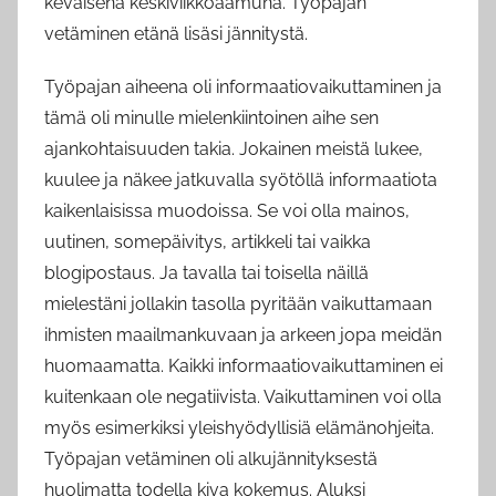
keväisenä keskiviikkoaamuna. Työpajan
vetäminen etänä lisäsi jännitystä.
Työpajan aiheena oli informaatiovaikuttaminen ja
tämä oli minulle mielenkiintoinen aihe sen
ajankohtaisuuden takia. Jokainen meistä lukee,
kuulee ja näkee jatkuvalla syötöllä informaatiota
kaikenlaisissa muodoissa. Se voi olla mainos,
uutinen, somepäivitys, artikkeli tai vaikka
blogipostaus. Ja tavalla tai toisella näillä
mielestäni jollakin tasolla pyritään vaikuttamaan
ihmisten maailmankuvaan ja arkeen jopa meidän
huomaamatta. Kaikki informaatiovaikuttaminen ei
kuitenkaan ole negatiivista. Vaikuttaminen voi olla
myös esimerkiksi yleishyödyllisiä elämänohjeita.
Työpajan vetäminen oli alkujännityksestä
huolimatta todella kiva kokemus. Aluksi