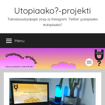
Skip
Utopiaako?-projekti
to
content
Tulevaisuustyöpajat 2019-21 Instagram, Twitter @utopiaako
#utopiaako?
Menu