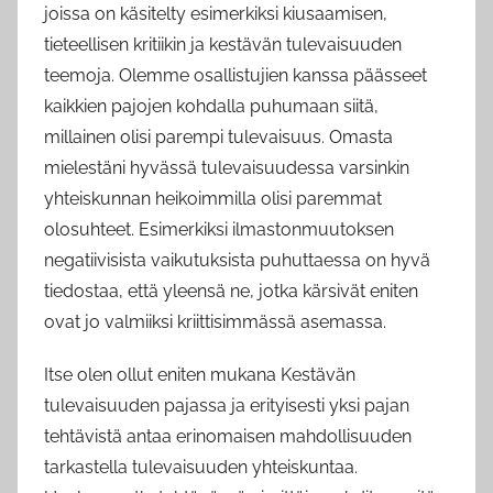
joissa on käsitelty esimerkiksi kiusaamisen,
tieteellisen kritiikin ja kestävän tulevaisuuden
teemoja. Olemme osallistujien kanssa päässeet
kaikkien pajojen kohdalla puhumaan siitä,
millainen olisi parempi tulevaisuus. Omasta
mielestäni hyvässä tulevaisuudessa varsinkin
yhteiskunnan heikoimmilla olisi paremmat
olosuhteet. Esimerkiksi ilmastonmuutoksen
negatiivisista vaikutuksista puhuttaessa on hyvä
tiedostaa, että yleensä ne, jotka kärsivät eniten
ovat jo valmiiksi kriittisimmässä asemassa.
Itse olen ollut eniten mukana Kestävän
tulevaisuuden pajassa ja erityisesti yksi pajan
tehtävistä antaa erinomaisen mahdollisuuden
tarkastella tulevaisuuden yhteiskuntaa.