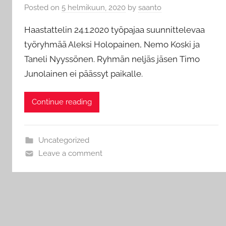
Posted on
5 helmikuun, 2020
by
saanto
Haastattelin 24.1.2020 työpajaa suunnittelevaa
työryhmää Aleksi Holopainen, Nemo Koski ja
Taneli Nyyssönen. Ryhmän neljäs jäsen Timo
Junolainen ei päässyt paikalle.
Continue reading
Uncategorized
Leave a comment