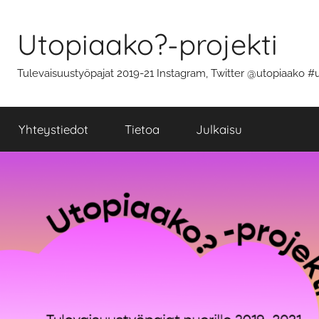
Skip
to
Utopiaako?-projekti
content
Tulevaisuustyöpajat 2019-21 Instagram, Twitter @utopiaako #
Yhteystiedot
Tietoa
Julkaisu