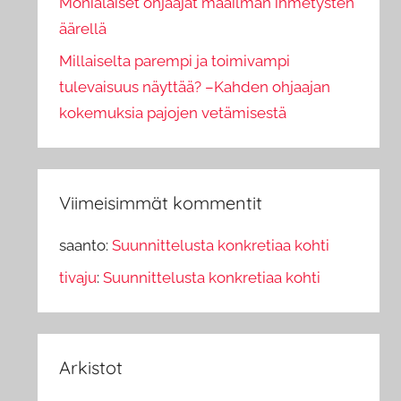
Monialaiset ohjaajat maailman ihmetysten
äärellä
Millaiselta parempi ja toimivampi
tulevaisuus näyttää? –Kahden ohjaajan
kokemuksia pajojen vetämisestä
Viimeisimmät kommentit
saanto
:
Suunnittelusta konkretiaa kohti
tivaju
:
Suunnittelusta konkretiaa kohti
Arkistot