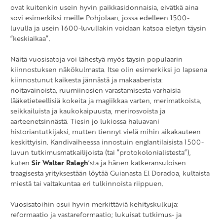
ovat kuitenkin usein hyvin paikkasidonnaisia, eivätkä aina
sovi esimerkiksi meille Pohjolaan, jossa edelleen 1500-
luvulla ja usein 1600-luvullakin voidaan katsoa eletyn täysin
”keskiaikaa”.
Näitä vuosisatoja voi lähestyä myös täysin populaarin
kiinnostuksen näkökulmasta. Itse olin esimerkiksi jo lapsena
kiinnostunut kaikesta jännästä ja makaaberista:
noitavainoista, ruumiinosien varastamisesta varhaisia
lääketieteellisiä kokeita ja magiikkaa varten, merimatkoista,
seikkailuista ja kaukokaipuusta, merirosvoista ja
aarteenetsinnästä. Tiesin jo lukiossa haluavani
historiantutkijaksi, mutten tiennyt vielä mihin aikakauteen
keskittyisin. Kandivaiheessa innostuin englantilaisista 1500-
luvun tutkimusmatkailijoista (tai ”protokolonialistesta”),
kuten
Sir Walter Ralegh
’sta ja hänen katkeransuloisen
traagisesta yrityksestään löytää Guianasta El Doradoa, kultaista
miestä tai valtakuntaa eri tulkinnoista riippuen.
Vuosisatoihin osui hyvin merkittäviä kehityskulkuja:
reformaatio ja vastareformaatio; lukuisat tutkimus- ja