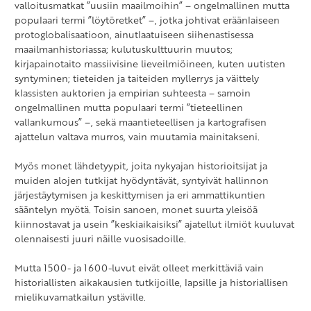
valloitusmatkat ”uusiin maailmoihin” – ongelmallinen mutta
populaari termi ”löytöretket” –, jotka johtivat eräänlaiseen
protoglobalisaatioon, ainutlaatuiseen siihenastisessa
maailmanhistoriassa; kulutuskulttuurin muutos;
kirjapainotaito massiivisine lieveilmiöineen, kuten uutisten
syntyminen; tieteiden ja taiteiden myllerrys ja väittely
klassisten auktorien ja empirian suhteesta – samoin
ongelmallinen mutta populaari termi ”tieteellinen
vallankumous” –, sekä maantieteellisen ja kartografisen
ajattelun valtava murros, vain muutamia mainitakseni.
Myös monet lähdetyypit, joita nykyajan historioitsijat ja
muiden alojen tutkijat hyödyntävät, syntyivät hallinnon
järjestäytymisen ja keskittymisen ja eri ammattikuntien
sääntelyn myötä. Toisin sanoen, monet suurta yleisöä
kiinnostavat ja usein ”keskiaikaisiksi” ajatellut ilmiöt kuuluvat
olennaisesti juuri näille vuosisadoille.
Mutta 1500- ja 1600-luvut eivät olleet merkittäviä vain
historiallisten aikakausien tutkijoille, lapsille ja historiallisen
mielikuvamatkailun ystäville.