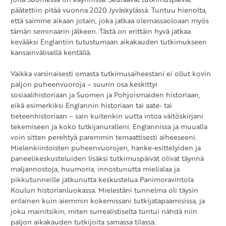
päätettiin pitää vuonna 2020 Jyväskylässä. Tuntuu hienolta,
että saimme aikaan jotain, joka jatkaa olemassaoloaan myös
tämän seminaarin jälkeen. Tästä on erittäin hyvä jatkaa
kevääksi Englantiin tutustumaan aikakauden tutkimukseen
kansainvälisellä kentällä.
Vaikka varsinaisesti omasta tutkimusaiheestani ei ollut kovin
paljon puheenvuoroja – suurin osa keskittyi
sosiaalihistoriaan ja Suomen ja Pohjoismaiden historiaan,
eikä esimerkiksi Englannin historiaan tai aate- tai
tieteenhistoriaan – sain kuitenkin uutta intoa väitöskirjani
tekemiseen ja koko tutkijanuralleni. Englannissa ja muualla
voin sitten perehtyä paremmin temaattisesti aiheeseeni.
Mielenkiintoisten puheenvuorojen, hanke-esittelyiden ja
paneelikeskusteluiden lisäksi tutkimuspäivät olivat täynnä
maljannostoja, huumoria, innostunutta mielialaa ja
pikkutunneille jatkunutta keskustelua Panimoravintola
Koulun historianluokassa. Mielestäni tunnelma oli täysin
erilainen kuin aiemmin kokemissani tutkijatapaamisissa, ja
joku mainitsikin, miten surrealistiselta tuntui nähdä niin
paljon aikakauden tutkijoita samassa tilassa.