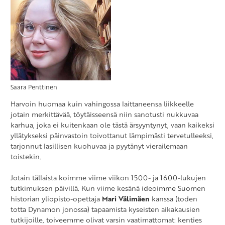
Saara Penttinen
Harvoin huomaa kuin vahingossa laittaneensa liikkeelle
jotain merkittävää, töytäisseensä niin sanotusti nukkuvaa
karhua, joka ei kuitenkaan ole tästä ärsyyntynyt, vaan kaikeksi
yllätykseksi päinvastoin toivottanut lämpimästi tervetulleeksi,
tarjonnut lasillisen kuohuvaa ja pyytänyt vierailemaan
toistekin.
Jotain tällaista koimme viime viikon 1500- ja 1600-lukujen
tutkimuksen päivillä. Kun viime kesänä ideoimme Suomen
historian yliopisto-opettaja
Mari Välimäen
kanssa (toden
totta Dynamon jonossa) tapaamista kyseisten aikakausien
tutkijoille, toiveemme olivat varsin vaatimattomat: kenties