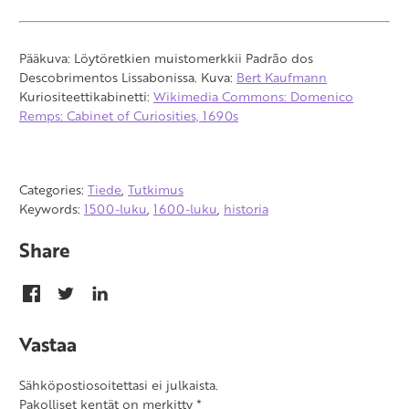
Pääkuva: Löytöretkien muistomerkkii Padrão dos
Descobrimentos Lissabonissa. Kuva:
Bert Kaufmann
Kuriositeettikabinetti:
Wikimedia Commons: Domenico
Remps: Cabinet of Curiosities, 1690s
Categories:
Tiede
,
Tutkimus
Keywords:
1500-luku
,
1600-luku
,
historia
Share
Vastaa
Sähköpostiosoitettasi ei julkaista.
Pakolliset kentät on merkitty
*