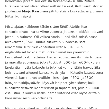
kokemaan jatkamisen entistä tärkeämmäksi, sillä Riitalle
tutkimuspäivät olivat olleet erittäin tärkeät. Kulttuurihistorian
professori
Marjo Kaartinen
piti torstaina koskettavan puheen
Riitan kunniaksi.
Mistä ajatus kaikkeen tähän sitten lähti? Aloitin itse
tohtoriopintoni vasta viime vuonna, ja tunsin pitkään olevani
jotenkin hukassa. Oli vaikea saada kiinni siitä, missä omaa
aikakauttani, 1600-lukua, tutkittiin Suomessa, saati
ulkomailla. Tutkimuskohteitani ovat 1600-luvun
englantilaiset kokoelmat, jotka tunnetaan paremmin
kuriositeettikabinetteina. Tiedän kourallisen ihmisiä Turussa
ja muualla Suomessa, jotka tutkivat 1500- tai 1600-lukujen
Englantia, mutta kokoelmia tutkivat vain erittäin harvat. Siksi
koin olevani aiheeni kanssa kovin yksin. Katselin kateellisena
vierestä, kun monet antiikin-, keskiajan-, 1700- ja 1800-
lukujen tutkijaystäväni löysivät helposti yhteisönsä; kaikki
tuntuivat tietävän konferenssit ja tapaamiset, joihin kuului
osallistua, ja kaiken lisäksi nämä yhteisöt ovat myös erittäin
kansainvälisesti verkottuneita.
Näin ei ole kuitenkaan ollut suomalaisten 1500- ja 1600-