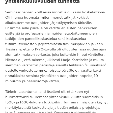
yhteenkuuluvuuden tunnetta
Seminaaripäivien koittaessa innostus oli käsin kosketeltavaa.
Oli hienoa huomata, miten monet tutkijat kokivat
aikakautemme tutkijoiden järjestäytymisen tärkeäksi.
Ensimmäiselle päivälle oli varattu erilaisten hankkeiden
esittelyjä ja professorien ja muiden etabloituneempien
tutkijoiden paneelikeskustelua sekä keskustelua
tutkimusverkoston järjestämisestä tutkimuspäivien jälkeen.
Tiesimme, että jo 1990-luvulla oli ollut olemassa uuden ajan
alun tutkimuksen verkosto, joka kuitenkin hiipui vähitellen.
Hienoa oli, että saimme julkisesti Marjo Kaartiselta ja muilta
aiemman verkoston perustajajäseniltä leikkisän ”siunauksen”
uudelle verkostollemme. Toiselle päivälle oli varattu kaksi
rinnakkaista sessiota yksittäisten tutkijoiden nopeita, 10
minuutin puheenvuoroja varten.
Tärkein tapahtuman anti itselleni oli, että koen nyt
huomattavasti suurempaa yhteenkuuluvuutta suomalaisiin
1500- ja 1600-lukujen tutkijoihin. Tunnen nimiä, olen käynyt
merkityksellisiä keskusteluja ja tiedän erilaisia projekteja,
joita Suomessa on käynnissä. Seuraavat tutkimuspäivät