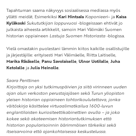
Tapahtuman saama näkyvyys sosiaalisessa mediassa myös
yllätti meidät. Esimerkiksi
Kari Hintsala
Kaponieeri
– ja
Kaisa
Kyläkoski
Sukututkijan loppuvuosi
-blogeissaan ehtivät jo
julkaista aiheesta artikkelit, samoin Mari Välimäki Suomen
historian oppiaineen
Lastuja Suomen Historiasta
-blogissa.
Vielä omastakin puolestani lämmin kiitos kaikille osallistujille
ja järjestäjille: erityisesti Mari Välimäelle, Riitta Laitiselle,
Marika Räsäselle
,
Panu Savolaiselle
,
Ulnor Uotilalle
,
Juha
Ketolalle
ja
Julia Heinolle
.
Saara Penttinen
Kirjoittaja on yksi tutkimuspäivien ja siitä virinneen uuden
ajan alun verkoston perustajajäsen sekä Turun yliopiston
yleisen historian oppiaineen tohtorikoulutettava, jonka
väitöskirja käsittelee virtuaalimatkailua 1600-luvun
englantilaisten kuriositeettikabinettien avulla – ja joka
kokee sekä akateemisen historiantutkimuksen että
historian popularisoinnin äärimmäisen tärkeiksi sekä
itseisarvoina että ajankohtaisessa keskustelussa.