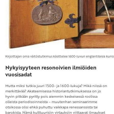
Kirjoittajan oma väitöstutkimus käsittelee 1600-luvun englantilaisia kurios
Nykyisyyteen resonoivien ilmiöiden
vuosisadat
Mutta miksi tutkia juuri 1500- ja 1600-lukuja? Mikä niissä on
merkittävää? Akateemisessa historiantutkimuksessa on jo
hyvin pitkään pyritty pois aiemmin keskeisessä roolissa
olleista periodisoinneista – muutenhan seminaarimme
otsikossa olisi ehkä puhuttu vaikkapa renessanssista tai
barokista. Nämä kulttuurisiin virtauksiin viittaavat ilmaukset