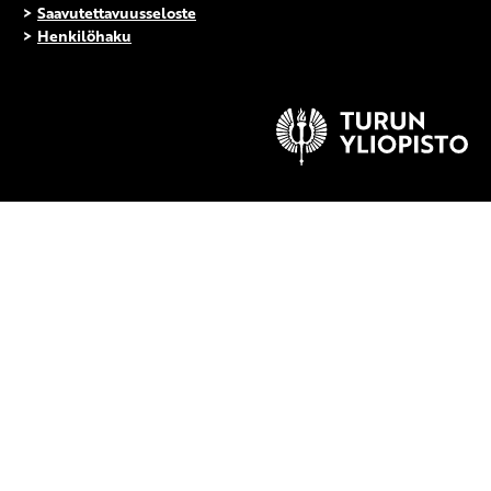
>
Saavutettavuusseloste
>
Henkilöhaku