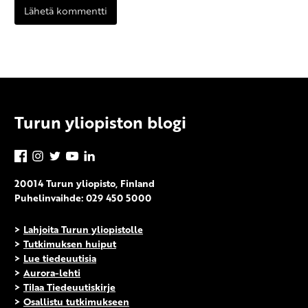
Turun yliopiston blogi
Facebook
Instagram
Twitter
YouTube
LinkedIn
20014 Turun yliopisto, Finland
Puhelinvaihde: 029 450 5000
>
Lahjoita Turun yliopistolle
>
Tutkimuksen huiput
>
Lue tiedeuutisia
>
Aurora-lehti
>
Tilaa Tiedeuutiskirje
>
Osallistu tutkimukseen