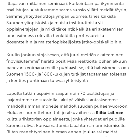
iltapäivän mittainen seminaari, korkeintaan parikymmentä
osallistujaa. Ajatuksemme saama suosio yllätti meidät täysin.
Saimme yhteydenottoja ympäri Suomea, lähes kaikista
Suomen yliopistoista ja muista instituutioista yli
oppiainerajojen, ja mikä tärkeintä: kaikilta eri akateemisen
uran vaiheessa olevilta henkilöiltä professoreista
dosentteihin ja maisteriopiskelijoista jatko-opiskelijoihin.
Kuulin jonkun vihjaisevan, että juuri meidän akateeminen
”noviisiutemme” herätti positiivisia reaktioita: olihan alkuun
panevana voimana meille puhtaasti se, että halusimme saada
Suomen 1500- ja 1600-lukujen tutkijat tapaamaan toisensa
ja kenties pohtimaan tulevaa yhteistyötä.
Lopulta tutkimuspäiviin saapui noin 70 osallistujaa, ja
laajensimme ne suosiolla kaksipäiväisiksi antaaksemme
mahdollisimman monelle mahdollisuuden puheenvuoroon.
Mukaan suunnitteluun tuli jo alkuvaiheessa
Riitta Laitinen
kulttuurihistorian oppiaineesta, jonka yhteydet eri puolille
Suomea olivat korvaamattomia tapahtuman onnistumiselle.
Riitan menehtyminen hieman ennen joulua sai meidät