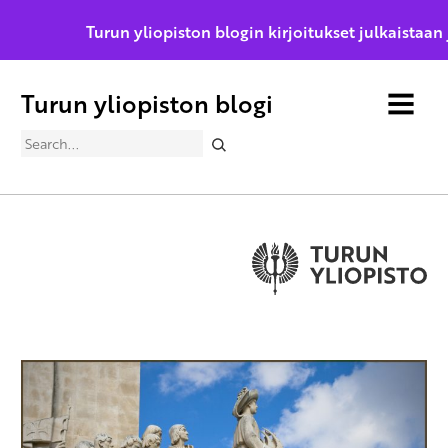
Turun yliopiston blogin kirjoitukset julkaistaan
Turun yliopiston blogi
MENU
Search