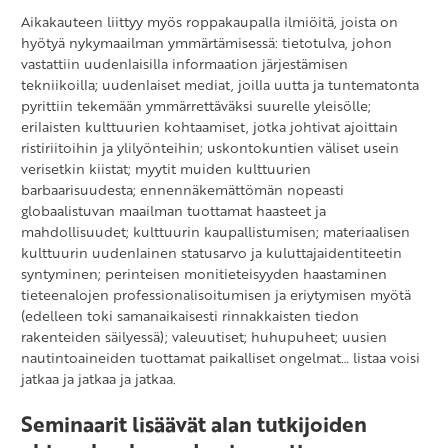
Aikakauteen liittyy myös roppakaupalla ilmiöitä, joista on
hyötyä nykymaailman ymmärtämisessä: tietotulva, johon
vastattiin uudenlaisilla informaation järjestämisen
tekniikoilla; uudenlaiset mediat, joilla uutta ja tuntematonta
pyrittiin tekemään ymmärrettäväksi suurelle yleisölle;
erilaisten kulttuurien kohtaamiset, jotka johtivat ajoittain
ristiriitoihin ja ylilyönteihin; uskontokuntien väliset usein
verisetkin kiistat; myytit muiden kulttuurien
barbaarisuudesta; ennennäkemättömän nopeasti
globaalistuvan maailman tuottamat haasteet ja
mahdollisuudet; kulttuurin kaupallistumisen; materiaalisen
kulttuurin uudenlainen statusarvo ja kuluttajaidentiteetin
syntyminen; perinteisen monitieteisyyden haastaminen
tieteenalojen professionalisoitumisen ja eriytymisen myötä
(edelleen toki samanaikaisesti rinnakkaisten tiedon
rakenteiden säilyessä); valeuutiset; huhupuheet; uusien
nautintoaineiden tuottamat paikalliset ongelmat… listaa voisi
jatkaa ja jatkaa ja jatkaa.
Seminaarit lisäävät alan tutkijoiden