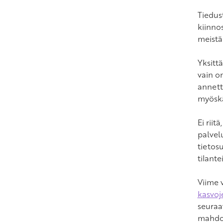
Tiedus
kiinno
meistä
Yksittä
vain o
annett
myösk
Ei riit
palvel
tietosu
tilant
Viime v
kasvoj
seuraa
mahdol