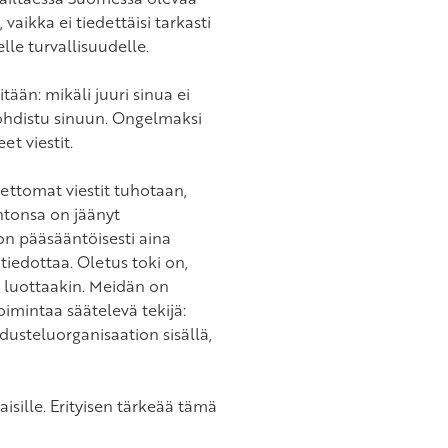
vaikka ei tiedettäisi tarkasti
lle turvallisuudelle.
tään: mikäli juuri sinua ei
kohdistu sinuun. Ongelmaksi
t viestit.
ettomat viestit tuhotaan,
ihtonsa on jäänyt
 on pääsääntöisesti aina
 tiedottaa. Oletus toki on,
i luottaakin. Meidän on
oimintaa säätelevä tekijä:
dusteluorganisaation sisällä,
sille. Erityisen tärkeää tämä