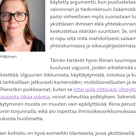
käytetty argumentti, kun puolustetaa
valvonnan ja tiedonkeruun lisäämistä
paitsi virheellinen myös suorastaan ha
yksittäisen ihmisen eikä yhteiskunnan 
keskustelua väärään suuntaan. Se, on
ei riipu siitä mitä mahdollisesti salaa
yhteiskunnassa ja oikeusjärjestelmäs
. Mäkinen
Tämän tietävät hyvin Kiinan suurim
kuuluvat uiguurit, joiden arkielämää v
käsittää. Uiguurien liikkumista, käyttäytymistä, ostoksia ja k
tarkkaillaan jatkuvasti kameroiden, mobiilisovellusten ja er
. Pienetkin poikkeamat, kuten se
ettei pidä riittävästi yhteyt
kaupasta liikaa sokeria
, voivat aiheuttaa pidätyksen. Sokeri
stäytyminen muista on muuten vain epäilyttävää. Kiina perust
ismin torjunnalla, eikä aio lopettaa ihmisoikeusrikkomuksi
uksista huolimatta.
en kohtelu on hyvä esimerkki tilanteesta, jossa yksittäisellä i