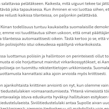
 salattavaa pelätäkseen. Kaikesta, mitä uiguuri tekee tai jät
ttävää joka tapauksessa. Kun ihminen ei voi luottaa siihen, 
e reilusti kaikissa tilanteissa, on paljonkin pelättävää.
 Kiinan todellisuus tuntuu kaukaiselta suomalaisille demokr
le, emme voi tuudittautua siihen uskoon, että omat päättäjä
a tilanteissa automaattisesti oikein. Tästä kertoo jo se, ett
in poliisijohto istui oikeudessa epäiltynä virkarikoksista.
a luottamus poliisiin ja hallintoon on perinteisesti ollut tod
usta ei ole horjuttanut mainitut virkarikossyytökset, ei Aarn
poliiseja on tuomittu rekisteritietojen urkkimisesta. Suomalai
uottamusta kannattaisi aika ajoin arvioida myös kriittisesti.
sen ajankohtaista kriittinen arviointi on nyt, kun olemme v
 tiedustelulakien voimaanastumisesta. Yhtenä viimeisistä t
tavaaleja istuva eduskunta hyväksyi hallituksen esityksen uus
tiedustelulaeista. Siviilitiedustelulaki antaa Supolle aivan u
 keräämisessä: aiemmin tiedonkeruu oli mahdollista vain e