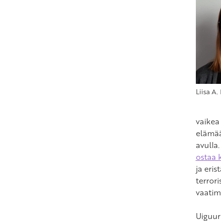
Liisa A
vaikea 
elämää 
avulla
ostaa 
ja eri
terror
vaatim
Uiguuri