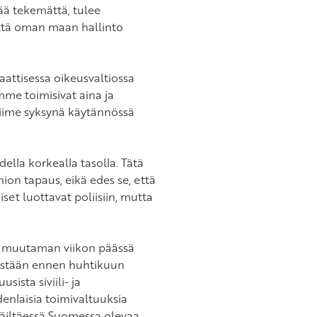
tää tekemättä, tulee
että oman maan hallinto
aattisessa oikeusvaltiossa
mme toimisivat aina ja
ä viime syksynä käytännössä
ella korkealla tasolla. Tätä
ion tapaus, eikä edes se, että
set luottavat poliisiin, mutta
ain muutaman viikon päässä
öistään ennen huhtikuun
ista siviili- ja
udenlaisia toimivaltuuksia
päiltäessä Suomessa olevaa