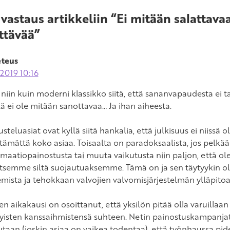
 vastaus artikkeliin “Ei mitään salattava
ttävää”
teus
.2019 10:16
 niin kuin moderni klassikko siitä, että sananvapaudesta ei ta
llä ei ole mitään sanottavaa… Ja ihan aiheesta.
usteluasiat ovat kyllä siitä hankalia, että julkisuus ei niiss
ttämättä koko asiaa. Toisaalta on paradoksaalista, jos pe
rmaatiopainostusta tai muuta vaikutusta niin paljon, että 
 itsemme siltä suojautuaksemme. Tämä on ja sen täytyykin ol
mista ja tehokkaan valvojien valvomisjärjestelmän ylläpitoa
n aikakausi on osoittanut, että yksilön pitää olla varuillaan
tyisten kanssaihmistensä suhteen. Netin painostuskampanjat o
taan (joskin asiaa on vaikea todentaa), että työnhaussa pid