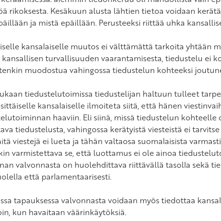
ä rikoksesta. Kesäkuun alusta lähtien tietoa voidaan kerätä, 
äillään ja mistä epäillään. Perusteeksi riittää uhka kansallise
iselle kansalaiselle muutos ei välttämättä tarkoita yhtään mi
ä kansallisen turvallisuuden vaarantamisesta, tiedustelu ei 
itenkin muodostua vahingossa tiedustelun kohteeksi joutunee
ukaan tiedustelutoimissa tiedustelijan haltuun tulleet tarpe
sittäiselle kansalaiselle ilmoiteta siitä, että hänen viestinva
telutoiminnan haaviin. Eli siinä, missä tiedustelun kohteelle
ava tiedustelusta, vahingossa kerätyistä viesteistä ei tarvitse
itä viestejä ei lueta ja tähän valtaosa suomalaisista varmast
kin varmistettava se, että luottamus ei ole ainoa tiedustelut
nan valvonnasta on huolehdittava riittävällä tasolla sekä tie
olella että parlamentaarisesti.
ssa tapauksessa valvonnasta voidaan myös tiedottaa kansalai
oin, kun havaitaan väärinkäytöksiä.