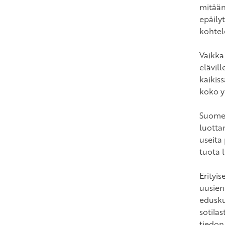
mitään
epäily
kohtele
Vaikka
elävil
kaikiss
koko yl
Suomess
luottam
useita 
tuota l
Erityi
uusien
eduskun
sotilas
tiedon