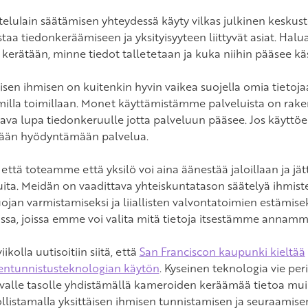
telulain säätämisen yhteydessä käyty vilkas julkinen keskust
staa tiedonkeräämiseen ja yksityisyyteen liittyvät asiat. Hal
 kerätään, minne tiedot talletetaan ja kuka niihin pääsee käs
isen ihmisen on kuitenkin hyvin vaikea suojella omia tietojaa
milla toimillaan. Monet käyttämistämme palveluista on raken
ava lupa tiedonkeruulle jotta palveluun pääsee. Jos käyttöeh
ään hyödyntämään palvelua.
ä, että toteamme että yksilö voi aina äänestää jaloillaan ja jä
uita. Meidän on vaadittava yhteiskuntatason säätelyä ihmiste
ojan varmistamiseksi ja liiallisten valvontatoimien estämise
eissa, joissa emme voi valita mitä tietoja itsestämme annamm
iikolla uutisoitiin siitä, että
San Franciscon kaupunki kieltää
entunnistusteknologian käytön
. Kyseinen teknologia vie p
valle tasolle yhdistämällä kameroiden keräämää tietoa muih
listamalla yksittäisen ihmisen tunnistamisen ja seuraamise