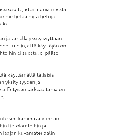
elu osoitti, että monia meistä
uamme tietää mitä tietoja
iksi.
n ja varjella yksityisyyttään
nettu niin, että käyttäjän on
toihin ei suostu, ei pääse
ttää käyttämättä tällaisia
n yksityisyyden ja
ksi. Erityisen tärkeää tämä on
e.
erinteisen kameravalvonnan
in tietokantoihin ja
n laajan kuvamateriaalin