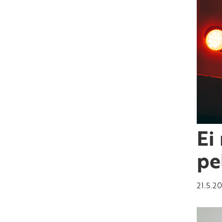
Ei
pe
21.5.2