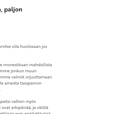
a, paljon
rvitse olla huolissaan jos
ä ole monestikaan mahdollista
lkäämme jonkun muun
olemme valmiit orjuuttamaan
la ainaista tasapainon
.
 paitsi valtion myös
vat arkipäivää, ja välillä
ettäisiin mm. epäilyttävänä