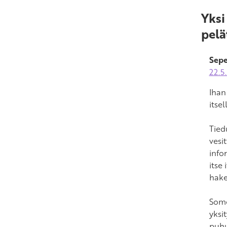
Yksi
pelä
Sepe
22.5
Ihan
itse
Tied
vesi
info
itse
hake
Some
yksi
puhu