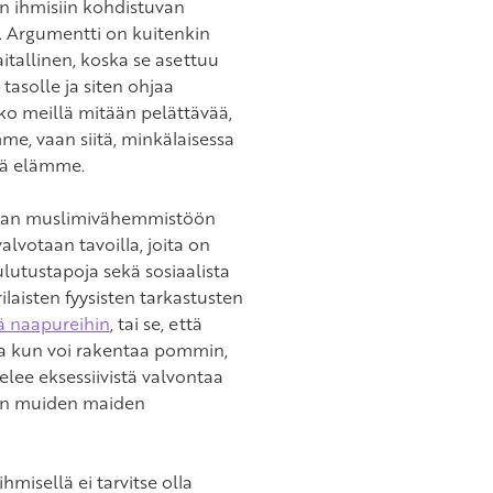
n ihmisiin kohdistuvan
. Argumentti on kuitenkin
itallinen, koska se asettuu
tasolle ja siten ohjaa
ko meillä mitään pelättävää,
mme, vaan siitä, minkälaisessa
sä elämme.
paan muslimivähemmistöön
alvotaan tavoilla, joita on
ulutustapoja sekä sosiaalista
ilaisten fyysisten tarkastusten
tä naapureihin
, tai se, että
sta kun voi rakentaa pommin,
elee eksessiivistä valvontaa
aan muiden maiden
hmisellä ei tarvitse olla