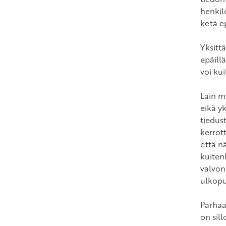
henkilö
ketä ep
Yksittä
epäill
voi ku
Lain m
eikä yk
tiedus
kerrott
että nä
kuiten
valvon
ulkopu
Parhaa
on sill