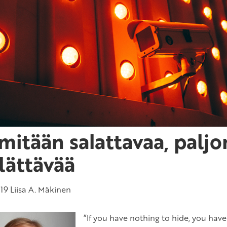
 mitään salattavaa, paljo
lättävää
019
Liisa A. Mäkinen
“If you have nothing to hide, you have