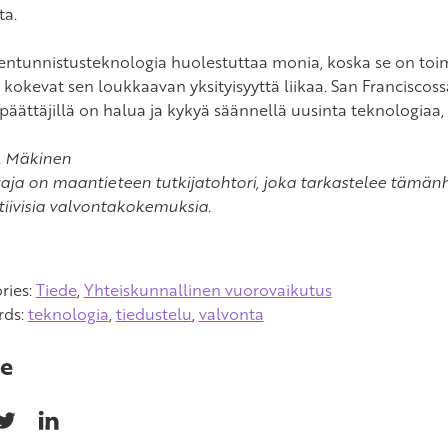
ta.
entunnistusteknologia huolestuttaa monia, koska se on to
okevat sen loukkaavan yksityisyyttä liikaa. San Franciscossa 
päättäjillä on halua ja kykyä säännellä uusinta teknologiaa, 
A. Mäkinen
ttaja on maantieteen tutkijatohtori, joka tarkastelee tämä
tiivisia valvontakokemuksia.
ries:
Tiede
,
Yhteiskunnallinen vuorovaikutus
rds:
teknologia
,
tiedustelu
,
valvonta
e