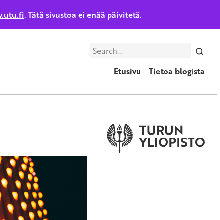
.utu.fi
. Tätä sivustoa ei enää päivitetä.
Search
Etusivu
Tietoa blogista