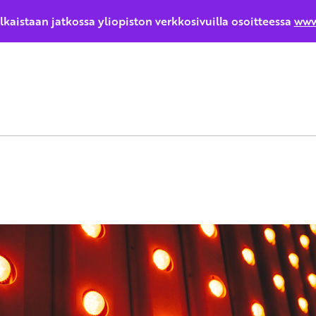
ulkaistaan jatkossa yliopiston verkkosivuilla osoitteessa
www