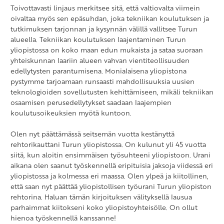
Toivottavasti linjaus merkitsee sitä, että valtiovalta viimein
oivaltaa myös sen epäsuhdan, joka tekniikan koulutuksen ja
tutkimuksen tarjonnan ja kysynnän välillä vallitsee Turun
alueella. Tekniikan koulutuksen laajentaminen Turun
yliopistossa on koko maan edun mukaista ja sataa suoraan
yhteiskunnan laariin alueen vahvan vientiteollisuuden
edellytysten parantumisena. Monialaisena yliopistona
pystymme tarjoamaan runsaasti mahdollisuuksia uusien
teknologioiden sovellutusten kehittämiseen, mikäli tekniikan
osaamisen perusedellytykset saadaan laajempien
koulutusoikeuksien myötä kuntoon.
Olen nyt päättämässä seitsemän vuotta kestänyttä
rehtorikauttani Turun yliopistossa. On kulunut yli 45 vuotta
siitä, kun aloitin ensimmäisen työsuhteeni yliopistoon. Urani
aikana olen saanut työskennellä eripituisia jaksoja viidessä eri
yliopistossa ja kolmessa eri maassa. Olen ylpeä ja kiitollinen,
että saan nyt päättää yliopistollisen työurani Turun yliopiston
rehtorina. Haluan tämän kirjoituksen välityksellä lausua
parhaimmat kiitokseni koko yliopistoyhteisölle. On ollut
hienoa työskennellä kanssanne!