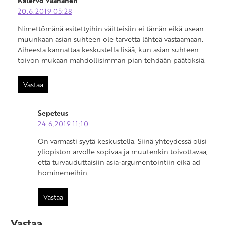
Kalervo Väänänen
20.6.2019 05:28
Nimettömänä esitettyihin väitteisiin ei tämän eikä usean
muunkaan asian suhteen ole tarvetta lähteä vastaamaan.
Aiheesta kannattaa keskustella lisää, kun asian suhteen
toivon mukaan mahdollisimman pian tehdään päätöksiä.
Vastaa
Sepeteus
24.6.2019 11:10
On varmasti syytä keskustella. Siinä yhteydessä olisi
yliopiston arvolle sopivaa ja muutenkin toivottavaa,
että turvauduttaisiin asia-argumentointiin eikä ad
hominemeihin.
Vastaa
Vastaa