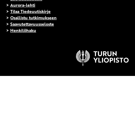
>
Aurora-lehti
>
Tilaa Tiedeuutiskirje
>
Osallistu tutkimukseen
>
Saavutettavuusseloste
>
Henkilöhaku