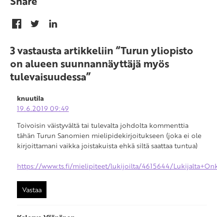
Share
3 vastausta artikkeliin “Turun yliopisto
on alueen suunnannäyttäjä myös
tulevaisuudessa”
knuutila
19.6.2019 09:49
Toivoisin väistyvältä tai tulevalta johdolta kommenttia
tähän Turun Sanomien mielipidekirjoitukseen (joka ei ole
kirjoittamani vaikka joistakuista ehkä siltä saattaa tuntua)
https://www.ts.fi/mielipiteet/lukijoilta/4615644/Lukijalta
Vastaa