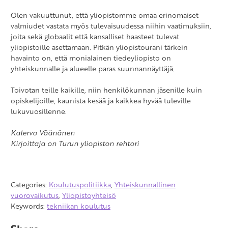
Olen vakuuttunut, että yliopistomme omaa erinomaiset
valmiudet vastata myös tulevaisuudessa niihin vaatimuksiin,
joita sekä globaalit että kansalliset haasteet tulevat
yliopistoille asettamaan. Pitkän yliopistourani tärkein
havainto on, että monialainen tiedeyliopisto on
yhteiskunnalle ja alueelle paras suunnannäyttäjä.
Toivotan teille kaikille, niin henkilökunnan jäsenille kuin
opiskelijoille, kaunista kesää ja kaikkea hyvää tuleville
lukuvuosillenne.
Kalervo Väänänen
Kirjoittaja on Turun yliopiston rehtori
Categories:
Koulutuspolitiikka
,
Yhteiskunnallinen
vuorovaikutus
,
Yliopistoyhteisö
Keywords:
tekniikan koulutus