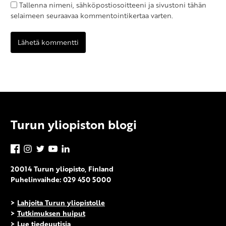
Tallenna nimeni, sähköpostiosoitteeni ja sivustoni tähän
selaimeen seuraavaa kommentointikertaa varten.
Turun yliopiston blogi
Facebook
Instagram
Twitter
YouTube
LinkedIn
20014 Turun yliopisto, Finland
Puhelinvaihde: 029 450 5000
>
Lahjoita Turun yliopistolle
>
Tutkimuksen huiput
>
Lue tiedeuutisia