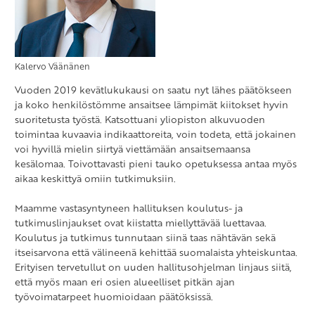
Kalervo Väänänen
Vuoden 2019 kevätlukukausi on saatu nyt lähes päätökseen
ja koko henkilöstömme ansaitsee lämpimät kiitokset hyvin
suoritetusta työstä. Katsottuani yliopiston alkuvuoden
toimintaa kuvaavia indikaattoreita, voin todeta, että jokainen
voi hyvillä mielin siirtyä viettämään ansaitsemaansa
kesälomaa. Toivottavasti pieni tauko opetuksessa antaa myös
aikaa keskittyä omiin tutkimuksiin.
Maamme vastasyntyneen hallituksen koulutus- ja
tutkimuslinjaukset ovat kiistatta miellyttävää luettavaa.
Koulutus ja tutkimus tunnutaan siinä taas nähtävän sekä
itseisarvona että välineenä kehittää suomalaista yhteiskuntaa.
Erityisen tervetullut on uuden hallitusohjelman linjaus siitä,
että myös maan eri osien alueelliset pitkän ajan
työvoimatarpeet huomioidaan päätöksissä.