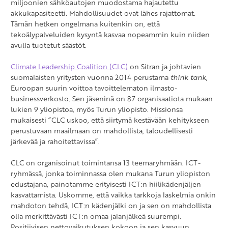
miljoonien sähköautojen muodostama hajautettu
akkukapasiteetti. Mahdollisuudet ovat lähes rajattomat.
Tämän hetken ongelmana kuitenkin on, että
tekoälypalveluiden kysyntä kasvaa nopeammin kuin niiden
avulla tuotetut säästöt.
Climate Leadership Coalition (CLC)
on Sitran ja johtavien
suomalaisten yritysten vuonna 2014 perustama
think tank
,
Euroopan suurin voittoa tavoittelematon ilmasto-
businessverkosto. Sen jäseninä on 87 organisaatiota mukaan
lukien 9 yliopistoa, myös Turun yliopisto. Missionsa
mukaisesti ”CLC uskoo, että siirtymä kestävään kehitykseen
perustuvaan maailmaan on mahdollista, taloudellisesti
järkevää ja rahoitettavissa”.
CLC on organisoinut toimintansa 13 teemaryhmään. ICT-
ryhmässä, jonka toiminnassa olen mukana Turun yliopiston
edustajana, painotamme erityisesti ICT:n hiilikädenjäljen
kasvattamista. Uskomme, että vaikka tarkkoja laskelmia onkin
mahdoton tehdä, ICT:n kädenjälki on ja sen on mahdollista
olla merkittävästi ICT:n omaa jalanjälkeä suurempi.
Positiivisen nettovaikutuksen kokoon ja sen kasvuun