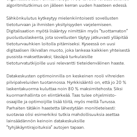
algoritmitutkimus on jälleen kerran uuden haasteen edessä.
Sähkönkulutus kytkeytyy mielenkiintoisesti sovellusten
tietoturvaan ja ihmisten yksityisyyden varjelemiseen.
Digitalisaation myötä lisääntyy nimittäin myös ”tuottamaton”
puolustuslaskenta, jota sovellusten täytyy jatkuvasti ylläpitää
tietoturvauhkien loitolla pitämiseksi. Kyseessä on uusi
digitaalisen ilkivallan muoto, joka lankeaa kaikkien yhteisestä
pussista maksettavaksi; tässäpä turkulaisille
tietoturvatutkijoille uusi relevantti tieteidenvälinen haaste.
Datakeskusten optimoinnilla on keskeinen rooli vihreiden
pilvipalveluiden tuotannossa. Nyrkkisääntö on, että jo 20 %
laskentakuorma kuluttaa noin 80 % maksimitehosta. Siksi
kuormanhallinta on elintärkeää. Taas tulee ohjelmisto-
osaajille ja optimoijille lisää töitä, myös meillä Turussa.
Parhaiten tätäkin haastetta lähestytään monitieteisesti:
suotavaa olisi esimerkiksi tutkia mahdollisuuksia asettaa
lainsäädännön keinoin datakeskuksille
”tyhjäkäyntirajoituksia” autojen tapaan.