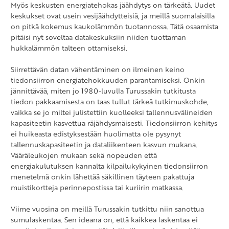
Myös keskusten energiatehokas jäähdytys on tärkeätä. Uudet
keskukset ovat usein vesijäähdytteisiä, ja meillä suomalaisilla
on pitkä kokemus kaukolämmön tuotannossa. Tätä osaamista
pitäisi nyt soveltaa datakeskuksiin niiden tuottaman
hukkalämmön talteen ottamiseksi.
Siirrettävän datan vähentäminen on ilmeinen keino
tiedonsiirron energiatehokkuuden parantamiseksi. Onkin
jännittävää, miten jo 1980-luvulla Turussakin tutkitusta
tiedon pakkaamisesta on taas tullut tärkeä tutkimuskohde,
vaikka se jo miltei julistettiin kuolleeksi tallennusvälineiden
kapasiteetin kasvettua räjähdysmäisesti. Tiedonsiirron kehitys
ei huikeasta edistyksestään huolimatta ole pysynyt
tallennuskapasiteetin ja dataliikenteen kasvun mukana.
Vääräleukojen mukaan sekä nopeuden että
energiakulutuksen kannalta kilpailukykyinen tiedonsiirron
menetelmä onkin lähettää säkillinen täyteen pakattuja
muistikortteja perinnepostissa tai kuriirin matkassa.
Viime vuosina on meillä Turussakin tutkittu niin sanottua
sumulaskentaa. Sen ideana on, että kaikkea laskentaa ei