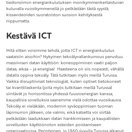
tiedonsiirron energiankulutuksen monikymmenkertaistuvan
kuluvalla vuosikymmenellä jo pelkästään tästä syystä;
kissavideoiden suoratoiston suosion kehityksestä
riippumatta.
Kestävä ICT
Mitä sitten voisimme tehdä, jotta ICT:n energiankulutus
saataisiin aisoihin? Nykyinen tekoälyvallankumous perustuu
massiivisen datan käyttöön: koneoppiminen vaatii paljon
dataa, aikaa – ja energiaa! Haasteena on siis nopeasti, vähällä
datalla oppiva tekoäly. Tätä tutkitaan myös meillä Turussa.
Vaikka disruptiiviset teknologiat, kuten optiset tietokoneet
tai kvanttilaskenta (joita myös tutkitaan meillä Turussa)
siintävät jo horisontissa yhdessä fuusioenergian kanssa,
kaupallisia sovelluksia saanemme vielä odottaa vuosikausia.
Tekoäly ei vieläkään, modernin syväoppimisen tuoman
läpimurron jälkeen, ole valmis, eikä katsetta voi siirtää
pelkästään laadukkaan datan hankkimiseen ja kaupallisten
sovellusten käyttöönoton esteiden poistamiseen
organisaatioissa. Perinteinen, jo 1960-luvulla Turussa alkanut