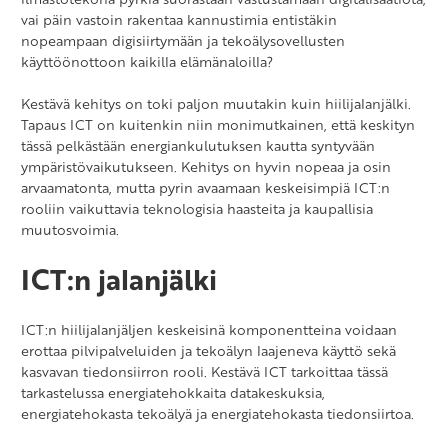
vai päin vastoin rakentaa kannustimia entistäkin
nopeampaan digisiirtymään ja tekoälysovellusten
käyttöönottoon kaikilla elämänaloilla?
Kestävä kehitys on toki paljon muutakin kuin hiilijalanjälki.
Tapaus ICT on kuitenkin niin monimutkainen, että keskityn
tässä pelkästään energiankulutuksen kautta syntyvään
ympäristövaikutukseen. Kehitys on hyvin nopeaa ja osin
arvaamatonta, mutta pyrin avaamaan keskeisimpiä ICT:n
rooliin vaikuttavia teknologisia haasteita ja kaupallisia
muutosvoimia.
ICT:n jalanjälki
ICT:n hiilijalanjäljen keskeisinä komponentteina voidaan
erottaa pilvipalveluiden ja tekoälyn laajeneva käyttö sekä
kasvavan tiedonsiirron rooli. Kestävä ICT tarkoittaa tässä
tarkastelussa energiatehokkaita datakeskuksia,
energiatehokasta tekoälyä ja energiatehokasta tiedonsiirtoa.