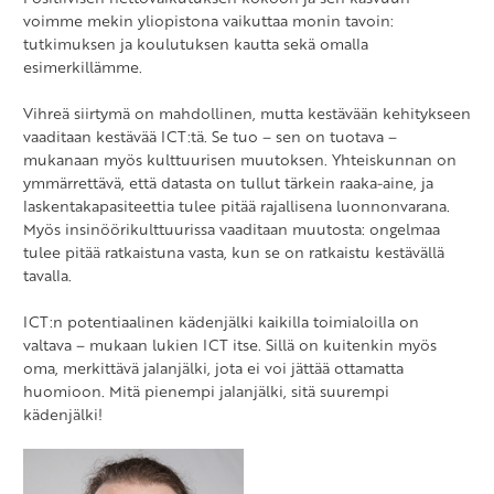
voimme mekin yliopistona vaikuttaa monin tavoin:
tutkimuksen ja koulutuksen kautta sekä omalla
esimerkillämme.
Vihreä siirtymä on mahdollinen, mutta kestävään kehitykseen
vaaditaan kestävää ICT:tä. Se tuo – sen on tuotava –
mukanaan myös kulttuurisen muutoksen. Yhteiskunnan on
ymmärrettävä, että datasta on tullut tärkein raaka-aine, ja
laskentakapasiteettia tulee pitää rajallisena luonnonvarana.
Myös insinöörikulttuurissa vaaditaan muutosta: ongelmaa
tulee pitää ratkaistuna vasta, kun se on ratkaistu kestävällä
tavalla.
ICT:n potentiaalinen kädenjälki kaikilla toimialoilla on
valtava – mukaan lukien ICT itse. Sillä on kuitenkin myös
oma, merkittävä jalanjälki, jota ei voi jättää ottamatta
huomioon. Mitä pienempi jalanjälki, sitä suurempi
kädenjälki!