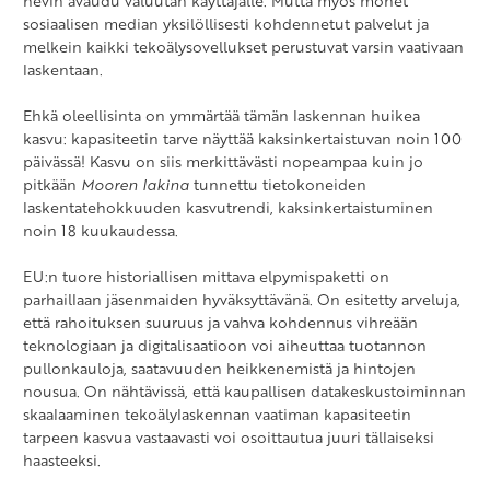
hevin avaudu valuutan käyttäjälle. Mutta myös monet
sosiaalisen median yksilöllisesti kohdennetut palvelut ja
melkein kaikki tekoälysovellukset perustuvat varsin vaativaan
laskentaan.
Ehkä oleellisinta on ymmärtää tämän laskennan huikea
kasvu: kapasiteetin tarve näyttää kaksinkertaistuvan noin 100
päivässä! Kasvu on siis merkittävästi nopeampaa kuin jo
pitkään
Mooren lakina
tunnettu tietokoneiden
laskentatehokkuuden kasvutrendi, kaksinkertaistuminen
noin 18 kuukaudessa.
EU:n tuore historiallisen mittava elpymispaketti on
parhaillaan jäsenmaiden hyväksyttävänä. On esitetty arveluja,
että rahoituksen suuruus ja vahva kohdennus vihreään
teknologiaan ja digitalisaatioon voi aiheuttaa tuotannon
pullonkauloja, saatavuuden heikkenemistä ja hintojen
nousua. On nähtävissä, että kaupallisen datakeskustoiminnan
skaalaaminen tekoälylaskennan vaatiman kapasiteetin
tarpeen kasvua vastaavasti voi osoittautua juuri tällaiseksi
haasteeksi.