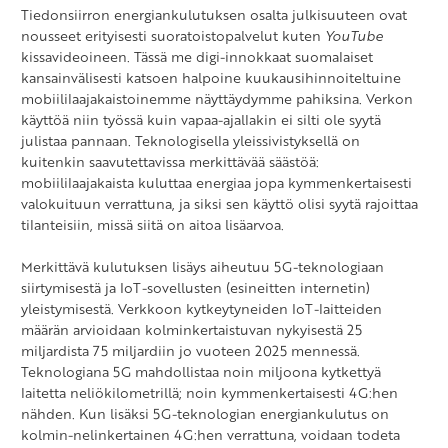
Tiedonsiirron energiankulutuksen osalta julkisuuteen ovat
nousseet erityisesti suoratoistopalvelut kuten
YouTube
kissavideoineen. Tässä me digi-innokkaat suomalaiset
kansainvälisesti katsoen halpoine kuukausihinnoiteltuine
mobiililaajakaistoinemme näyttäydymme pahiksina. Verkon
käyttöä niin työssä kuin vapaa-ajallakin ei silti ole syytä
julistaa pannaan. Teknologisella yleissivistyksellä on
kuitenkin saavutettavissa merkittävää säästöä:
mobiililaajakaista kuluttaa energiaa jopa kymmenkertaisesti
valokuituun verrattuna, ja siksi sen käyttö olisi syytä rajoittaa
tilanteisiin, missä siitä on aitoa lisäarvoa.
Merkittävä kulutuksen lisäys aiheutuu 5G-teknologiaan
siirtymisestä ja IoT-sovellusten (esineitten internetin)
yleistymisestä. Verkkoon kytkeytyneiden IoT-laitteiden
määrän arvioidaan kolminkertaistuvan nykyisestä 25
miljardista 75 miljardiin jo vuoteen 2025 mennessä.
Teknologiana 5G mahdollistaa noin miljoona kytkettyä
laitetta neliökilometrillä; noin kymmenkertaisesti 4G:hen
nähden. Kun lisäksi 5G-teknologian energiankulutus on
kolmin-nelinkertainen 4G:hen verrattuna, voidaan todeta