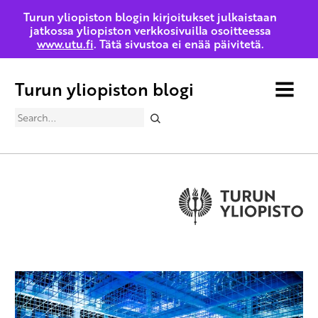
Turun yliopiston blogin kirjoitukset julkaistaan
jatkossa yliopiston verkkosivuilla osoitteessa
www.utu.fi
. Tätä sivustoa ei enää päivitetä.
Turun yliopiston blogi
MENU
Search