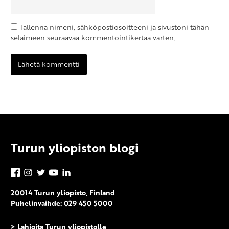
Tallenna nimeni, sähköpostiosoitteeni ja sivustoni tähän
selaimeen seuraavaa kommentointikertaa varten.
Turun yliopiston blogi
Facebook
Instagram
Twitter
YouTube
LinkedIn
20014 Turun yliopisto, Finland
Puhelinvaihde: 029 450 5000
>
Lahjoita Turun yliopistolle