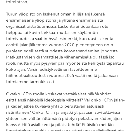
toimintaan.
Turun yliopisto on laskenut oman hiilijalanjälkensä
ensimmäisenä yliopistona ja yhtenä ensimmäisistä
organisaatioista Suomessa. Laskenta ei tietenkään ole
helppoa tai kovin tarkkaa, mutta sen käytännön
toimivuudesta saatiin hyvä esimerkki, kun uusi laskenta
osoitti jalanjälkemme vuonna 2020 pienentyneen noin
puoleen edellisestä vuodesta koronapandemian johdosta.
Matkustamisen dramaattisella vähenemisellä oli tässä iso
rooli, mutta myös pysyvämpää myönteistä kehitystä tapahtuu
koko ajan. Varsin edistyksellinen tavoitteemme
hiilineutraalisuudesta vuonna 2025 vaatii meitä jatkamaan
toimiamme tarmokkaasti.
Ovatko ICT:n roolia koskevat vastakkaiset näkökohdat
esittäjänsä näköisiä ideologisia väitteitä? Vai onko ICT:n jalan-
ja kädenjälkeä kuvaava yhtälö perustavanlaatuisesti
ristiriitainen? Onko ICT:n jalanjälki ylipäätään sovitettavissa
yhteen sen välttämättömänä pidetyn pelastavan kädenjäljen
kanssa? Mitä asialle voi ja pitäisi tehdä? Pitäisikö meidän
ilmastotekona pyrkiä suorastaan vastustamaan digitalisaatiota,