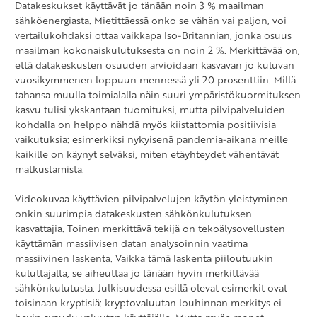
Datakeskukset käyttävät jo tänään noin 3 % maailman
sähköenergiasta. Mietittäessä onko se vähän vai paljon, voi
vertailukohdaksi ottaa vaikkapa Iso-Britannian, jonka osuus
maailman kokonaiskulutuksesta on noin 2 %. Merkittävää on,
että datakeskusten osuuden arvioidaan kasvavan jo kuluvan
vuosikymmenen loppuun mennessä yli 20 prosenttiin. Millä
tahansa muulla toimialalla näin suuri ympäristökuormituksen
kasvu tulisi ykskantaan tuomituksi, mutta pilvipalveluiden
kohdalla on helppo nähdä myös kiistattomia positiivisia
vaikutuksia: esimerkiksi nykyisenä pandemia-aikana meille
kaikille on käynyt selväksi, miten etäyhteydet vähentävät
matkustamista.
Videokuvaa käyttävien pilvipalvelujen käytön yleistyminen
onkin suurimpia datakeskusten sähkönkulutuksen
kasvattajia. Toinen merkittävä tekijä on tekoälysovellusten
käyttämän massiivisen datan analysoinnin vaatima
massiivinen laskenta. Vaikka tämä laskenta piiloutuukin
kuluttajalta, se aiheuttaa jo tänään hyvin merkittävää
sähkönkulutusta. Julkisuudessa esillä olevat esimerkit ovat
toisinaan kryptisiä: kryptovaluutan louhinnan merkitys ei