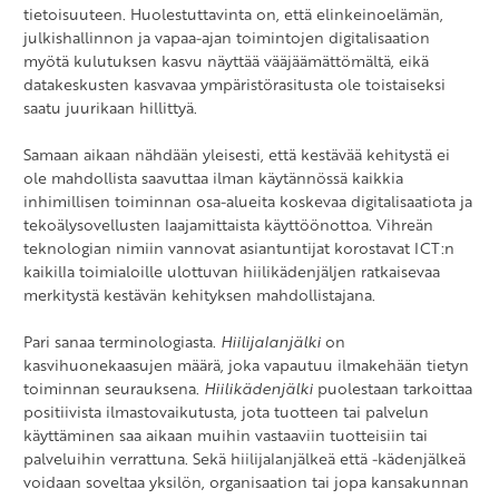
tietoisuuteen. Huolestuttavinta on, että elinkeinoelämän,
julkishallinnon ja vapaa-ajan toimintojen digitalisaation
myötä kulutuksen kasvu näyttää vääjäämättömältä, eikä
datakeskusten kasvavaa ympäristörasitusta ole toistaiseksi
saatu juurikaan hillittyä.
Samaan aikaan nähdään yleisesti, että kestävää kehitystä ei
ole mahdollista saavuttaa ilman käytännössä kaikkia
inhimillisen toiminnan osa-alueita koskevaa digitalisaatiota ja
tekoälysovellusten laajamittaista käyttöönottoa. Vihreän
teknologian nimiin vannovat asiantuntijat korostavat ICT:n
kaikilla toimialoille ulottuvan hiilikädenjäljen ratkaisevaa
merkitystä kestävän kehityksen mahdollistajana.
Pari sanaa terminologiasta.
Hiilijalanjälki
on
kasvihuonekaasujen määrä, joka vapautuu ilmakehään tietyn
toiminnan seurauksena.
Hiilikädenjälki
puolestaan tarkoittaa
positiivista ilmastovaikutusta, jota tuotteen tai palvelun
käyttäminen saa aikaan muihin vastaaviin tuotteisiin tai
palveluihin verrattuna. Sekä hiilijalanjälkeä että -kädenjälkeä
voidaan soveltaa yksilön, organisaation tai jopa kansakunnan