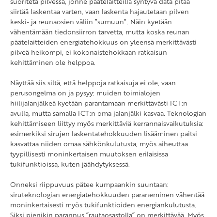
suoriteta pilvessä, jonne päätelaitteilla syntyvä data pitää
siirtää laskentaa varten, vaan laskenta hajautetaan pilven
keski- ja reunaosien väliin ”sumuun”. Näin kyetään
vähentämään tiedonsiirron tarvetta, mutta koska reunan
päätelaitteiden energiatehokkuus on yleensä merkittävästi
pilveä heikompi, ei kokonaistehokkaan ratkaisun
kehittäminen ole helppoa.
Näyttää siis siltä, että helppoja ratkaisuja ei ole, vaan
perusongelma on ja pysyy: muiden toimialojen
hiilijalanjälkeä kyetään parantamaan merkittävästi ICT:n
avulla, mutta samalla ICT:n oma jalanjälki kasvaa. Teknologian
kehittämiseen liittyy myös merkittäviä kerrannaisvaikutuksia:
esimerkiksi sirujen laskentatehokkuuden lisääminen paitsi
kasvattaa niiden omaa sähkönkulutusta, myös aiheuttaa
tyypillisesti moninkertaisen muutoksen erilaisissa
tukifunktioissa, kuten jäähdytyksessä.
Onneksi riippuvuus pätee kumpaankin suuntaan:
siruteknologian energiatehokkuuden paraneminen vähentää
moninkertaisesti myös tukifunktioiden energiankulutusta.
Siksi pienikin parannus ”rautaosastolla” on merkittävää. Myös