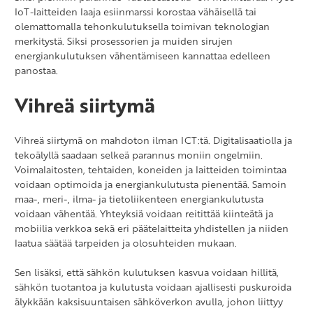
IoT-laitteiden laaja esiinmarssi korostaa vähäisellä tai
olemattomalla tehonkulutuksella toimivan teknologian
merkitystä. Siksi prosessorien ja muiden sirujen
energiankulutuksen vähentämiseen kannattaa edelleen
panostaa.
Vihreä siirtymä
Vihreä siirtymä on mahdoton ilman ICT:tä. Digitalisaatiolla ja
tekoälyllä saadaan selkeä parannus moniin ongelmiin.
Voimalaitosten, tehtaiden, koneiden ja laitteiden toimintaa
voidaan optimoida ja energiankulutusta pienentää. Samoin
maa-, meri-, ilma- ja tietoliikenteen energiankulutusta
voidaan vähentää. Yhteyksiä voidaan reitittää kiinteätä ja
mobiilia verkkoa sekä eri päätelaitteita yhdistellen ja niiden
laatua säätää tarpeiden ja olosuhteiden mukaan.
Sen lisäksi, että sähkön kulutuksen kasvua voidaan hillitä,
sähkön tuotantoa ja kulutusta voidaan ajallisesti puskuroida
älykkään kaksisuuntaisen sähköverkon avulla, johon liittyy