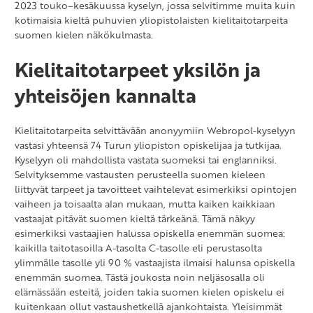
2023 touko–kesäkuussa kyselyn, jossa selvitimme muita kuin
kotimaisia kieltä puhuvien yliopistolaisten kielitaitotarpeita
suomen kielen näkökulmasta.
Kielitaitotarpeet yksilön ja
yhteisöjen kannalta
Kielitaitotarpeita selvittävään anonyymiin Webropol-kyselyyn
vastasi yhteensä 74 Turun yliopiston opiskelijaa ja tutkijaa.
Kyselyyn oli mahdollista vastata suomeksi tai englanniksi.
Selvityksemme vastausten perusteella suomen kieleen
liittyvät tarpeet ja tavoitteet vaihtelevat esimerkiksi opintojen
vaiheen ja toisaalta alan mukaan, mutta kaiken kaikkiaan
vastaajat pitävät suomen kieltä tärkeänä. Tämä näkyy
esimerkiksi vastaajien halussa opiskella enemmän suomea:
kaikilla taitotasoilla A-tasolta C-tasolle eli perustasolta
ylimmälle tasolle yli 90 % vastaajista ilmaisi halunsa opiskella
enemmän suomea. Tästä joukosta noin neljäsosalla oli
elämässään esteitä, joiden takia suomen kielen opiskelu ei
kuitenkaan ollut vastaushetkellä ajankohtaista. Yleisimmät