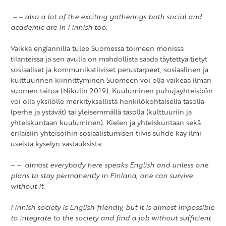
– – also a lot of the exciting gatherings both social and
academic are in Finnish too.
Vaikka englannilla tulee Suomessa toimeen monissa
tilanteissa ja sen avulla on mahdollista saada täytettyä tietyt
sosiaaliset ja kommunikatiiviset perustarpeet, sosiaalinen ja
kulttuurinen kiinnittyminen Suomeen voi olla vaikeaa ilman
suomen taitoa (Nikulin 2019). Kuuluminen puhujayhteisöön
voi olla yksilölle merkityksellistä henkilökohtaisella tasolla
(perhe ja ystävät) tai yleisemmällä tasolla (kulttuuriin ja
yhteiskuntaan kuuluminen). Kielen ja yhteiskuntaan sekä
erilaisiin yhteisöihin sosiaalistumisen tiivis suhde käy ilmi
useista kyselyn vastauksista:
– – almost everybody here speaks English and unless one
plans to stay permanently in Finland, one can survive
without it.
Finnish society is English-friendly, but it is almost impossible
to integrate to the society and find a job without sufficient