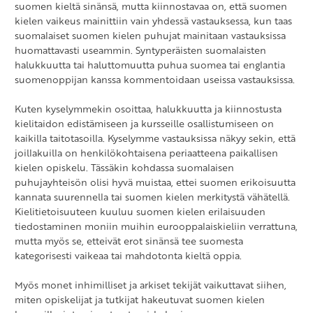
suomen kieltä sinänsä, mutta kiinnostavaa on, että suomen
kielen vaikeus mainittiin vain yhdessä vastauksessa, kun taas
suomalaiset suomen kielen puhujat mainitaan vastauksissa
huomattavasti useammin. Syntyperäisten suomalaisten
halukkuutta tai haluttomuutta puhua suomea tai englantia
suomenoppijan kanssa kommentoidaan useissa vastauksissa.
Kuten kyselymmekin osoittaa, halukkuutta ja kiinnostusta
kielitaidon edistämiseen ja kursseille osallistumiseen on
kaikilla taitotasoilla. Kyselymme vastauksissa näkyy sekin, että
joillakuilla on henkilökohtaisena periaatteena paikallisen
kielen opiskelu. Tässäkin kohdassa suomalaisen
puhujayhteisön olisi hyvä muistaa, ettei suomen erikoisuutta
kannata suurennella tai suomen kielen merkitystä vähätellä.
Kielitietoisuuteen kuuluu suomen kielen erilaisuuden
tiedostaminen moniin muihin eurooppalaiskieliin verrattuna,
mutta myös se, etteivät erot sinänsä tee suomesta
kategorisesti vaikeaa tai mahdotonta kieltä oppia.
Myös monet inhimilliset ja arkiset tekijät vaikuttavat siihen,
miten opiskelijat ja tutkijat hakeutuvat suomen kielen