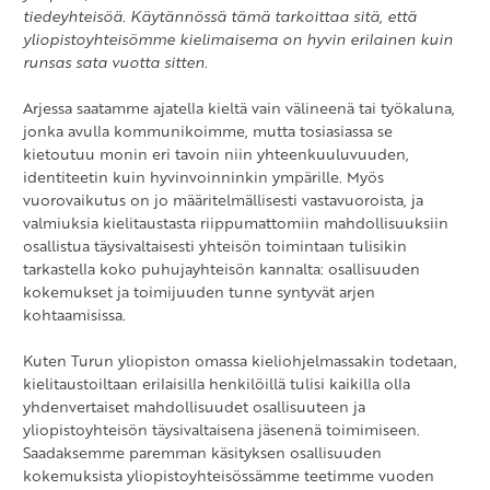
tiedeyhteisöä. Käytännössä tämä tarkoittaa sitä, että
yliopistoyhteisömme kielimaisema on hyvin erilainen kuin
runsas sata vuotta sitten.
Arjessa saatamme ajatella kieltä vain välineenä tai työkaluna,
jonka avulla kommunikoimme, mutta tosiasiassa se
kietoutuu monin eri tavoin niin yhteenkuuluvuuden,
identiteetin kuin hyvinvoinninkin ympärille. Myös
vuorovaikutus on jo määritelmällisesti vastavuoroista, ja
valmiuksia kielitaustasta riippumattomiin mahdollisuuksiin
osallistua täysivaltaisesti yhteisön toimintaan tulisikin
tarkastella koko puhujayhteisön kannalta: osallisuuden
kokemukset ja toimijuuden tunne syntyvät arjen
kohtaamisissa.
Kuten Turun yliopiston omassa kieliohjelmassakin todetaan,
kielitaustoiltaan erilaisilla henkilöillä tulisi kaikilla olla
yhdenvertaiset mahdollisuudet osallisuuteen ja
yliopistoyhteisön täysivaltaisena jäsenenä toimimiseen.
Saadaksemme paremman käsityksen osallisuuden
kokemuksista yliopistoyhteisössämme teetimme vuoden