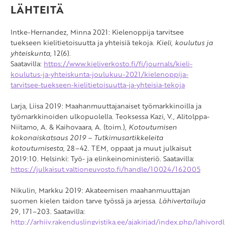
LÄHTEITÄ
Intke-Hernandez, Minna 2021: Kielenoppija tarvitsee
tuekseen kielitietoisuutta ja yhteisiä tekoja.
Kieli, koulutus ja
yhteiskunta
, 12(6).
Saatavilla:
https://www.kieliverkosto.fi/fi/journals/kieli-
koulutus-ja-yhteiskunta-joulukuu-2021/kielenoppija-
tarvitsee-tuekseen-kielitietoisuutta-ja-yhteisia-tekoja
Larja, Liisa 2019: Maahanmuuttajanaiset työmarkkinoilla ja
työmarkkinoiden ulkopuolella. Teoksessa Kazi, V., Alitolppa-
Niitamo, A. & Kaihovaara, A. (toim.),
Kotoutumisen
kokonaiskatsaus 2019 – Tutkimusartikkeleita
kotoutumisesta
, 28–42. TEM, oppaat ja muut julkaisut
2019:10. Helsinki: Työ- ja elinkeinoministeriö. Saatavilla:
https://julkaisut.valtioneuvosto.fi/handle/10024/162005
Nikulin, Markku 2019: Akateemisen maahanmuuttajan
suomen kielen taidon tarve työssä ja arjessa.
Lähivertailuja
29, 171–203. Saatavilla:
http://arhiiv.rakenduslingvistika.ee/ajakirjad/index.php/lahivord