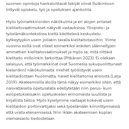
suomen opintoja hankaloittavat tekijät olivat (tutkintoon
liittyvä) opiskelu, työ ja opetuksen ajankohta.
Myös työmarkkinoiden näkökulma ja eri alojen erilaiset
kielitaitovaatimukset näkyvät vastauksissa. Yliopisto- ja
työelämäkontekstissa kieltä käsittelevä keskustelu
kytkeytyykin usein jollakin tavalla kielitaitotasoihin. Viime
vuosina esillä ovat olleet esimerkiksi eräiden säänneltyjen
ammattien kielitaitovaatimukset ja myös se, mitä riittävä
kielitaito milloinkin tarkoittaa (Pitkänen 2023). Ei olekaan
salaisuus, että työmarkkinat ovat Suomessa sukupuolittuneet
kielen(kin) näkökulmasta: miehet työllistyvät usein
kielitaidostaan huolimatta, naiset kielitaitonsa ansiosta (Larja
2019). Akateemisilla aloilla tämä näkyy esimerkiksi siten, että
naisvaltaisella opetusalalla edellytetään niin perus- kuin
esiopetuksessakin opetuskielen erinomaista suullista ja
kirjallista taitoa. Myös kyselymme vastaajat kokevat usein
kielitaidon portinvartijaksi sekä työelämään kiinnittymisessä
että uralla etenemisessä. Niin ikään akateemisen kuplan
olemassaolo tiedostetaan.