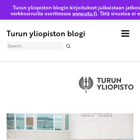
Turun yliopiston blogin kirjoitukset julkaistaan jatko
verkkosivuilla osoitteessa
www.utu.fi
. Tätä sivustoa ei 
Turun yliopiston blogi
MENU
Search