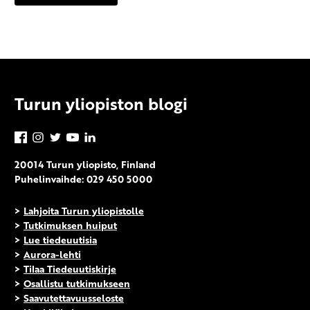
Turun yliopiston blogi
Facebook
Instagram
Twitter
YouTube
LinkedIn
20014 Turun yliopisto, Finland
Puhelinvaihde: 029 450 5000
>
Lahjoita Turun yliopistolle
>
Tutkimuksen huiput
>
Lue tiedeuutisia
>
Aurora-lehti
>
Tilaa Tiedeuutiskirje
>
Osallistu tutkimukseen
>
Saavutettavuusseloste