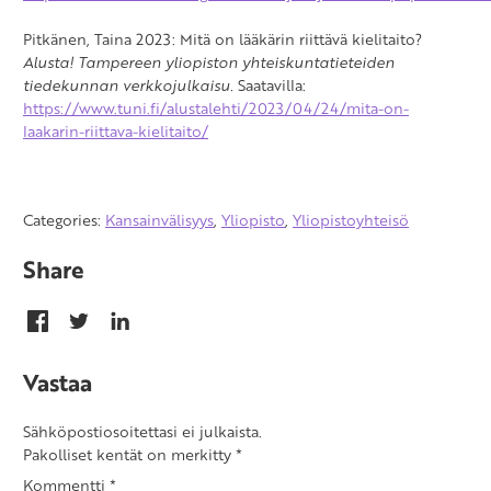
Pitkänen, Taina 2023: Mitä on lääkärin riittävä kielitaito?
Alusta! Tampereen yliopiston yhteiskuntatieteiden
tiedekunnan verkkojulkaisu.
Saatavilla:
https://www.tuni.fi/alustalehti/2023/04/24/mita-on-
laakarin-riittava-kielitaito/
Categories:
Kansainvälisyys
,
Yliopisto
,
Yliopistoyhteisö
Share
Vastaa
Sähköpostiosoitettasi ei julkaista.
Pakolliset kentät on merkitty
*
Kommentti
*