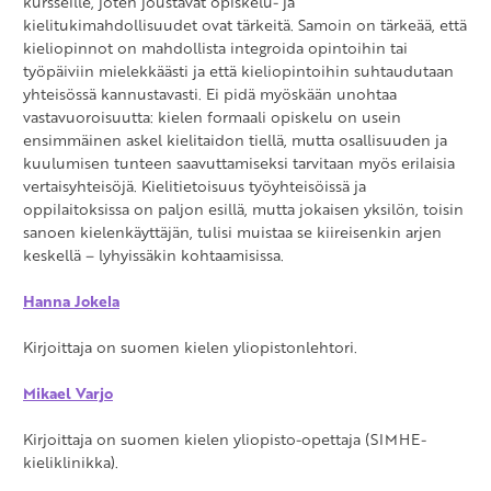
kursseille, joten joustavat opiskelu- ja
kielitukimahdollisuudet ovat tärkeitä. Samoin on tärkeää, että
kieliopinnot on mahdollista integroida opintoihin tai
työpäiviin mielekkäästi ja että kieliopintoihin suhtaudutaan
yhteisössä kannustavasti. Ei pidä myöskään unohtaa
vastavuoroisuutta: kielen formaali opiskelu on usein
ensimmäinen askel kielitaidon tiellä, mutta osallisuuden ja
kuulumisen tunteen saavuttamiseksi tarvitaan myös erilaisia
vertaisyhteisöjä. Kielitietoisuus työyhteisöissä ja
oppilaitoksissa on paljon esillä, mutta jokaisen yksilön, toisin
sanoen kielenkäyttäjän, tulisi muistaa se kiireisenkin arjen
keskellä – lyhyissäkin kohtaamisissa.
Hanna Jokela
Kirjoittaja on suomen kielen yliopistonlehtori.
Mikael Varjo
Kirjoittaja on suomen kielen yliopisto-opettaja (SIMHE-
kieliklinikka).