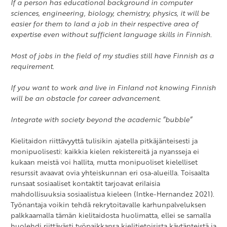
If a person has educational background in computer
sciences, engineering, biology, chemistry, physics, it will be
easier for them to land a job in their respective area of
expertise even without sufficient language skills in Finnish.
Most of jobs in the field of my studies still have Finnish as a
requirement.
If you want to work and live in Finland not knowing Finnish
will be an obstacle for career advancement.
Integrate with society beyond the academic ”bubble”
Kielitaidon riittävyyttä tulisikin ajatella pitkäjänteisesti ja
monipuolisesti: kaikkia kielen rekistereitä ja nyansseja ei
kukaan meistä voi hallita, mutta monipuoliset kielelliset
resurssit avaavat ovia yhteiskunnan eri osa-alueilla. Toisaalta
runsaat sosiaaliset kontaktit tarjoavat erilaisia
mahdollisuuksia sosiaalistua kieleen (Intke-Hernandez 2021).
Työnantaja voikin tehdä rekrytoitavalle karhunpalveluksen
palkkaamalla tämän kielitaidosta huolimatta, ellei se samalla
huolehdi riittävästi työpaikkansa kielitietoisista käytänteistä ja