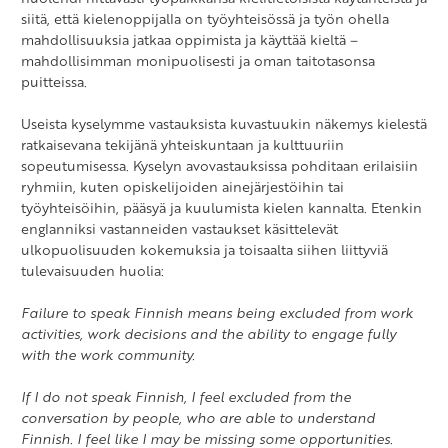
siitä, että kielenoppijalla on työyhteisössä ja työn ohella
mahdollisuuksia jatkaa oppimista ja käyttää kieltä –
mahdollisimman monipuolisesti ja oman taitotasonsa
puitteissa.
Useista kyselymme vastauksista kuvastuukin näkemys kielestä
ratkaisevana tekijänä yhteiskuntaan ja kulttuuriin
sopeutumisessa. Kyselyn avovastauksissa pohditaan erilaisiin
ryhmiin, kuten opiskelijoiden ainejärjestöihin tai
työyhteisöihin, pääsyä ja kuulumista kielen kannalta. Etenkin
englanniksi vastanneiden vastaukset käsittelevät
ulkopuolisuuden kokemuksia ja toisaalta siihen liittyviä
tulevaisuuden huolia:
Failure to speak Finnish means being excluded from work
activities, work decisions and the ability to engage fully
with the work community.
If I do not speak Finnish, I feel excluded from the
conversation by people, who are able to understand
Finnish. I feel like I may be missing some opportunities.