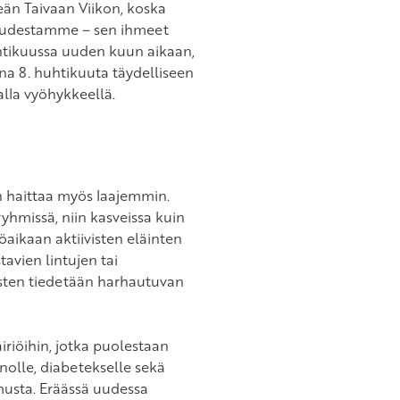
än Taivaan Viikon, koska
suudestamme – sen ihmeet
uhtikuussa uuden kuun aikaan,
na 8. huhtikuuta täydelliseen
la vyöhykkeellä.
on haittaa myös laajemmin.
yhmissä, niin kasveissa kuin
Yöaikaan aktiivisten eläinten
tavien lintujen tai
sten tiedetään harhautuvan
riöihin, jotka puolestaan
inolle, diabetekselle sekä
imusta. Eräässä uudessa