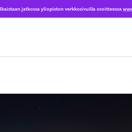
ulkaistaan jatkossa yliopiston verkkosivuilla osoitteessa
www