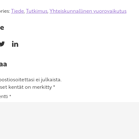
ries:
Tiede
,
Tutkimus
,
Yhteiskunnallinen vuorovaikutus
e
aa
stiosoitettasi ei julkaista.
iset kentät on merkitty
*
ntti
*