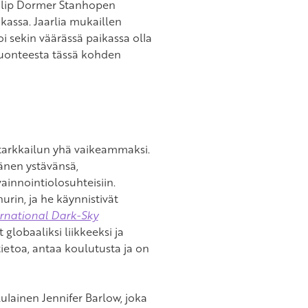
hilip Dormer Stanhopen
kassa. Jaarlia mukaillen
oi sekin väärässä paikassa olla
luonteesta tässä kohden
tarkkailun yhä vaikeammaksi.
hänen ystävänsä,
ainnointiolosuhteisiin.
urin, ja he käynnistivät
ernational Dark-Sky
lobaaliksi liikkeeksi ja
ietoa, antaa koulutusta ja on
ulainen Jennifer Barlow, joka