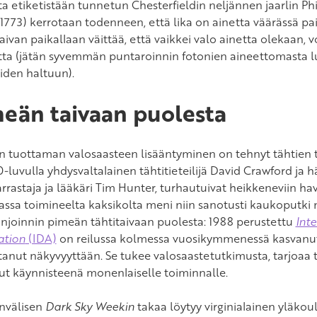
ta etiketistään tunnetun Chesterfieldin neljännen jaarlin P
1773) kerrotaan todenneen, että lika on ainetta väärässä pai
aivan paikallaan väittää, että vaikkei valo ainetta olekaan, v
tta (jätän syvemmän puntaroinnin fotonien aineettomasta 
oiden haltuun).
eän taivaan puolesta
n tuottaman valosaasteen lisääntyminen on tehnyt tähtien 
0-luvulla yhdysvaltalainen tähtitieteilijä David Crawford ja 
rrastaja ja lääkäri Tim Hunter, turhautuivat heikkeneviin hav
assa toimineelta kaksikolta meni niin sanotusti kaukoputki n
joinnin pimeän tähtitaivaan puolesta: 1988 perustettu
Int
ation
(IDA)
on reilussa kolmessa vuosikymmenessä kasvanut g
tanut näkyvyyttään. Se tukee valosaastetutkimusta, tarjoaa t
ut käynnisteenä monenlaiselle toiminnalle.
nvälisen
Dark Sky Weekin
takaa löytyy virginialainen yläkoul