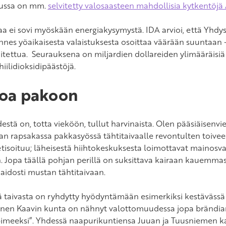
sussa on mm.
selvitetty valosaasteen mahdollisia kytkentöjä 
a ei sovi myöskään energiakysymystä. IDA arvioi, että Yhdys
nes yöaikaisesta valaistuksesta osoittaa väärään suuntaan – 
oitettua. Seurauksena on miljardien dollareiden ylimääräisiä
hiilidioksidipäästöjä.
oa pakoon
stä on, totta vieköön, tullut harvinaista. Olen pääsiäisenvie
tan rapsakassa pakkasyössä tähtitaivaalle revontulten toivee
tisoituu; läheisestä hiihtokeskuksesta loimottavat mainosva
n. Jopa täällä pohjan perillä on suksittava kairaan kauemmas 
aidosti mustan tähtitaivaan.
 taivasta on ryhdytty hyödyntämään esimerkiksi kestävässä 
inen Kaavin kunta on nähnyt valottomuudessa jopa brändiar
pimeeksi”. Yhdessä naapurikuntiensa Juuan ja Tuusniemen ka