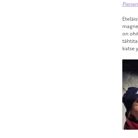
Pienen
Eteläis
magnee
on ohi
tähtita
katse y