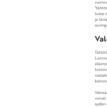
vuonna
”tähti
tulee 
ja tän
auring
Val
Tähtih
Luonno
eläimis
toiminn
vastak
keinov
Valosa
voivat 
sydän-