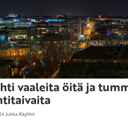
hti vaaleita öitä ja tum
htitaivaita
24
Jukka Käyhkö