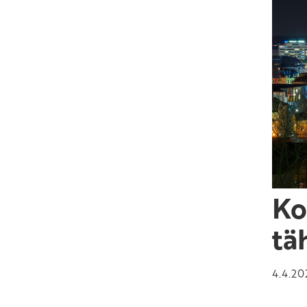
Ko
tä
4.4.20