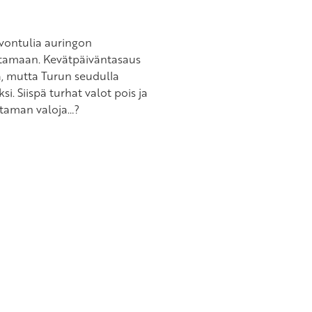
evontulia auringon
ottamaan. Kevätpäiväntasaus
ä, mutta Turun seudulla
i. Siispä turhat valot pois ja
sataman valoja…?