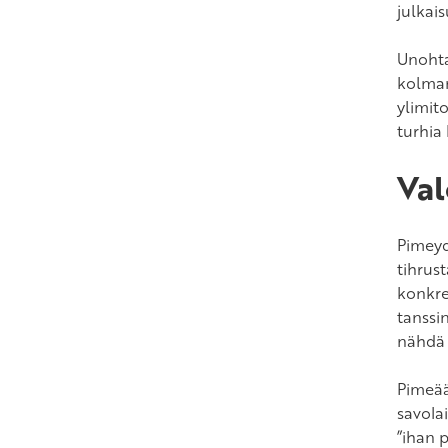
julkai
Unohta
kolman
ylimit
turhia 
Val
Pimeyde
tihrus
konkre
tanssi
nähdä 
Pimeää
savola
”ihan 