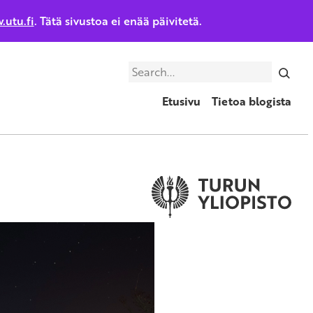
.utu.fi
. Tätä sivustoa ei enää päivitetä.
Search
Etusivu
Tietoa blogista