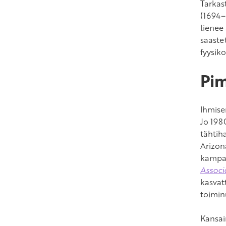
Tarkas
(1694–
lienee 
saaste
fyysik
Pim
Ihmise
Jo 198
tähtiha
Arizon
kampan
Associ
kasvat
toimin
Kansai