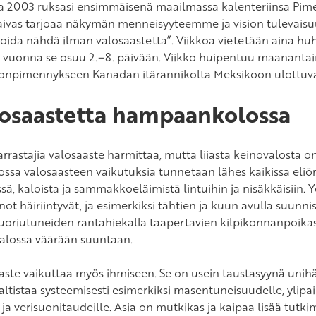
 2003 ruksasi ensimmäisenä maailmassa kalenteriinsa Pime
taivas tarjoaa näkymän menneisyyteemme ja vision tulevai
voida nähdä ilman valosaastetta”. Viikkoa vietetään aina h
ä vuonna se osuu 2.–8. päivään. Viikko huipentuu maanantai
onpimennykseen Kanadan itärannikolta Meksikoon ulottuval
osaastetta hampaankolossa
arrastajia valosaaste harmittaa, mutta liiasta keinovalosta 
ssa valosaasteen vaikutuksia tunnetaan lähes kaikissa eliör
sä, kaloista ja sammakkoeläimistä lintuihin ja nisäkkäisiin. 
ot häiriintyvät, ja esimerkiksi tähtien ja kuun avulla suunnis
uoriutuneiden rantahiekalla taapertavien kilpikonnanpoika
alossa väärään suuntaan.
aste vaikuttaa myös ihmiseen. Se on usein taustasyynä unihäi
altistaa systeemisesti esimerkiksi masentuneisuudelle, ylipa
 ja verisuonitaudeille. Asia on mutkikas ja kaipaa lisää tutk