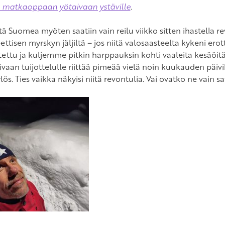
 matkaoppaan yötaivaan ystäville
.
tä Suomea myöten saatiin vain reilu viikko sitten ihastella r
ttisen myrskyn jäljiltä – jos niitä valosaasteelta kykeni er
tettu ja kuljemme pitkin harppauksin kohti vaaleita kesäöit
ivaan tuijottelulle riittää pimeää vielä noin kuukauden päiviks
lös. Ties vaikka näkyisi niitä revontulia. Vai ovatko ne vain 