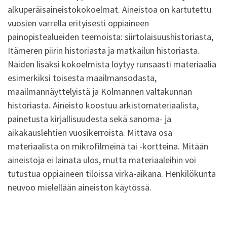
alkuperäisaineistokokoelmat. Aineistoa on kartutettu
vuosien varrella erityisesti oppiaineen
painopistealueiden teemoista: siirtolaisuushistoriasta,
Itämeren piirin historiasta ja matkailun historiasta.
Näiden lisäksi kokoelmista löytyy runsaasti materiaalia
esimerkiksi toisesta maailmansodasta,
maailmannäyttelyistä ja Kolmannen valtakunnan
historiasta. Aineisto koostuu arkistomateriaalista,
painetusta kirjallisuudesta sekä sanoma- ja
aikakauslehtien vuosikerroista. Mittava osa
materiaalista on mikrofilmeinä tai -kortteina. Mitään
aineistoja ei lainata ulos, mutta materiaaleihin voi
tutustua oppiaineen tiloissa virka-aikana. Henkilökunta
neuvoo mielellään aineiston käytössä.