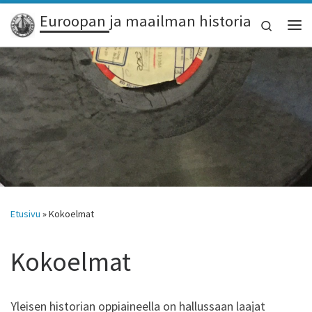
Euroopan ja maailman historia
Skip to content
Search
Vali
Etusivu
»
Kokoelmat
Kokoelmat
Yleisen historian oppiaineella on hallussaan laajat