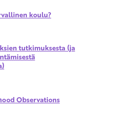
rvallinen koulu?
ksien tutkimuksesta (ja
ntämisestä
a)
hood Observations