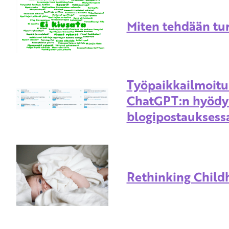
Miten tehdään tu
Työpaikkailmoitu
ChatGPT:n hyödy
blogipostauksess
Rethinking Child