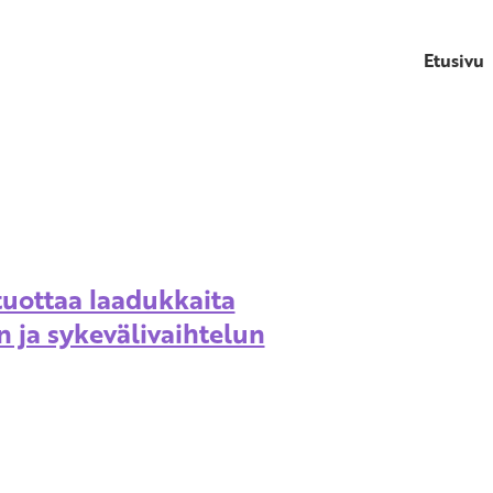
Etusivu
tuottaa laadukkaita
n ja sykevälivaihtelun