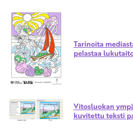
Tarinoita mediast
pelastaa lukutait
Vitosluokan ympä
kuvitettu teksti 