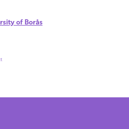
rsity of Borås
t