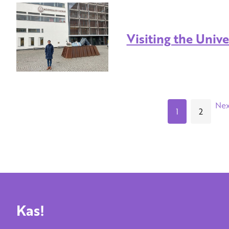
Visiting the Unive
Nex
1
2
Kas!