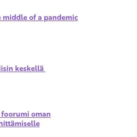
he middle of a pandemic
isin keskellä
foorumi oman
ittämiselle