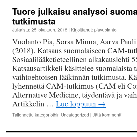
Tuore julkaisu analysoi suom
tutkimusta
Julkaistu:
25 lokakuun, 2018
|
Kirjoittanut:
piavuolanto
Vuolanto Pia, Sorsa Minna, Aarva Paulii
(2018). Katsaus suomalaiseen CAM-tut
Sosiaalilääketieteellinen aikakauslehti 
Katsausartikkeli käsittelee suomalaista 
vaihtoehtoisen lääkinnän tutkimusta. K
lyhennettä CAM-tutkimus (CAM eli C
Alternative Medicine, täydentävä ja vaih
Artikkelin …
Lue loppuun
→
Tallennettu kategorioihin
Uncategorized
|
Jätä kommentti