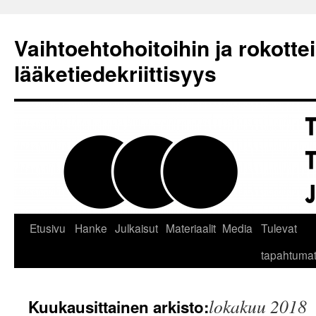
Siirry
sisältöön
Vaihtoehtohoitoihin ja rokotteis
lääketiedekriittisyys
Etusivu
Hanke
Julkaisut
Materiaalit
Media
Tulevat
tapahtuma
lokakuu 2018
Kuukausittainen arkisto: