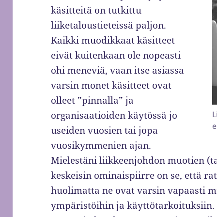
käsitteitä on tutkittu
liiketaloustieteissä paljon.
Kaikki muodikkaat käsitteet
eivät kuitenkaan ole nopeasti
ohi meneviä, vaan itse asiassa
varsin monet käsitteet ovat
olleet ”pinnalla” ja
organisaatioiden käytössä jo
L
e
useiden vuosien tai jopa
vuosikymmenien ajan.
Mielestäni liikkeenjohdon muotien (t
keskeisin ominaispiirre on se, että r
huolimatta ne ovat varsin vapaasti mu
ympäristöihin ja käyttötarkoituksiin.