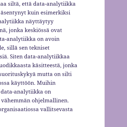
a siltä, että data-analytiikka
äsentynyt kuin esimerkiksi
alytiikka näyttäytyy
nä, jonka keskiössä ovat
ata-analytiikka on avoin
e, sillä sen tekniset
siä. Siten data-analytiikkaa
odikkaasta käsitteestä, jonka
suorituskykyä mutta on silti
iossa käyttöön. Muihin
 data-analytiikka on
in vähemmän ohjelmallinen.
rganisaatiossa vallitsevasta