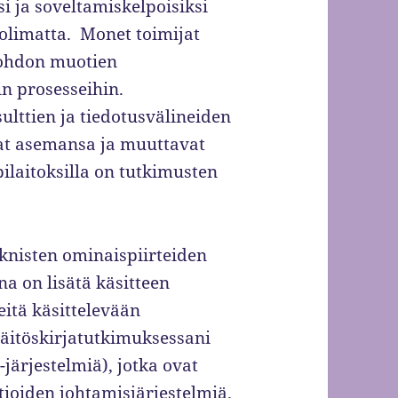
i ja soveltamiskelpoisiksi
uolimatta. Monet toimijat
johdon muotien
in prosesseihin.
ulttien ja tiedotusvälineiden
vat asemansa ja muuttavat
laitoksilla on tutkimusten
knisten ominaispiirteiden
na on lisätä käsitteen
eitä käsittelevään
 väitöskirjatutkimuksessani
järjestelmiä), jotka ovat
tioiden johtamisjärjestelmiä.