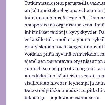
Tutkimustulosteni perusteella vaikutta
on johtamisteknologiana vähemmän j
toiminnanohjausjärjestelmät. Data-an
omaperäisenä organisatorisena ilmiö
inhimilliset taidot ja kyvykkyydet. D
erilaisille tulkinnoille ja ymmärryksill
yksityiskohdat ovat sangen implisiitti
voidaan pitää hyvänä esimerkkinä mu
ajatellaan parantavan organisaation 
suhteellisen helppo ottaa organisaat
muodikkaisiin käsitteisiin verrattuna
sisällöltään hivenen löyhempi ja nä
Data-analytiikka muodostuu pitkälti o
teknologia- ja johtamisosaamisesta.