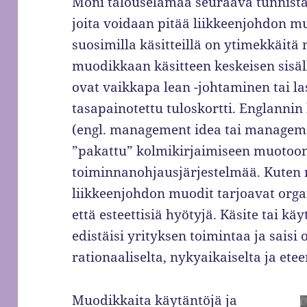
Moni talouselämää seuraava tunnista
joita voidaan pitää liikkeenjohdon m
suosimilla käsitteillä on ytimekkäitä 
muodikkaan käsitteen keskeisen sisäl
ovat vaikkapa lean -johtaminen tai la
tasapainotettu tuloskortti. Englannin
(engl. management idea tai manageme
”pakattu” kolmikirjaimiseen muotoon 
toiminnanohjausjärjestelmää. Kuten 
liikkeenjohdon muodit tarjoavat organ
että esteettisiä hyötyjä. Käsite tai käy
edistäisi yrityksen toimintaa ja sais
rationaaliselta, nykyaikaiselta ja ete
Muodikkaita käytäntöjä ja