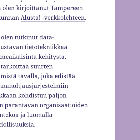
n olen kirjoittanut Tampereen
ekunnan
Alusta! -verkkolehteen
.
olen tutkinut data-
ustavan tietotekniikkaa
meaikaisinta kehitystä.
tarkoittaa suurten
mistä tavalla, joka edistää
nnanohjausjärjestelmiin
ikkaan kohdistuu paljon
aan parantavan organisaatioiden
ntekoa ja luomalla
dollisuuksia.