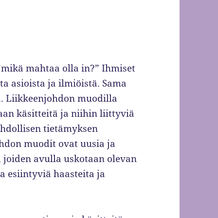
 ”mikä mahtaa olla in?” Ihmiset
a asioista ja ilmiöistä. Sama
a. Liikkeenjohdon muodilla
n käsitteitä ja niihin liittyviä
ohdollisen tietämyksen
johdon muodit ovat uusia ja
ä, joiden avulla uskotaan olevan
 esiintyviä haasteita ja