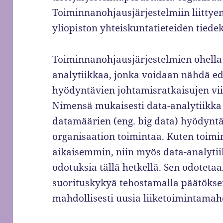
Toiminnanohjausjärjestelmiin liittye
yliopiston yhteiskuntatieteiden tied
Toiminnanohjausjärjestelmien ohella 
analytiikkaa, jonka voidaan nähdä ed
hyödyntävien johtamisratkaisujen vii
Nimensä mukaisesti data-analytiikka 
datamäärien (eng. big data) hyödyntä
organisaation toimintaa. Kuten toimi
aikaisemmin, niin myös data-analyti
odotuksia tällä hetkellä. Sen odotet
suorituskykyä tehostamalla päätökse
mahdollisesti uusia liiketoimintamah