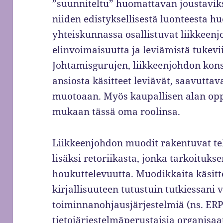
”suunniteltu” huomattavan joustaviks
niiden edistyksellisestä luonteesta h
yhteiskunnassa osallistuvat liikkeen
elinvoimaisuutta ja leviämistä tukevi
Johtamisgurujen, liikkeenjohdon kons
ansiosta käsitteet leviävät, saavutta
muotoaan. Myös kaupallisen alan oppi
mukaan tässä oma roolinsa.
Liikkeenjohdon muodit rakentuvat te
lisäksi retoriikasta, jonka tarkoitukse
houkuttelevuutta. Muodikkaita käsitt
kirjallisuuteen tutustuin tutkiessani
toiminnanohjausjärjestelmiä (ns. ERP-
tietojärjestelmäperustaisia organisaa