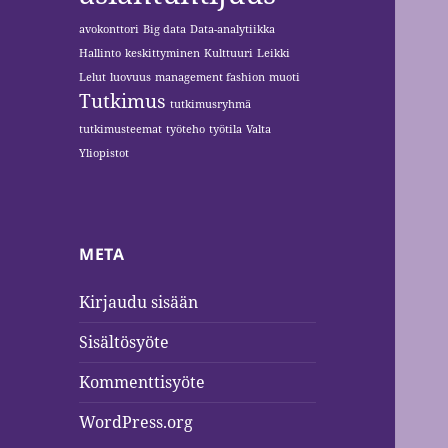
avokonttori
Big data
Data-analytiikka
Hallinto
keskittyminen
Kulttuuri
Leikki
Lelut
luovuus
management fashion
muoti
Tutkimus
tutkimusryhmä
tutkimusteemat
työteho
työtila
Valta
Yliopistot
META
Kirjaudu sisään
Sisältösyöte
Kommenttisyöte
WordPress.org