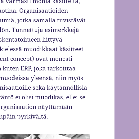
a varmasti monia käsitteitä,
uotina. Organisaatioiden
nimiä, jotka samalla tiivistävät
lön. Tunnettuja esimerkkejä
skentatoimeen liittyvä
 kielessä muodikkaat käsitteet
nt concept) ovat monesti
kuten ERP, joka tarkoittaa
muodeissa yleensä, niin myös
isaatioille sekä käytännöllisiä
täntö ei olisi muodikas, ellei se
i organisaation näyttämään
enpäin pyrkivältä.