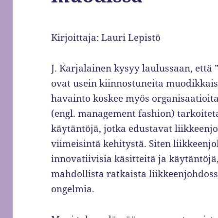
Kirjoittaja: Lauri Lepistö
J. Karjalainen kysyy laulussaan, että
ovat usein kiinnostuneita muodikkaist
havainto koskee myös organisaatioit
(engl. management fashion) tarkoitetaa
käytäntöjä, jotka edustavat liikkeenj
viimeisintä kehitystä. Siten liikkeen
innovatiivisia käsitteitä ja käytäntöj
mahdollista ratkaista liikkeenjohdossa
ongelmia.