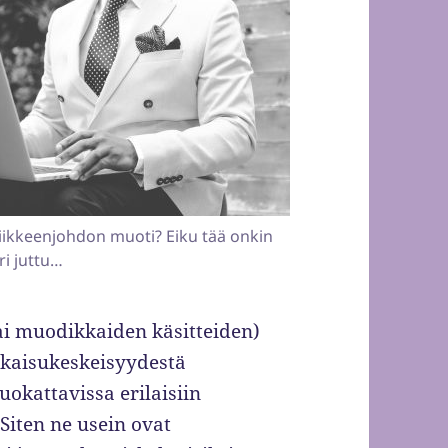
iikkeenjohdon muoti? Eiku tää onkin
ri juttu…
ai muodikkaiden käsitteiden)
atkaisukeskeisyydestä
okattavissa erilaisiin
 Siten ne usein ovat