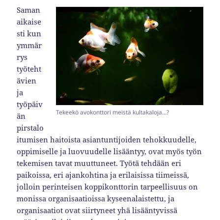
Saman
aikaise
sti kun
ymmär
rys
työteht
ävien
ja
työpäiv
Tekeekö avokonttori meistä kultakaloja…?
än
pirstalo
itumisen haitoista asiantuntijoiden tehokkuudelle,
oppimiselle ja luovuudelle lisääntyy, ovat myös työn
tekemisen tavat muuttuneet. Työtä tehdään eri
paikoissa, eri ajankohtina ja erilaisissa tiimeissä,
jolloin perinteisen koppikonttorin tarpeellisuus on
monissa organisaatioissa kyseenalaistettu, ja
organisaatiot ovat siirtyneet yhä lisääntyvissä