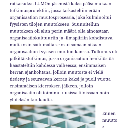
ratkaisuksi. LUMOn jäsenistä kaksi pääsi mukaan
tutkimusprojektiin, jossa tarkasteltiin erään
organisaation muutosprosessia, joka kulminoitui
fyysisten tilojen muutokseen. Suunnitellun
muutoksen oli alun perin määrä olla ainoastaan
organisaatiokulttuuriin ja -ilmapiiriin kohdistuva,
mutta osin sattumalta se osui samaan aikaan
organisaation fyysisen muuton kanssa. Tutkimus oli
pitkittäistutkimus, jossa organisaation henkilöstöä
haastateltiin kahdessa vaiheessa; ensimmäisen
kerran ajankohtana, jolloin muutosta ei vielä
tiedetty ja seuraavan kerran kaksi ja puoli vuotta
ensimmäisen kierroksen jälkeen, jolloin
organisaatio oli toiminut uusissa tiloissaan noin
yhdeksän kuukautta.
Ennen
muutto
a