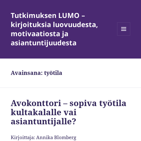
Tutkimuksen LUMO –
kirjoituksia luovuudesta,
motivaatiosta ja
VALIKKO
asiantuntijuudesta
JA
VIMPAIMET
Avainsana:
työtila
Avokonttori – sopiva työtila
kultakalalle vai
asiantuntijalle?
Kirjoittaja: Annika Blomberg