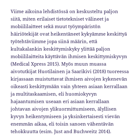
Viime aikoina lehdistössä on keskusteltu paljon
siitä, miten erilaiset tietotekniset välineet ja
mobiililaitteet sekä muut työympäristön
häiriötekijät ovat heikentäneet kykyämme keskittyä
työtehtäviimme jopa siinä määrin, että
kultakalankin keskittymiskyky ylittää paljon
mobiililaitteita käyttävän ihmisen keskittymiskyvyn
(Medical Xpress 2015). Myös muun muassa
aivotutkijat Huotilainen ja Saarikivi (2018) tuoreessa
kirjassaan muistuttavat ihmisen aivojen kykenevän
oikeasti keskittymään vain yhteen asiaan kerrallaan
ja multitaskaamisen, eli huomiokyvyn
hajaantumisen useaan eri asiaan kerrallaan
johtavan aivojen ylikuormittumiseen, älyllisen
kyvyn heikentymiseen ja yksinkertaisesti vievän
enemmän aikaa, eli toisin sanoen vähentävän
tehokkuutta (esim. Just and Buchweitz 2014).