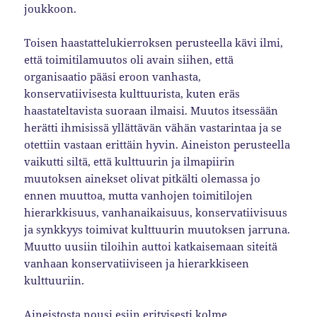
joukkoon.
Toisen haastattelukierroksen perusteella kävi ilmi,
että toimitilamuutos oli avain siihen, että
organisaatio pääsi eroon vanhasta,
konservatiivisesta kulttuurista, kuten eräs
haastateltavista suoraan ilmaisi. Muutos itsessään
herätti ihmisissä yllättävän vähän vastarintaa ja se
otettiin vastaan erittäin hyvin. Aineiston perusteella
vaikutti siltä, että kulttuurin ja ilmapiirin
muutoksen ainekset olivat pitkälti olemassa jo
ennen muuttoa, mutta vanhojen toimitilojen
hierarkkisuus, vanhanaikaisuus, konservatiivisuus
ja synkkyys toimivat kulttuurin muutoksen jarruna.
Muutto uusiin tiloihin auttoi katkaisemaan siteitä
vanhaan konservatiiviseen ja hierarkkiseen
kulttuuriin.
Aineistosta nousi esiin erityisesti kolme