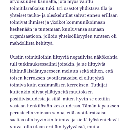
arvoisuuden kannalta, jota myös valittu
toimitilaratkaisu tuki. Eri osastot yhdistävä tila ja
yhteiset tauko- ja oleskelutilat saivat ennen erillään
toimivat ihmiset ja yksiköt kommunikoimaan
keskenään ja tuntemaan kuuluvansa samaan
organisaatioon, jolloin yhteisöllisyyden tunteen oli
mahdollista kehittyä.
Uusiin toimitiloihin liittyviä negatiivisa näkökohtia
tuli tutkimuksessailmi joitakin, ja ne liittyivät
lähinnä lisääntyneeseen meluun sekä siihen, että
toisen kerroksen avotilaratkaisu ei ollut yhtä
toimiva kuin ensimmäisen kerroksen. Tutkijat
kuitenkin olivat yllättyneitä muutoksen
positiivisuudesta ja siitä, miten hyvin se otettiin
vastaan henkilöstön keskuudessa. Tämän tapauksen
perusteella voidaan sanoa, että avotilaratkaisu
saattaa olla hyvinkin toimiva ja siellä työskentelevät
voivat olla tilaan erittäin tyytyväisiä, mutta