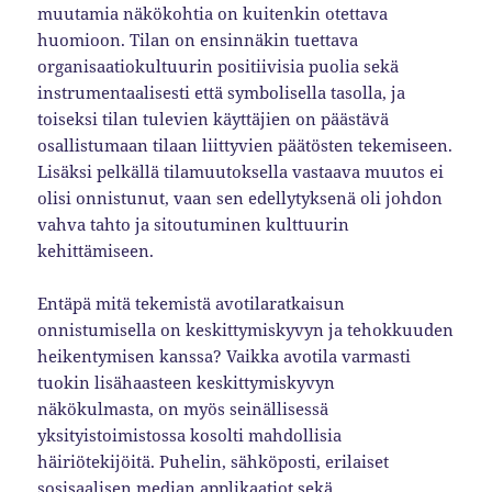
muutamia näkökohtia on kuitenkin otettava
huomioon. Tilan on ensinnäkin tuettava
organisaatiokultuurin positiivisia puolia sekä
instrumentaalisesti että symbolisella tasolla, ja
toiseksi tilan tulevien käyttäjien on päästävä
osallistumaan tilaan liittyvien päätösten tekemiseen.
Lisäksi pelkällä tilamuutoksella vastaava muutos ei
olisi onnistunut, vaan sen edellytyksenä oli johdon
vahva tahto ja sitoutuminen kulttuurin
kehittämiseen.
Entäpä mitä tekemistä avotilaratkaisun
onnistumisella on keskittymiskyvyn ja tehokkuuden
heikentymisen kanssa? Vaikka avotila varmasti
tuokin lisähaasteen keskittymiskyvyn
näkökulmasta, on myös seinällisessä
yksityistoimistossa kosolti mahdollisia
häiriötekijöitä. Puhelin, sähköposti, erilaiset
sosisaalisen median applikaatiot sekä