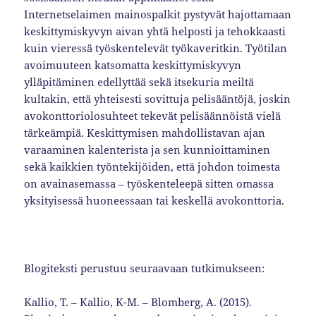
Internetselaimen mainospalkit pystyvät hajottamaan
keskittymiskyvyn aivan yhtä helposti ja tehokkaasti
kuin vieressä työskentelevät työkaveritkin. Työtilan
avoimuuteen katsomatta keskittymiskyvyn
ylläpitäminen edellyttää sekä itsekuria meiltä
kultakin, että yhteisesti sovittuja pelisääntöjä, joskin
avokonttoriolosuhteet tekevät pelisäännöistä vielä
tärkeämpiä. Keskittymisen mahdollistavan ajan
varaaminen kalenterista ja sen kunnioittaminen
sekä kaikkien työntekijöiden, että johdon toimesta
on avainasemassa – työskenteleepä sitten omassa
yksityisessä huoneessaan tai keskellä avokonttoria.
Blogiteksti perustuu seuraavaan tutkimukseen:
Kallio, T. – Kallio, K-M. – Blomberg, A. (2015).