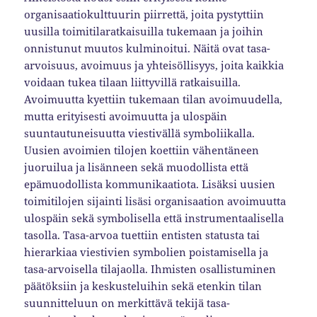
organisaatiokulttuurin piirrettä, joita pystyttiin
uusilla toimitilaratkaisuilla tukemaan ja joihin
onnistunut muutos kulminoitui. Näitä ovat tasa-
arvoisuus, avoimuus ja yhteisöllisyys, joita kaikkia
voidaan tukea tilaan liittyvillä ratkaisuilla.
Avoimuutta kyettiin tukemaan tilan avoimuudella,
mutta erityisesti avoimuutta ja ulospäin
suuntautuneisuutta viestivällä symboliikalla.
Uusien avoimien tilojen koettiin vähentäneen
juoruilua ja lisänneen sekä muodollista että
epämuodollista kommunikaatiota. Lisäksi uusien
toimitilojen sijainti lisäsi organisaation avoimuutta
ulospäin sekä symbolisella että instrumentaalisella
tasolla. Tasa-arvoa tuettiin entisten statusta tai
hierarkiaa viestivien symbolien poistamisella ja
tasa-arvoisella tilajaolla. Ihmisten osallistuminen
päätöksiin ja keskusteluihin sekä etenkin tilan
suunnitteluun on merkittävä tekijä tasa-