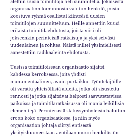
alettiin uusia toimitiloja heti suunnitella. Jokaisesta
organisaation toiminnosta valittiin henkilö, joista
koostuva ryhmä osallistui kiinteästi uusien
toimitilojen suunnitteluun. Heille annettiin kuusi
erilaista toimitilaehdotusta, joista viisi oli
jokseenkin perinteisiä ratkaisuja ja yksi selvästi
uudenlainen ja rohkea. Näistä miltei yksimielisesti
äänestettiin radikaaleinta ehdotusta.
Uusissa toimitiloissaan organisaatio sijaitsi
kahdessa kerroksessa, joita yhdisti
monumentaalinen, avoin portaikko. Työntekijöille
oli varattu yhteisöllisiä alueita, jotka oli sisustettu
rennosti ja jotka sijaitsivat helposti saavutettavissa
paikoissa ja toimitilaratkaisussa oli monia leikillisiä
elementtejä. Perinteisistä statussymboleista haluttiin
eroon koko organisaatiossa, ja niin myös
organisaation johtaja siirtyi entisestä
yksityishuoneestaan avotilaan muun henkilöstön