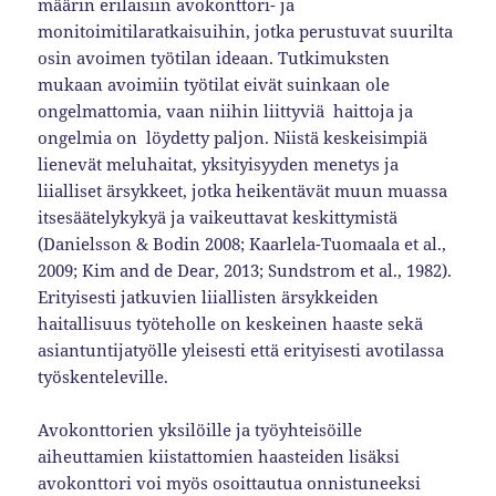
määrin erilaisiin avokonttori- ja
monitoimitilaratkaisuihin, jotka perustuvat suurilta
osin avoimen työtilan ideaan. Tutkimuksten
mukaan avoimiin työtilat eivät suinkaan ole
ongelmattomia, vaan niihin liittyviä haittoja ja
ongelmia on löydetty paljon. Niistä keskeisimpiä
lienevät meluhaitat, yksityisyyden menetys ja
liialliset ärsykkeet, jotka heikentävät muun muassa
itsesäätelykykyä ja vaikeuttavat keskittymistä
(Danielsson & Bodin 2008; Kaarlela-Tuomaala et al.,
2009; Kim and de Dear, 2013; Sundstrom et al., 1982).
Erityisesti jatkuvien liiallisten ärsykkeiden
haitallisuus työteholle on keskeinen haaste sekä
asiantuntijatyölle yleisesti että erityisesti avotilassa
työskenteleville.
Avokonttorien yksilöille ja työyhteisöille
aiheuttamien kiistattomien haasteiden lisäksi
avokonttori voi myös osoittautua onnistuneeksi