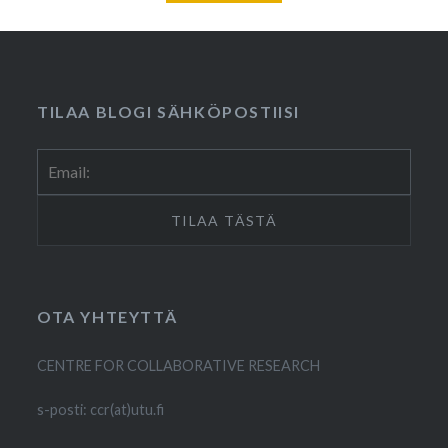
TILAA BLOGI SÄHKÖPOSTIISI
OTA YHTEYTTÄ
CENTRE FOR COLLABORATIVE RESEARCH
s-posti: ccr(at)utu.fi