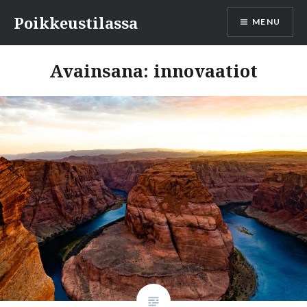
Skip
Poikkeustilassa
MENU
to
content
Avainsana:
innovaatiot