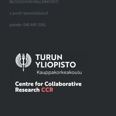
BLOGISIVUN HALLINNOINTI
s-posti: tjwest(at)utu.fi
puhelin: 040 449 3341