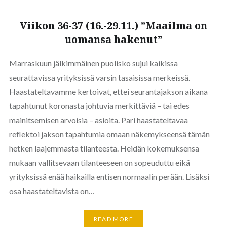
Viikon 36-37 (16.-29.11.) ”Maailma on
uomansa hakenut”
Marraskuun jälkimmäinen puolisko sujui kaikissa
seurattavissa yrityksissä varsin tasaisissa merkeissä.
Haastateltavamme kertoivat, ettei seurantajakson aikana
tapahtunut koronasta johtuvia merkittäviä – tai edes
mainitsemisen arvoisia – asioita. Pari haastateltavaa
reflektoi jakson tapahtumia omaan näkemykseensä tämän
hetken laajemmasta tilanteesta. Heidän kokemuksensa
mukaan vallitsevaan tilanteeseen on sopeuduttu eikä
yrityksissä enää haikailla entisen normaalin perään. Lisäksi
osa haastateltavista on…
READ MORE