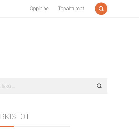
Oppiaine
Tapahtumat
Search
Sidebar
aku:
RKISTOT