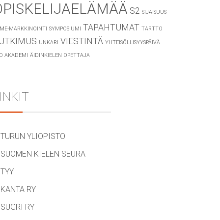
OPISKELIJAELÄMÄÄ
S2
SIJAISUUS
TAPAHTUMAT
ME-MARKKINOINTI
SYMPOSIUMI
TARTTO
UTKIMUS
VIESTINTÄ
UNKARI
YHTEISÖLLISYYSPÄIVÄ
O AKADEMI
ÄIDINKIELEN OPETTAJA
INKIT
TURUN YLIOPISTO
SUOMEN KIELEN SEURA
TYY
KANTA RY
SUGRI RY