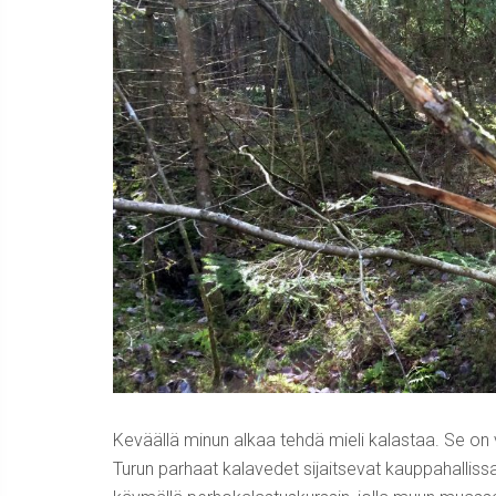
Keväällä minun alkaa tehdä mieli kalastaa. Se o
Turun parhaat kalavedet sijaitsevat kauppahalli