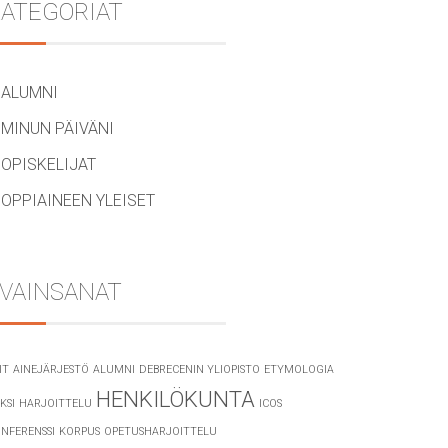
ATEGORIAT
ALUMNI
MINUN PÄIVÄNI
OPISKELIJAT
OPPIAINEEN YLEISET
VAINSANAT
IT
AINEJÄRJESTÖ
ALUMNI
DEBRECENIN YLIOPISTO
ETYMOLOGIA
HENKILÖKUNTA
KSI
HARJOITTELU
ICOS
NFERENSSI
KORPUS
OPETUSHARJOITTELU