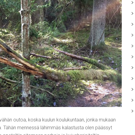
n vähän outoa, koska kuulun koulukuntaan, jonka mukaan
ssa. Tähän mennessä lähimmäs kalastusta olen päässyt