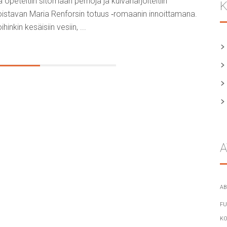
peteltiin sitomaan perhoja ja kuivaharjoiteltiin
K
loistavan Maria Renforsin totuus ‑romaanin innoittamana.
inkin kesäisiin vesiin, ...
A
AB
FU
KO