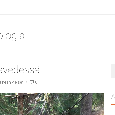
ologia
lavedessä
H
ineen yleiset
0
A