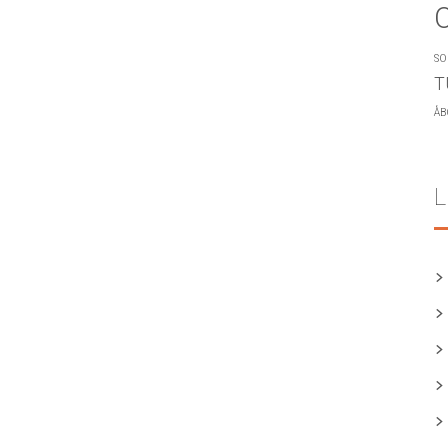
SO
T
ÅB
L