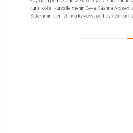
käymällä perhokalastuskurssin, jolla muun muassa o
nurmikolla. Kurssille menin Eeva-Kaarina Arosen 
Sittemmin olen lähinnä kylvänyt perhoyritelmiäni joih