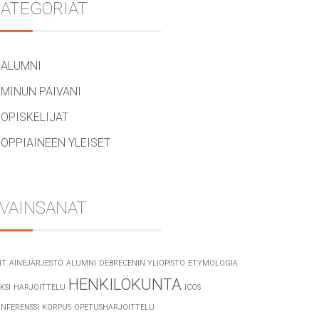
ATEGORIAT
ALUMNI
MINUN PÄIVÄNI
OPISKELIJAT
OPPIAINEEN YLEISET
VAINSANAT
IT
AINEJÄRJESTÖ
ALUMNI
DEBRECENIN YLIOPISTO
ETYMOLOGIA
HENKILÖKUNTA
KSI
HARJOITTELU
ICOS
NFERENSSI
KORPUS
OPETUSHARJOITTELU