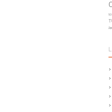
SO
T
ÅB
L