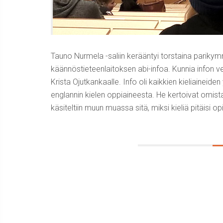
Tauno Nurmela -saliin kerääntyi torstaina parikymm
käännöstieteenlaitoksen abi-infoa. Kunnia infon v
Krista Ojutkankaalle. Info oli kaikkien kieliaineiden
englannin kielen oppiaineesta. He kertoivat omist
käsiteltiin muun muassa sitä, miksi kieliä pitäisi opi