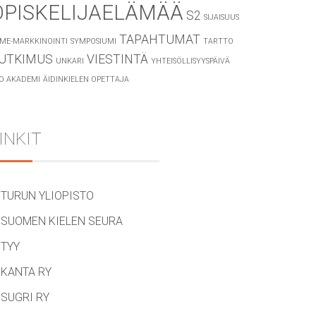
OPISKELIJAELÄMÄÄ
S2
SIJAISUUS
TAPAHTUMAT
ME-MARKKINOINTI
SYMPOSIUMI
TARTTO
UTKIMUS
VIESTINTÄ
UNKARI
YHTEISÖLLISYYSPÄIVÄ
O AKADEMI
ÄIDINKIELEN OPETTAJA
INKIT
TURUN YLIOPISTO
SUOMEN KIELEN SEURA
TYY
KANTA RY
SUGRI RY