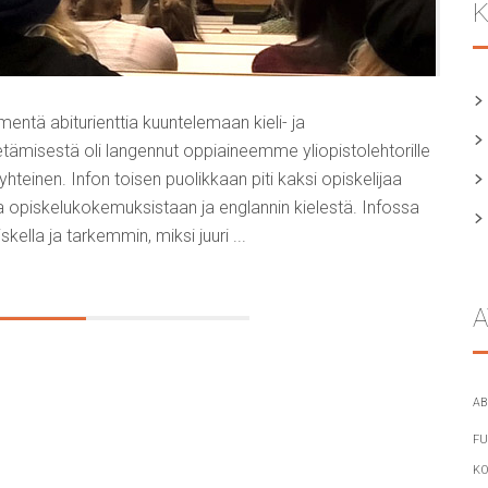
K
entä abiturienttia kuuntelemaan kieli- ja
etämisestä oli langennut oppiaineemme yliopistolehtorille
 yhteinen. Infon toisen puolikkaan piti kaksi opiskelijaa
a opiskelukokemuksistaan ja englannin kielestä. Infossa
skella ja tarkemmin, miksi juuri ...
A
AB
FU
KO