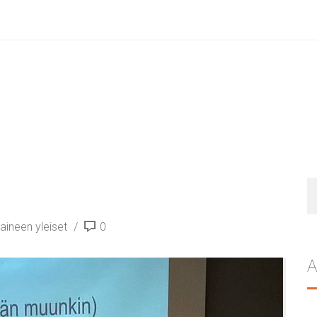
H
aineen yleiset
0
A