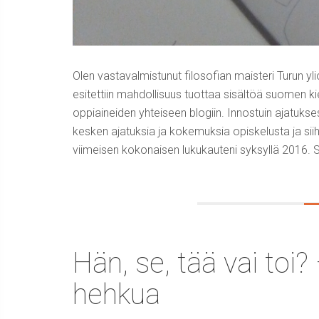
Olen vastavalmistunut filosofian maisteri Turun yl
esitettiin mahdollisuus tuottaa sisältöä suomen ki
oppiaineiden yhteiseen blogiin. Innostuin ajatukses
kesken ajatuksia ja kokemuksia opiskelusta ja siihe
viimeisen kokonaisen lukukauteni syksyllä 2016. Sy
Hän, se, tää vai toi?
hehkua