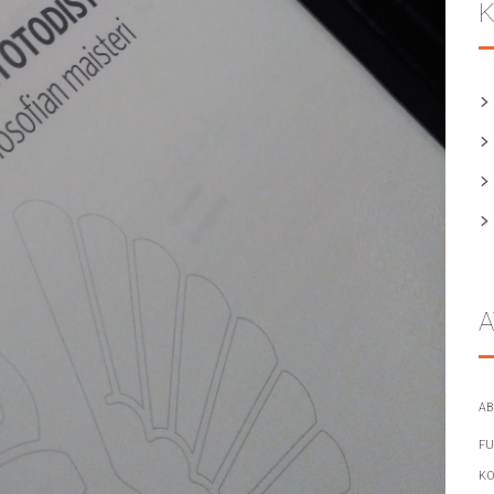
K
A
AB
FU
KO