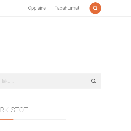
Oppiaine
Tapahtumat
Search
Sidebar
aku:
RKISTOT