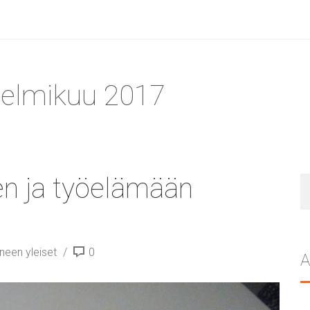
helmikuu 2017
en ja työelämään
H
neen yleiset
0
A