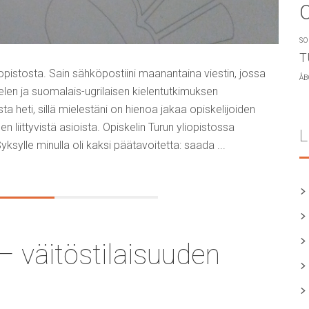
SO
T
iopistosta. Sain sähköpostiini maanantaina viestin, jossa
ÅB
elen ja suomalais-ugrilaisen kielentutkimuksen
ta heti, sillä mielestäni on hienoa jakaa opiskelijoiden
n liittyvistä asioista. Opiskelin Turun yliopistossa
L
ksylle minulla oli kaksi päätavoitetta: saada ...
 – väitöstilaisuuden