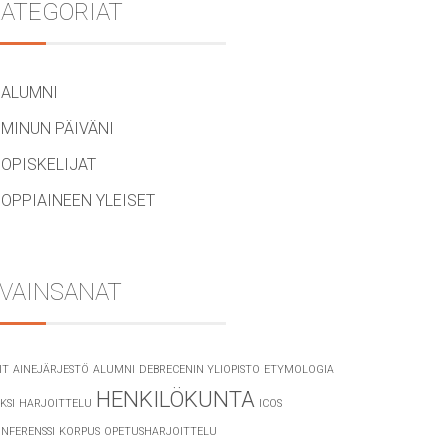
ATEGORIAT
ALUMNI
MINUN PÄIVÄNI
OPISKELIJAT
OPPIAINEEN YLEISET
VAINSANAT
IT
AINEJÄRJESTÖ
ALUMNI
DEBRECENIN YLIOPISTO
ETYMOLOGIA
HENKILÖKUNTA
KSI
HARJOITTELU
ICOS
NFERENSSI
KORPUS
OPETUSHARJOITTELU