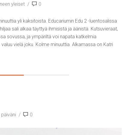
neen yleiset
0
nuuttia yli kaksitoista. Educariumin Edu 2 -luentosalissa
hiljaa sali alkaa täyttyä ihmisistä ja äänistä. Kutsuvieraat,
assa sovussa, ja ympäriltä voi napata katkelmia
n valuu vielä joku. Kolme minuuttia. Alkamassa on Katri
 päiväni
0