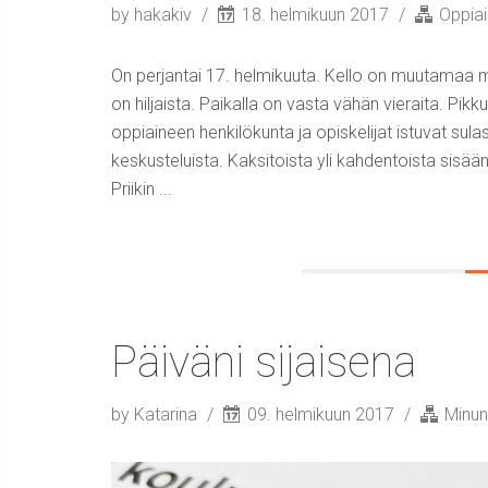
by hakakiv
18. helmikuun 2017
Oppiai
On perjantai 17. helmikuuta. Kello on muutamaa mi
on hiljaista. Paikalla on vasta vähän vieraita. Pikku
oppiaineen henkilökunta ja opiskelijat istuvat sul
keskusteluista. Kaksitoista yli kahdentoista sisää
Priikin ...
Päiväni sijaisena
by Katarina
09. helmikuun 2017
Minun