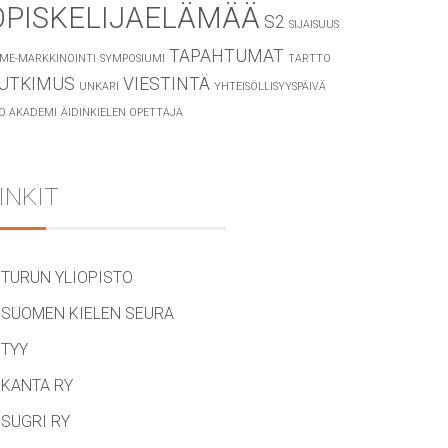
OPISKELIJAELÄMÄÄ
S2
SIJAISUUS
TAPAHTUMAT
ME-MARKKINOINTI
SYMPOSIUMI
TARTTO
UTKIMUS
VIESTINTÄ
UNKARI
YHTEISÖLLISYYSPÄIVÄ
O AKADEMI
ÄIDINKIELEN OPETTAJA
INKIT
TURUN YLIOPISTO
SUOMEN KIELEN SEURA
TYY
KANTA RY
SUGRI RY