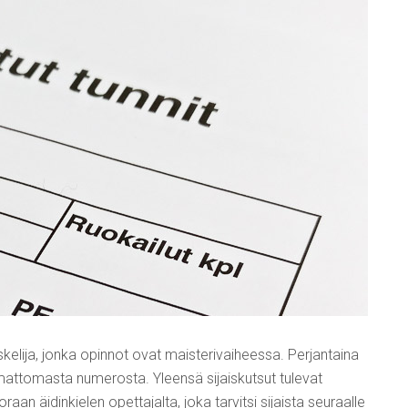
elija, jonka opinnot ovat maisterivaiheessa. Perjantaina
temattomasta numerosta. Yleensä sijaiskutsut tulevat
oraan äidinkielen opettajalta, joka tarvitsi sijaista seuraalle