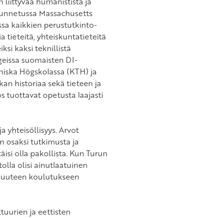
 liittyvää humanistista ja
 tunnetussa Massachusetts
ssa kaikkien perustutkinto-
 tieteitä, yhteiskuntatieteitä
si kaksi teknillistä
geissa suomaisten DI-
niska Högskolassa (KTH) ja
n historiaa sekä tieteen ja
s tuottavat opetusta laajasti
a yhteisöllisyys. Arvot
an osaksi tutkimusta ja
äisi olla pakollista. Kun Turun
olla olisi ainutlaatuinen
a uuteen koulutukseen
tuurien ja eettisten