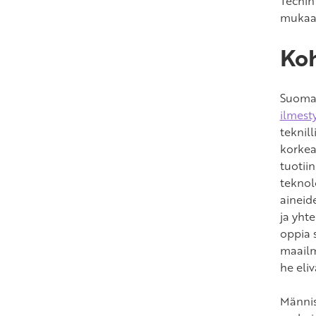
Techin 
mukaan
Koh
Suomala
ilmest
teknill
korkeak
tuotii
teknol
aineid
ja yht
oppia 
maailm
he eliv
Männis