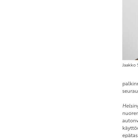
Jaakko
palkin
seurau
Helsin
nuorem
autonv
käyttö
epätasa