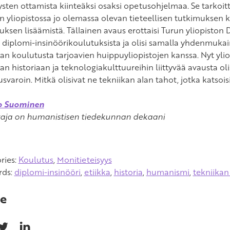
sten ottamista kiinteäksi osaksi opetusohjelmaa. Se tarkoitt
vän yliopistossa jo olemassa olevan tieteellisen tutkimuksen
uksen lisäämistä. Tällainen avaus erottaisi Turun yliopist
 diplomi-insinöörikoulutuksista ja olisi samalla yhdenmukai
kan koulutusta tarjoavien huippuyliopistojen kanssa. Nyt yl
kan historiaan ja teknologiakulttuureihin liittyvää avausta o
usvaroin. Mitkä olisivat ne tekniikan alan tahot, jotka katsoi
o Suominen
ttaja on humanistisen tiedekunnan dekaani
ries:
Koulutus
,
Monitieteisyys
rds:
diplomi-insinööri
,
etiikka
,
historia
,
humanismi
,
tekniikan
e