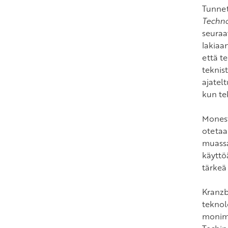
Tunnet
Techno
seuraav
lakiaa
että te
teknist
ajatelt
kun te
Monesti
otetaa
muassa
käyttöä
tärkeä
Kranzbe
teknolo
monimu