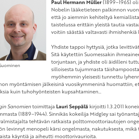
Paul Hermann Müller
(1899–1965) oli 
Nobelin lääketieteen palkinnon vuonna
että jo aiemmin kehiteltyä kemiallista
taistelussa erittäin yleistä tautia vas
voitiin säästää valtavasti ihmishenki
Yhdiste tappoi hyttysiä, jotka levittivä
Sitä käytettiin Suomessakin ihmeainee
torjuntaan, ja yhdiste oli äidilleni t
 Suominen
silloisesta tujummasta täishampoost
myöhemmin yleisesti tunnettu lyhen
non myöntämisen jälkeisinä vuosikymmeninä huomattiin, ett
ksia kuin tuhohyönteisten kupsahtaminen…
gin Sanomien
toimittaja
Lauri Seppälä
kirjoitti 1.3.2011 kone
masta (1889–1944). Sinnikäs kokeilija Midgley sai työnanta
almistajalta tehtävän ratkaista polttomoottoriautojen o
ön levinnyt menopeli kärsi ongelmasta, nakutuksesta, mikä t
ista käyntiä ja aiheutti moottorivaurioita.