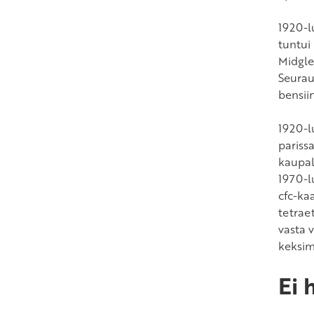
1920-lu
tuntui
Midgley
Seurauk
bensiin
1920-l
pariss
kaupall
1970-l
cfc-ka
tetraet
vasta 
keksimä
Ei 