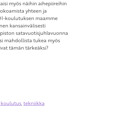
aisi myös näihin aihepiireihin
 kokoamista yhteen ja
on DI-koulutuksen maamme
nen kansainvälisesti
iopiston satavuotisjuhlavuonna
lisi mahdollista tukea myös
sivat tämän tärkeäksi?
 koulutus
,
tekniikka