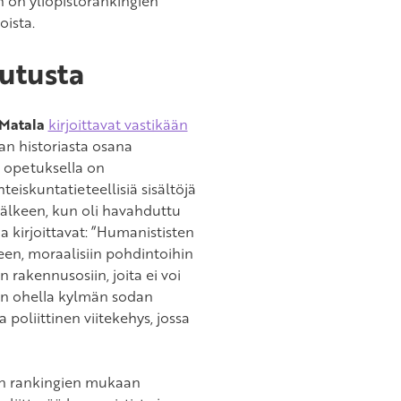
ch on yliopistorankingien
oista.
lutusta
 Matala
kirjoittavat vastikään
an historiasta osana
n opetuksella on
teiskuntatieteellisiä sisältöjä
jälkeen, kun oli havahduttu
 kirjoittavat: ”Humanististen
een, moraalisiin pohdintoihin
rakennusosiin, joita ei voi
sen ohella kylmän sodan
poliittinen viitekehys, jossa
ten rankingien mukaan