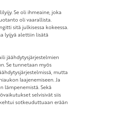
yijy. Se oli ihmeaine, joka
tanto oli vaarallista.
itti sitä julkisessa kokeessa.
lyijyä alettiin lisätä
ili jäähdytysjärjestelmien
asun. Se tunnetaan myös
jäähdytysjärjestelmissä, mutta
oniaukon laajenemiseen. Ja
ton lämpenemistä. Sekä
övaikutukset selvisivät siis
kehtui sotkeuduttuaan erään