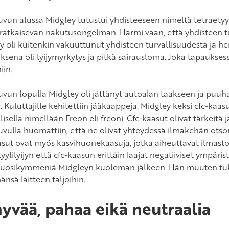
vun alussa Midgley tutustui yhdisteeseen nimeltä tetraetyylil
 ratkaisevan nakutusongelman. Harmi vaan, että yhdisteen tuo
 oli kuitenkin vakuuttunut yhdisteen turvallisuudesta ja heng
sena oli lyijymyrkytys ja pitkä sairausloma. Joka tapauksessa 
iin.
uvun lopulla Midgley oli jättänyt autoalan taakseen ja puuha
a. Kuluttajille kehitettiin jääkaappeja. Midgley keksi cfc-ka
isella nimellään Freon eli freoni. Cfc-kaasut olivat tärkeitä 
uvulla huomattiin, että ne olivat yhteydessä ilmakehän ots
asut ovat myös kasvihuonekaasuja, jotka aiheuttavat ilmas
yylilyijyn että cfc-kaasun erittäin laajat negatiiviset ympärist
vuosikymmeniä Midgleyn kuoleman jälkeen. Hän muuten tu
nsä laitteen taljoihin.
hyvää, pahaa eikä neutraalia