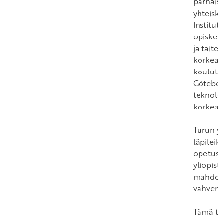
parhais
yhteis
Instit
opiskel
ja tai
korkea
koulut
Götebo
teknol
korkea
Turun y
läpilei
opetust
yliopis
mahdol
vahvem
Tämä ta