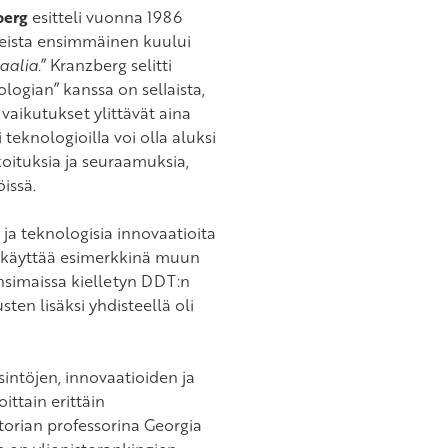
berg
esitteli vuonna 1986
Laeista ensimmäinen kuului
aalia
.
” Kranzberg selitti
logian” kanssa on sellaista,
 vaikutukset ylittävät aina
 teknologioilla voi olla aluksi
rkoituksia ja seuraamuksia,
issä.
 ja teknologisia innovaatioita
a käyttää esimerkkinä muun
simaissa kielletyn DDT:n
ten lisäksi yhdisteellä oli
sintöjen, innovaatioiden ja
ittain erittäin
orian professorina Georgia