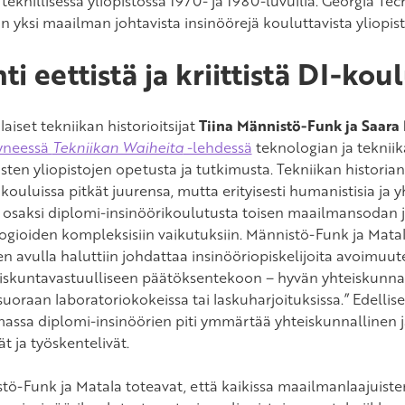
teknillisessä yliopistossa 1970- ja 1980-luvuilla. Georgia Te
 yksi maailman johtavista insinöörejä kouluttavista yliopist
ti eettistä ja kriittistä DI-kou
iset tekniikan historioitsijat
Tiina Männistö-Funk
ja Saara
yneessä
Tekniikan Waiheita
-lehdessä
teknologian ja tekniik
isten yliopistojen opetusta ja tutkimusta. Tekniikan historia
ouluissa pitkät juurensa, mutta erityisesti humanistisia ja yh
n osaksi diplomi-insinöörikoulutusta toisen maailmansodan 
ogioiden kompleksisiin vaikutuksiin. Männistö-Funk ja Matala
en avulla haluttiin johdattaa insinööriopiskelijoita avoimuut
eiskuntavastuulliseen päätöksentekoon – hyvän yhteiskunnan 
suoraan laboratoriokokeissa tai laskuharjoituksissa.” Edelli
assa diplomi-insinöörien piti ymmärtää yhteiskunnallinen ja 
ät ja työskentelivät.
tö-Funk ja Matala toteavat, että kaikissa maailmanlaajuis