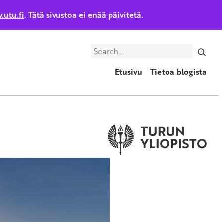
.utu.fi
. Tätä sivustoa ei enää päivitetä.
Search
Etusivu
Tietoa blogista