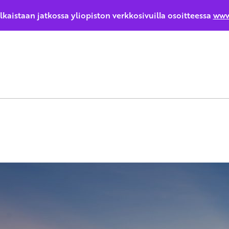
ulkaistaan jatkossa yliopiston verkkosivuilla osoitteessa
www