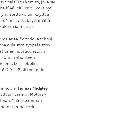
sveitsiläinen kemisti, joka sai
 1948. Müller oli keksinyt,
 yhdistettä voitiin käyttää
taan. Yhdistettä käyttämällä
ä koko maailmassa.
t malariaa. Se todella tehosi.
na erilaisten syöpäläisten
uttu hänen nuoruudestaan
a. Tämän yhdisteen
ne on DDT. Nobelin
ä DDT:llä oli muitakin
insinööri
Thomas Midgley
jaltaan General Motors -
ngelman. Yhä useamman
arkoitti moottorin