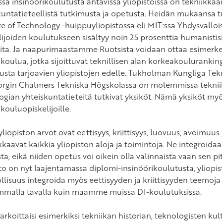
sa insinöörikoulutusta antavissa yliopistoissa on tekniikkaan
kuntatieteellistä tutkimusta ja opetusta. Heidän mukaansa
ute of Technology -huippuyliopistossa eli MIT:ssa Yhdysvalloi
ijoiden koulutukseen sisältyy noin 25 prosenttia humanistisia
teita. Ja naapurimaastamme Ruotsista voidaan ottaa esimerkeik
koulua, jotka sijoittuvat teknillisen alan korkeakoulurankin
usta tarjoavien yliopistojen edelle. Tukholman Kungliga Tek
rgin Chalmers Tekniska Högskolassa on molemmissa tekniika
ogian yhteiskuntatieteitä tutkivat yksiköt. Nämä yksiköt myö
kouluopiskelijoille.
liopiston arvot ovat eettisyys, kriittisyys, luovuus, avoimuus j
kkaavat kaikkia yliopiston aloja ja toimintoja. Ne integroida
a, eikä niiden opetus voi oikein olla valinnaista vaan sen pit
to on nyt laajentamassa diplomi-insinöörikoulutusta, yliopist
lisuus integroida myös eettisyyden ja kriittisyyden teemoj
malla tavalla kuin maamme muissa DI-koulutuksissa.
rkoittaisi esimerkiksi tekniikan historian, teknologisten kult