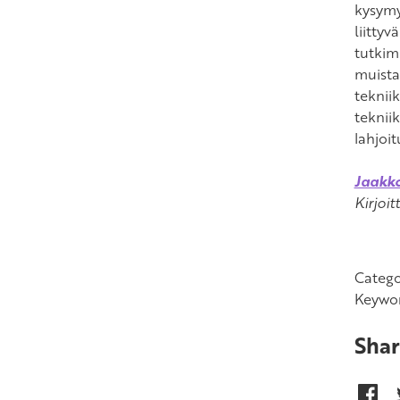
kysymy
liitty
tutkim
muista
teknii
teknii
lahjoit
Jaakk
Kirjoi
Catego
Keywo
Shar