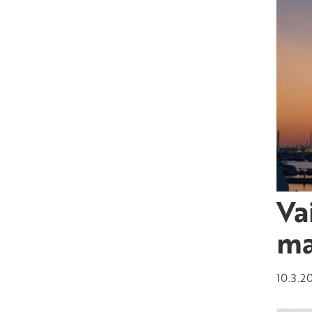
Va
ma
10.3.2