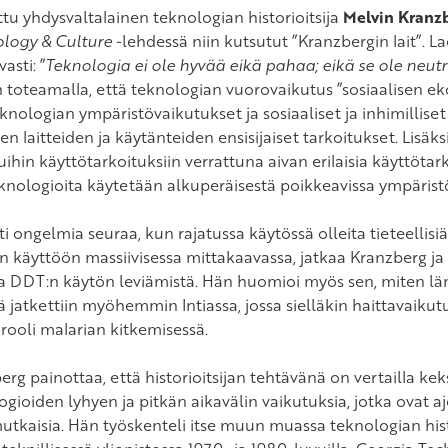
tu yhdysvaltalainen teknologian historioitsija
Melvin Kranz
logy & Culture
-lehdessä niin kutsutut ”Kranzbergin lait”. 
asti: ”
Teknologia ei ole hyvää eikä pahaa; eikä se ole neutr
n toteamalla, että teknologian vuorovaikutus ”sosiaalisen eko
knologian ympäristövaikutukset ja sosiaaliset ja inhimilliset
en laitteiden ja käytänteiden ensisijaiset tarkoitukset. Lisäksi
uihin käyttötarkoituksiin verrattuna aivan erilaisia käyttöta
knologioita käytetään alkuperäisestä poikkeavissa ympäristö
 ongelmia seuraa, kun rajatussa käytössä olleita tieteellisiä
n käyttöön massiivisessa mittakaavassa, jatkaa Kranzberg j
 DDT:n käytön leviämistä. Hän huomioi myös sen, miten län
 jatkettiin myöhemmin Intiassa, jossa sielläkin haittavaikutus
 rooli malarian kitkemisessä.
rg painottaa, että historioitsijan tehtävänä on vertailla kek
gioiden lyhyen ja pitkän aikavälin vaikutuksia, jotka ovat ajo
tkaisia. Hän työskenteli itse muun muassa teknologian hist