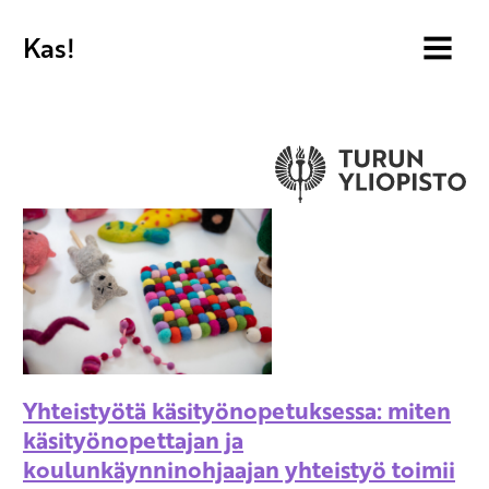
Kas!
MENU
Yhteistyötä käsityönopetuksessa: miten
käsityönopettajan ja
koulunkäynninohjaajan yhteistyö toimii