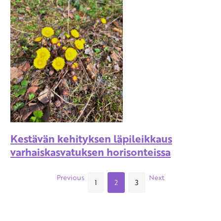
Kestävän kehityksen läpileikkaus
varhaiskasvatuksen horisonteissa
Previous
Next
1
2
3