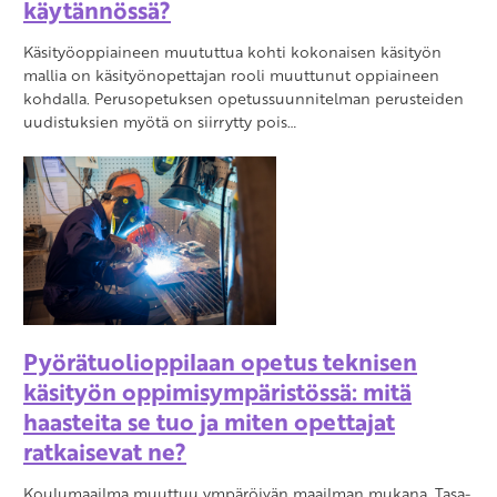
käytännössä?
Käsityöoppiaineen muututtua kohti kokonaisen käsityön
mallia on käsityönopettajan rooli muuttunut oppiaineen
kohdalla. Perusopetuksen opetussuunnitelman perusteiden
uudistuksien myötä on siirrytty pois…
Pyörätuolioppilaan opetus teknisen
käsityön oppimisympäristössä: mitä
haasteita se tuo ja miten opettajat
ratkaisevat ne?
Koulumaailma muuttuu ympäröivän maailman mukana. Tasa-