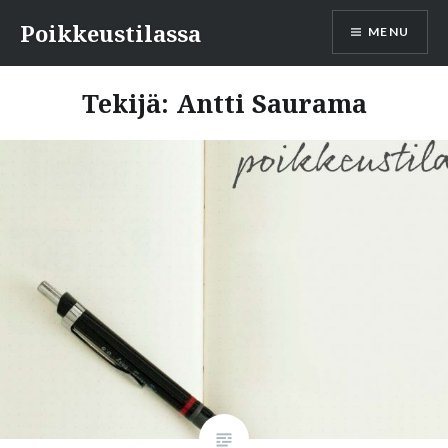
Skip
Poikkeustilassa
MENU
to
content
Tekijä:
Antti Saurama