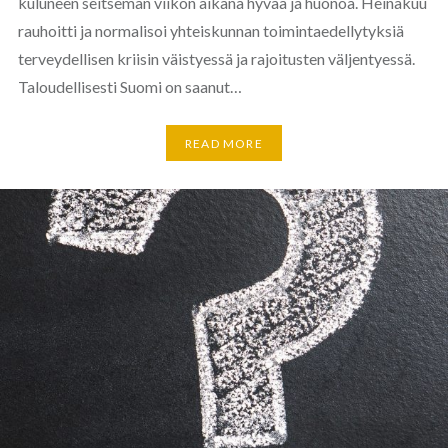
kuluneen seitsemän viikon aikana hyvää ja huonoa. Heinäkuu
rauhoitti ja normalisoi yhteiskunnan toimintaedellytyksiä
terveydellisen kriisin väistyessä ja rajoitusten väljentyessä.
Taloudellisesti Suomi on saanut…
READ MORE