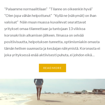
”Palaamme normaalitilaan” ”Tilanne on oikeenkin hyvä”
”Olen jopa vähän helpottunut” ”Kyllä ne (näkymät) on ihan
valoisat” Näin muun muassa kuvailevat seurattavat
yritykset omaa tilannettaan ja tuntojaan 13 viikkoa
koronakriisin alkamisen jälkeen. Ilmassa on selvää
positiivisuutta, helpotuksen tunnetta, optimismiakin omasta
tämän hetken suunnasta ja kesäajan näkymistä. Koronasta ei
joka yrityksessä enää aktiivisesti puhuta, ei johdon eikä…
READ MORE