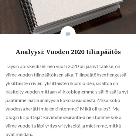
Analyysi: Vuoden 2020 tilinpäätös
Täysin poikkeuksellinen vuosi 2020 on jäänyt taakse, on
viime vuoden tilinpäätöksen aika. Tilinpäätöksen hengessä,
yksittäisten rivien, yksittäisten huomioiden, sisältöä on
käsitelty vuoden mittaan viikkoblogiemme sisällöissä ja nyt
päätimme laatia analyysiä kokonaisuudesta. Mikä koko
vuodessa herätti mielenkiintomme? Mikä oli tulos? Me
blogin kirjoittajat kävimme seuranta-aineistomme koko
viime vuodelta läpi yritys yritykseltä ja mietimme, mitkä
ovat meidän…