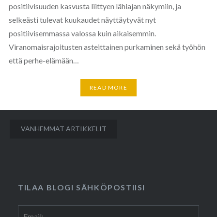
positiivisuuden kasvusta liittyen lähiajan näkymiin, ja
selkeästi tulevat kuukaudet näyttäytyvät nyt
positiivisemmassa valossa kuin aikaisemmin.
Viranomaisrajoitusten asteittainen purkaminen sekä työhön
että perhe-elämään…
READ MORE
Artikkelien
VANHEMMAT ARTIKKELIT
selaus
TILAA BLOGI SÄHKÖPOSTIISI