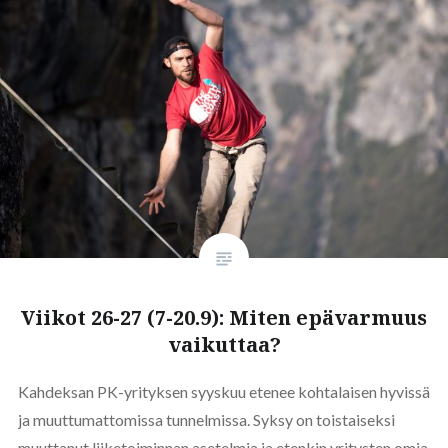
Viikot 26-27 (7-20.9): Miten epävarmuus
vaikuttaa?
Kahdeksan PK-yrityksen syyskuu etenee kohtalaisen hyvissä
ja muuttumattomissa tunnelmissa. Syksy on toistaiseksi
muuttanut liiketoiminnan asetelmia ja etenkin yritysten omia