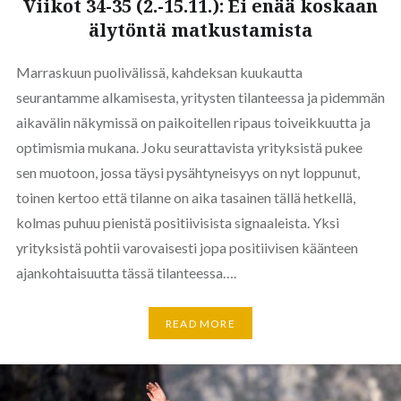
Viikot 34-35 (2.-15.11.): Ei enää koskaan
älytöntä matkustamista
Marraskuun puolivälissä, kahdeksan kuukautta
seurantamme alkamisesta, yritysten tilanteessa ja pidemmän
aikavälin näkymissä on paikoitellen ripaus toiveikkuutta ja
optimismia mukana. Joku seurattavista yrityksistä pukee
sen muotoon, jossa täysi pysähtyneisyys on nyt loppunut,
toinen kertoo että tilanne on aika tasainen tällä hetkellä,
kolmas puhuu pienistä positiivisista signaaleista. Yksi
yrityksistä pohtii varovaisesti jopa positiivisen käänteen
ajankohtaisuutta tässä tilanteessa….
READ MORE