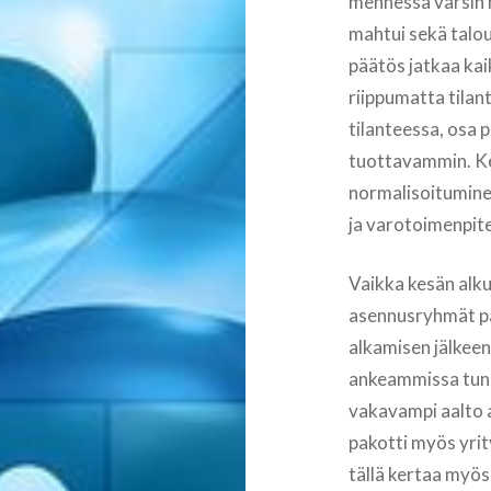
mennessä varsin n
mahtui sekä talou
päätös jatkaa kai
riippumatta tilan
tilanteessa, osa 
tuottavammin. Ke
normalisoitumine
ja varotoimenpitei
Vaikka kesän alku
asennusryhmät pä
alkamisen jälkeen
ankeammissa tunn
vakavampi aalto a
pakotti myös yrit
tällä kertaa myös