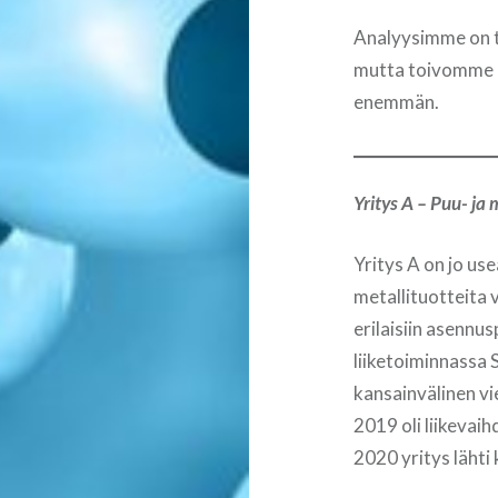
Analyysimme on tä
mutta toivomme et
enemmän.
Yritys A – Puu- ja 
Yritys A on jo us
metallituotteita 
erilaisiin asennus
liiketoiminnassa 
kansainvälinen vi
2019 oli liikevai
2020 yritys läht