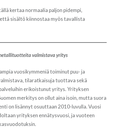
llä kertaa normaalia paljon pidempi,
tä sisältö kiinnostaa myös tavallista
metallituotteita valmistava yritys
eampia vuosikymmeniä toiminut puu- ja
valmistava, tilaratkaisuja tuottava sekä
palveluihin erikoistunut yritys. Yrityksen
Suomen merkitys on ollut aina isoin, mutta suora
enti on lisännyt osuuttaan 2010-luvulla. Vuosi
hdoltaan yrityksen ennätysvuosi, ja vuoteen
i kasvuodotuksin.