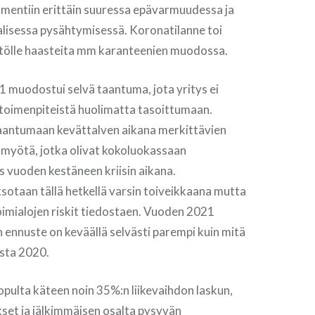
mentiin erittäin suuressa epävarmuudessa ja
lisessa pysähtymisessä. Koronatilanne toi
östölle haasteita mm karanteenien muodossa.
 muodostui selvä taantuma, jota yritys ei
 toimenpiteistä huolimatta tasoittumaan.
rjaantumaan kevättalven aikana merkittävien
 myötä, jotka olivat kokoluokassaan
 vuoden kestäneen kriisin aikana.
sotaan tällä hetkellä varsin toiveikkaana mutta
imialojen riskit tiedostaen. Vuoden 2021
en ennuste on keväällä selvästi parempi kuin mitä
esta 2020.
lopulta käteen noin 35%:n liikevaihdon laskun,
set ja jälkimmäisen osalta pysyvän