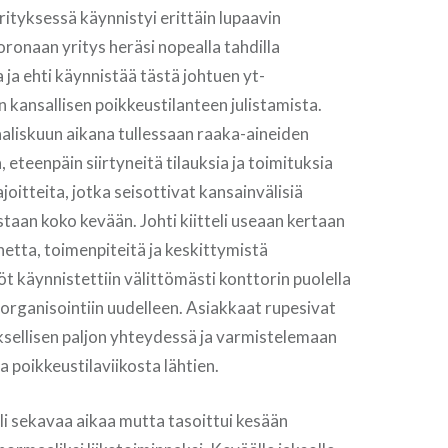
ityksessä käynnistyi erittäin lupaavin
onaan yritys heräsi nopealla tahdilla
 ja ehti käynnistää tästä johtuen yt-
 kansallisen poikkeustilanteen julistamista.
maaliskuun aikana tullessaan raaka-aineiden
 eteenpäin siirtyneitä tilauksia ja toimituksia
oitteita, jotka seisottivat kansainvälisiä
taan koko kevään. Johti kiitteli useaan kertaan
etta, toimenpiteitä ja keskittymistä
öt käynnistettiin välittömästi konttorin puolella
 organisointiin uudelleen. Asiakkaat rupesivat
sellisen paljon yhteydessä ja varmistelemaan
a poikkeustilaviikosta lähtien.
li sekavaa aikaa mutta tasoittui kesään