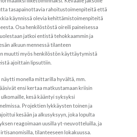
ormaaliksi liiketoiminnaksi. Keväälle jaksolle
tta tasapainottavia rahoitustoimenpiteitä että
kkia käynnissä olevia kehittämistoimenpiteitä
teesta. Osa henkilöstöstä oireili paineisessa
puolestaan jatkoi entistä tehokkaammin ja
sän alkuun mennessä tilanteen
n muutti myös henkilöstön käyttäytymistä
stä ajoittain lipsuttiin.
 näytti monella mittarilla hyvältä, mm.
äsivät ensi kertaa matkustamaan kriisin
 ulkomaille, kesä kääntyi syksyksi
elmissa. Projektien lykkäysten toinen ja
joittui kesään ja alkusyksyyn, joka lopulta
yksen reagoimaan uusilla yt-neuvotteluilla, ja
 irtisanomisilla, tilanteeseen lokakuussa.