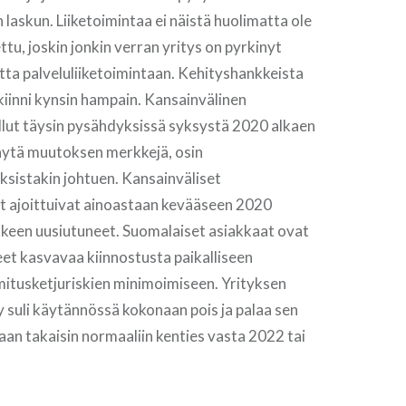
laskun. Liiketoimintaa ei näistä huolimatta ole
ttu, joskin jonkin verran yritys on pyrkinyt
ta palveluliiketoimintaan. Kehityshankkeista
 kiinni kynsin hampain. Kansainvälinen
ollut täysin pysähdyksissä syksystä 2020 alkaen
ytä muutoksen merkkejä, osin
sistakin johtuen. Kansainväliset
 ajoittuivat ainoastaan kevääseen 2020
älkeen uusiutuneet. Suomalaiset asiakkaat ovat
et kasvavaa kiinnostusta paikalliseen
mitusketjuriskien minimoimiseen. Yrityksen
 suli käytännössä kokonaan pois ja palaa sen
an takaisin normaaliin kenties vasta 2022 tai