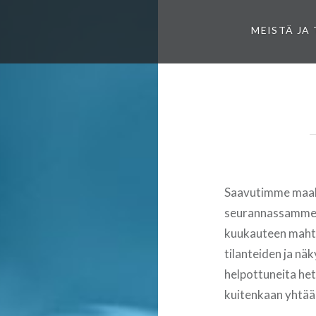
MEISTÄ JA
Saavutimme maali
seurannassamme 
kuukauteen mahtuu
tilanteiden ja nä
helpottuneita het
kuitenkaan yhtää