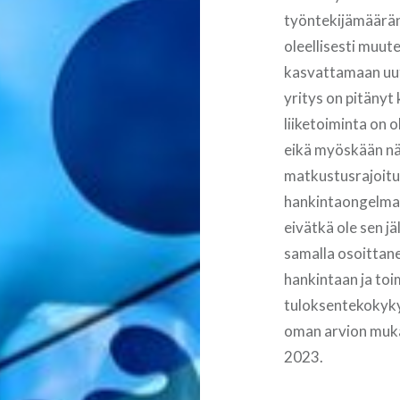
työntekijämäärän 
oleellisesti muute
kasvattamaan uut
yritys on pitänyt
liiketoiminta on 
eikä myöskään nä
matkustusrajoituk
hankintaongelmat
eivätkä ole sen j
samalla osoittane
hankintaan ja toi
tuloksentekokyky
oman arvion muka
2023.