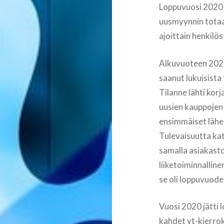
Loppuvuosi 2020 
uusmyynnin totaa
ajoittain henkil
Alkuvuoteen 2021
saanut lukuisista
Tilanne lähti ko
uusien kauppojen
ensimmäiset lähes
Tulevaisuutta kat
samalla asiakasto
liiketoiminnallin
se oli loppuvuod
Vuosi 2020 jätti 
kahdet yt-kierrok