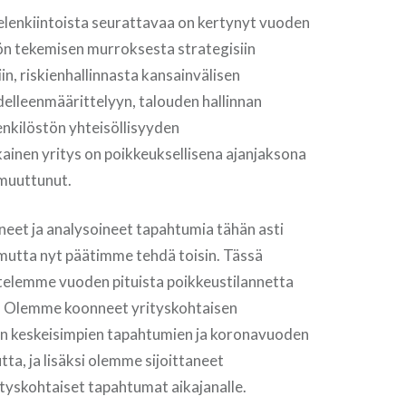
elenkiintoista seurattavaa on kertynyt vuoden
yön tekemisen murroksesta strategisiin
in, riskienhallinnasta kansainvälisen
delleenmäärittelyyn, talouden hallinnan
nkilöstön yhteisöllisyyden
ainen yritys on poikkeuksellisena ajanjaksona
 muuttunut.
eet ja analysoineet tapahtumia tähän asti
 mutta nyt päätimme tehdä toisin. Tässä
ttelemme vuoden pituista poikkeustilannetta
i. Olemme koonneet yrityskohtaisen
n keskeisimpien tapahtumien ja koronavuoden
ta, ja lisäksi olemme sijoittaneet
tyskohtaiset tapahtumat aikajanalle.