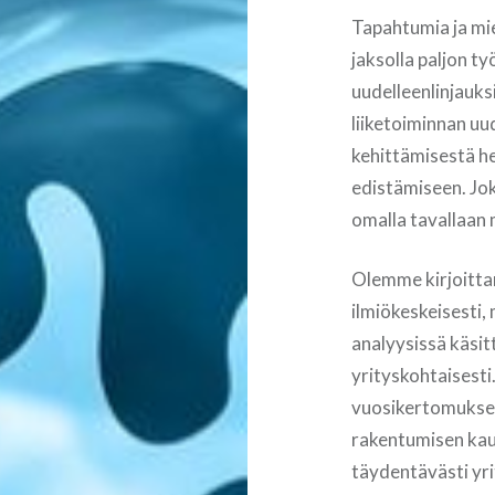
Tapahtumia ja mi
jaksolla paljon t
uudelleenlinjauksi
liiketoiminnan uu
kehittämisestä he
edistämiseen. Jok
omalla tavallaan
Olemme kirjoittan
ilmiökeskeisesti,
analyysissä käsi
yrityskohtaisest
vuosikertomukse
rakentumisen kaut
täydentävästi yri