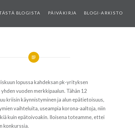
 TÄSTÄ BLOGISTA
PÄIVÄKIRJA
BLOGI-ARKISTO
skuun lopussa kahdeksan pk-yrityksen
yhden vuoden merkkipaalun. Tähän 12
 kriisin käynnistyminen ja alun epätietoisuus,
kymien vaihteluita, useampia korona-aaltoja, niin
kiä kuin epätoivoakin. Iloisena toteamme, ettei
n konkurssia.