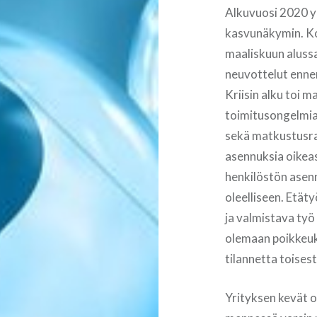
Alkuvuosi 2020 yr
kasvunäkymin. Kor
maaliskuun alussa
neuvottelut ennen
Kriisin alku toi 
toimitusongelmia,
sekä matkustusraj
asennuksia oikeas
henkilöstön asenn
oleelliseen. Etäty
ja valmistava työ
olemaan poikkeuk
tilannetta toisest
Yrityksen kevät o