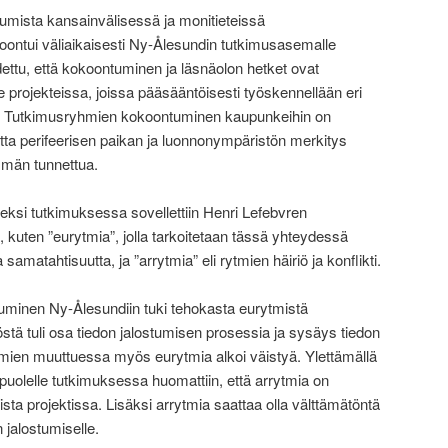
ostumista kansainvälisessä ja monitieteissä
ontui väliaikaisesti Ny-Ålesundin tutkimusasemalle
ettu, että kokoontuminen ja läsnäolon hetket ovat
le projekteissa, joissa pääsääntöisesti työskennellään eri
sa. Tutkimusryhmien kokoontuminen kaupunkeihin on
utta perifeerisen paikan ja luonnonympäristön merkitys
mmän tunnettua.
ksi tutkimuksessa sovellettiin Henri Lefebvren
ä, kuten ”eurytmia”, jolla tarkoitetaan tässä yhteydessä
samatahtisuutta, ja ”arrytmia” eli rytmien häiriö ja konflikti.
inen Ny-Ålesundiin tuki tehokasta eurytmistä
stä tuli osa tiedon jalostumisen prosessia ja sysäys tiedon
ytmien muuttuessa myös eurytmia alkoi väistyä. Ylettämällä
uolelle tutkimuksessa huomattiin, että arrytmia on
sta projektissa. Lisäksi arrytmia saattaa olla välttämätöntä
n jalostumiselle.