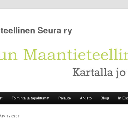
teellinen Seura ry
et
Toiminta ja tapahtumat
Palaute
Arkisto
Blogi
In Eng
ÄIVITYKSET