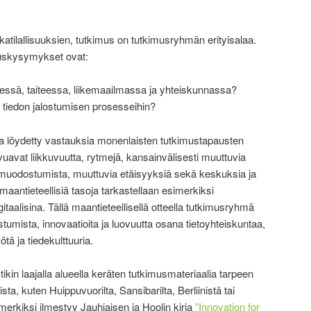
katilallisuuksien, tutkimus on tutkimusryhmän erityisalaa.
skysymykset ovat:
teessä, taiteessa, liikemaailmassa ja yhteiskunnassa?
vät tiedon jalostumisen prosesseihin?
ja löydetty vastauksia monenlaisten tutkimustapausten
uavat liikkuvuutta, rytmejä, kansainvälisesti muuttuvia
muodostumista, muuttuvia etäisyyksiä sekä keskuksia ja
ja maantieteellisiä tasoja tarkastellaan esimerkiksi
igitaalisina. Tällä maantieteellisellä otteella tutkimusryhmä
tumista, innovaatioita ja luovuutta osana tietoyhteiskuntaa,
tä ja tiedekulttuuria.
ikin laajalla alueella keräten tutkimusmateriaalia tarpeen
sta, kuten Huippuvuorilta, Sansibarilta, Berliinistä tai
erkiksi ilmestyy Jauhiaisen ja Hoolin kirja
”Innovation for