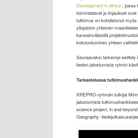
Development in Africa”
, jossa 
toimintatavat ja linjaukset ova
tutkimus on kohdistunut myös to
yliopiston yhteinen maantietee
kansainvälisellä projektimuotois
kokoontuminen yhteen vaihteli
Seuraavaksi tarkempi esittely 
tiedon jalostumista rytmin käsi
Tarkastelussa tutkimushankk
KREPRO-ryhmän tutkijat Minna-
jalostumista tutkimushankkees
science project, in and beyond 
Geography -tiedejulkaisusarja