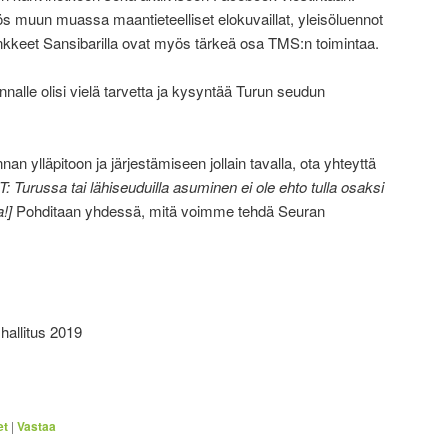
s muun muassa maantieteelliset elokuvaillat, yleisöluennot
hankkeet Sansibarilla ovat myös tärkeä osa TMS:n toimintaa.
nnalle olisi vielä tarvetta ja kysyntää Turun seudun
nnan ylläpitoon ja järjestämiseen jollain tavalla, ota yhteyttä
T: Turussa tai lähiseuduilla asuminen ei ole ehto tulla osaksi
a!]
Pohditaan yhdessä, mitä voimme tehdä Seuran
hallitus 2019
et
|
Vastaa