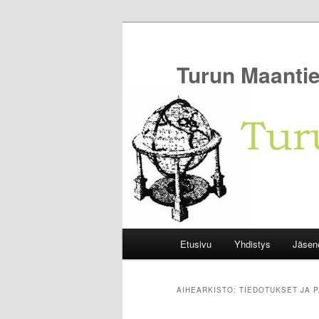
Siirry
Siirry
sisältöön
toissijaiseen
sisältöön
Turun Maantie
Päävalikko
Etusivu
Yhdistys
Jäsen
AIHEARKISTO:
TIEDOTUKSET JA P