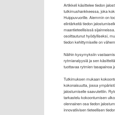
Artikkeli käsittelee tiedon jal
tutkimushankkeessa, joka koko
Huippuvuorille. Aiemmin on tod
elintärkeitä tiedon jalostumisel
maantieteellisissä sijainneis
osoittautunut hyödylliseksi, m
tiedon kehittymiselle on vähe
Näihin kysymyksiin vastaamise
rytmianalyysiä ja sen käsitteit
tuottavaa rytmien tasapainoa ja 
Tutkimuksen mukaan kokoontum
kokonaisuutta, jossa ympäristö
jalostumiselle saavutettiin. R
tarkastelu kokoontumisen ulkop
olennainen osa tiedon jalostumi
innovatiivisen tieteellisen tiedo