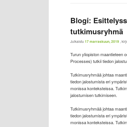
Blogi: Esittely
tutkimusryhmä
Julkaistu
17 marraskuun, 2019
, kir
Turun yliopiston maantietee
Processes) tutkii tiedon jalos
Tutkimusryhmää johtaa maantie
tiedon jalostumista eri ympäris
monissa konteksteissa. Tutki
jalostumisen tutkimiseen.
Tutkimusryhmää johtaa maantie
tiedon jalostumista eri ympäris
monissa konteksteissa. Tutki