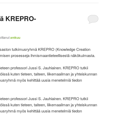
ssä KREPRO-
joittanut
antkuu
n osaston tutkimusryhmä KREPRO (Knowledge Creation
tumisen prosesseja ihmismaantieteellisestä näkökulmasta.
teen professori Jussi S. Jauhiainen. KREPRO tutkii
töissä kuten tieteen, taiteen, liikemaailman ja yhteiskunnan
musryhmä myös kehittää uusia menetelmiä tiedon
teen professori Jussi S. Jauhiainen. KREPRO tutkii
töissä kuten tieteen, taiteen, liikemaailman ja yhteiskunnan
musryhmä myös kehittää uusia menetelmiä tiedon