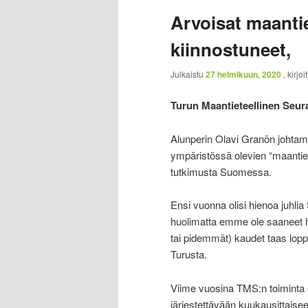
Arvoisat maantie
kiinnostuneet,
Julkaistu
27 helmikuun, 2020
, kirjo
Turun Maantieteellinen Seura
Alunperin Olavi Granön johtam
ympäristössä olevien “maantiet
tutkimusta Suomessa.
Ensi vuonna olisi hienoa juhli
huolimatta emme ole saaneet h
tai pidemmät) kaudet taas lop
Turusta.
Viime vuosina TMS:n toiminta o
järjestettävään kuukausittaise