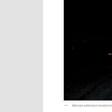
Maisema tutkimuksen kenttätyöym