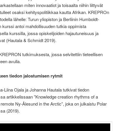
tarkastellaan miten innovaatiot ja toisaalta niihin liittyvät
t tulleet osaksi kehityspolitiikkaa kautta Afrikan. KREPROn
della lähelle: Turun yliopiston ja Berliinin Humboldt-
n kurssi antoi mahdollisuuden tutkia oppimista
ella kurssilla, jossa opiskelijoiden hajautuneisuus ja
vat (Hautala & Schmidt 2019).
KREPRON tutkimuksesta, jossa selvitettiin tieteellisen
teen avulla.
een tiedon jalostumisen rytmit
Liina Ojala ja Johanna Hautala tutkivat tiedon
sa artikkelissaan ”Knowledge creation rhythms of a
remote Ny-Ålesund in the Arctic”, joka on julkaistu Polar
ssa (2019).