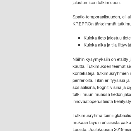
jalostumisen tutkimiseen.
Spatio-temporaalisuuden, eli ai
KREPROn tärkeimmät tutkimu
Kuinka tieto jalostuu tie
Kuinka aika ja tila liitty
Näihin kysymyksiin on etsitty 
kautta. Tutkimuksen teemat siv
konteksteja, tutkimusryhmien 
periferioita. Tilan eri fyysisiä 
sosiaalisina, kognitiivisina ja d
tutkii muun muassa tiedon jalos
innovaatioperusteista kehitystyö
Tutkimusryhmä toimii globaalist
mukaan täysin erilaisista paikoi
Lapista. Joulukuussa 2019 esim