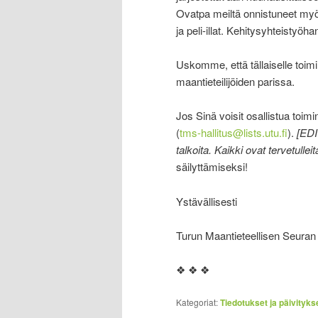
Ovatpa meiltä onnistuneet myö
ja peli-illat. Kehitysyhteistyö
Uskomme, että tällaiselle toimi
maantieteilijöiden parissa.
Jos Sinä voisit osallistua toimi
(
tms-hallitus@lists.utu.fi
).
[EDI
talkoita. Kaikki ovat tervetulleit
säilyttämiseksi!
Ystävällisesti
Turun Maantieteellisen Seuran 
❖ ❖ ❖
Kategoriat:
Tiedotukset ja päivityks