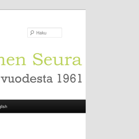
Haku
lish