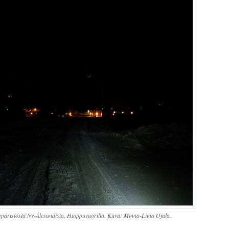
päristöstä Ny-Ålesundista, Huippuvuorilta. Kuva: Minna-Liina Ojala.