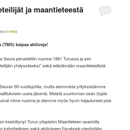
teilijät ja maantieteestä
ittanut
milioj
 (TMS) kaipaa aktiiveja!
a Seura perustettiin vuonna 1961 Turussa ja sen
eilijäin yhdyssiteeksi” sekä edistämään maantieteellistä
a Seuran 60-vuotisjuhlia, mutta aiemmista yrityksistämme
allitukseen uusia jäseniä. Meistä suurimman osan (tupla-
puivat viime vuonna ja olemme myös hyvin hajautuneet pois
n keskittynyt Turun yliopiston Maantieteen osastolla
en kahvihetkeen sekä aktiiviseen Facebook-viestintään.